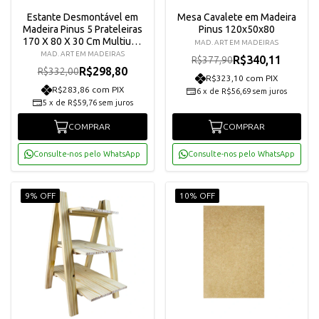
Estante Desmontável em
Mesa Cavalete em Madeira
Madeira Pinus 5 Prateleiras
Pinus 120x50x80
170 X 80 X 30 Cm Multiuso
MAD. ART EM MADEIRAS
Organizadora
MAD. ART EM MADEIRAS
R$340,11
R$377,90
R$298,80
R$332,00
R$323,10 com PIX
R$283,86 com PIX
6
x
de
R$56,69
sem juros
5
x
de
R$59,76
sem juros
COMPRAR
COMPRAR
Consulte-nos pelo WhatsApp
Consulte-nos pelo WhatsApp
9% OFF
10% OFF