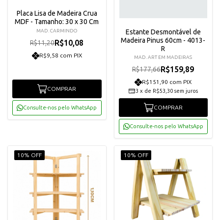
Placa Lisa de Madeira Crua
MDF - Tamanho: 30 x 30 Cm
Estante Desmontável de
MAD. CARMINDO
Madeira Pinus 60cm - 4013-
R$10,08
R$11,20
R
R$9,58 com PIX
MAD. ART EM MADEIRAS
R$159,89
R$177,66
R$151,90 com PIX
COMPRAR
3
x
de
R$53,30
sem juros
COMPRAR
Consulte-nos pelo WhatsApp
Consulte-nos pelo WhatsApp
10% OFF
10% OFF