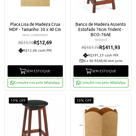
Placa Lisa de Madeira Crua
Banco de Madeira Assento
MDF - Tamanho: 30 x 40 Cm
Estofado 76cm Trident -
BCO-76AE
MAD. CARMINDO
TRIDENT
R$12,69
R$14,10
R$411,93
R$457,70
R$12,06 com PIX
R$391,33 com PIX
6
x
de
R$68,66
sem juros
SEM ESTOQUE
SEM ESTOQUE
Consulte-nos pelo WhatsApp
Consulte-nos pelo WhatsApp
10% OFF
10% OFF