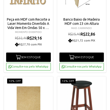
Peça em MDF com Recorte a
Banco Baixo de Madeira
Laser Momento Divertido A
MDF com 23 cm Altura
Vida Vem Em Ondas 50 x 25
MAD. CARMINDO
cm ? 2122
MOMENTO DIVERTIDO
R$22,86
R$25,40
R$29,16
R$32,40
R$21,72 com PIX
R$27,70 com PIX
SEM ESTOQUE
SEM ESTOQUE
Consulte-nos pelo WhatsApp
Consulte-nos pelo WhatsApp
10% OFF
10% OFF