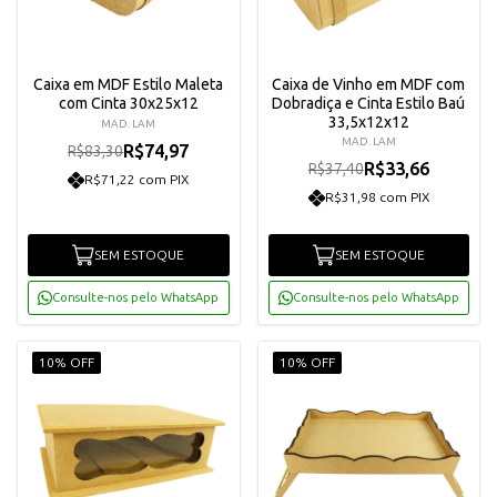
Caixa em MDF Estilo Maleta
Caixa de Vinho em MDF com
com Cinta 30x25x12
Dobradiça e Cinta Estilo Baú
33,5x12x12
MAD. LAM
MAD. LAM
R$74,97
R$83,30
R$33,66
R$37,40
R$71,22 com PIX
R$31,98 com PIX
SEM ESTOQUE
SEM ESTOQUE
Consulte-nos pelo WhatsApp
Consulte-nos pelo WhatsApp
10% OFF
10% OFF