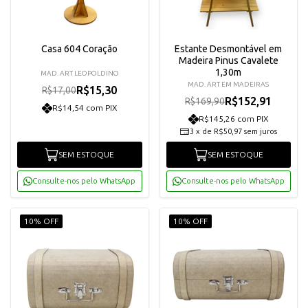
Casa 604 Coração
Estante Desmontável em
Madeira Pinus Cavalete
1,30m
MAD. ART LEOPOLDINO
MAD. ART EM MADEIRAS
R$15,30
R$17,00
R$152,91
R$169,90
R$14,54 com PIX
R$145,26 com PIX
3
x
de
R$50,97
sem juros
SEM ESTOQUE
SEM ESTOQUE
Consulte-nos pelo WhatsApp
Consulte-nos pelo WhatsApp
10% OFF
10% OFF