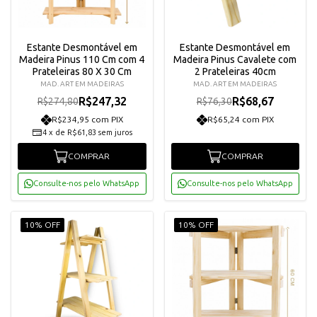
Estante Desmontável em
Estante Desmontável em
Madeira Pinus 110 Cm com 4
Madeira Pinus Cavalete com
Prateleiras 80 X 30 Cm
2 Prateleiras 40cm
MAD. ART EM MADEIRAS
MAD. ART EM MADEIRAS
R$247,32
R$68,67
R$274,80
R$76,30
R$234,95 com PIX
R$65,24 com PIX
4
x
de
R$61,83
sem juros
COMPRAR
COMPRAR
Consulte-nos pelo WhatsApp
Consulte-nos pelo WhatsApp
10% OFF
10% OFF