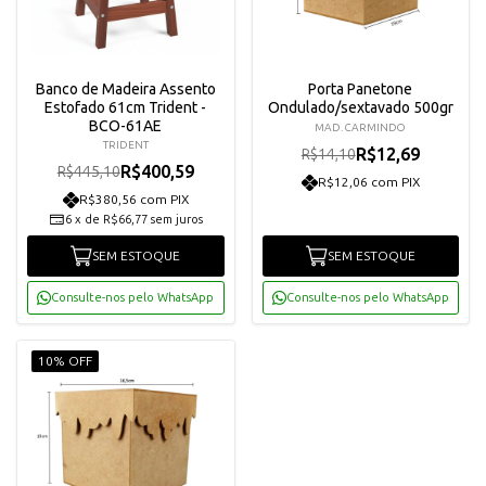
Banco de Madeira Assento
Porta Panetone
Estofado 61cm Trident -
Ondulado/sextavado 500gr
BCO-61AE
MAD. CARMINDO
TRIDENT
R$12,69
R$14,10
R$400,59
R$445,10
R$12,06 com PIX
R$380,56 com PIX
6
x
de
R$66,77
sem juros
SEM ESTOQUE
SEM ESTOQUE
Consulte-nos pelo WhatsApp
Consulte-nos pelo WhatsApp
10% OFF