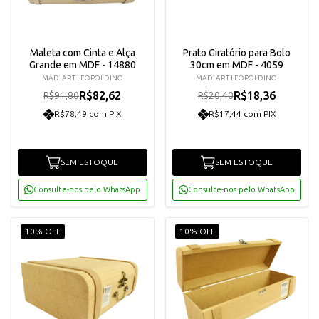
Maleta com Cinta e Alça
Prato Giratório para Bolo
Grande em MDF - 14880
30cm em MDF - 4059
MAD. ART LEOPOLDINO
MAD. ART LEOPOLDINO
R$82,62
R$18,36
R$91,80
R$20,40
R$78,49 com PIX
R$17,44 com PIX
SEM ESTOQUE
SEM ESTOQUE
Consulte-nos pelo WhatsApp
Consulte-nos pelo WhatsApp
10% OFF
10% OFF