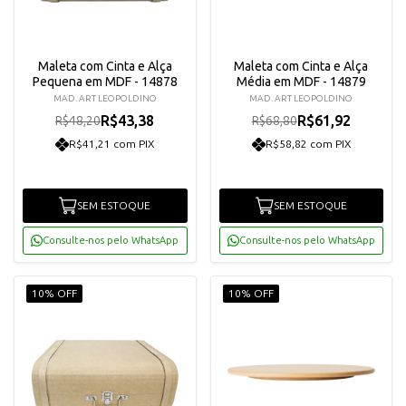
Maleta com Cinta e Alça
Maleta com Cinta e Alça
Pequena em MDF - 14878
Média em MDF - 14879
MAD. ART LEOPOLDINO
MAD. ART LEOPOLDINO
R$43,38
R$61,92
R$48,20
R$68,80
R$41,21 com PIX
R$58,82 com PIX
SEM ESTOQUE
SEM ESTOQUE
Consulte-nos pelo WhatsApp
Consulte-nos pelo WhatsApp
10% OFF
10% OFF