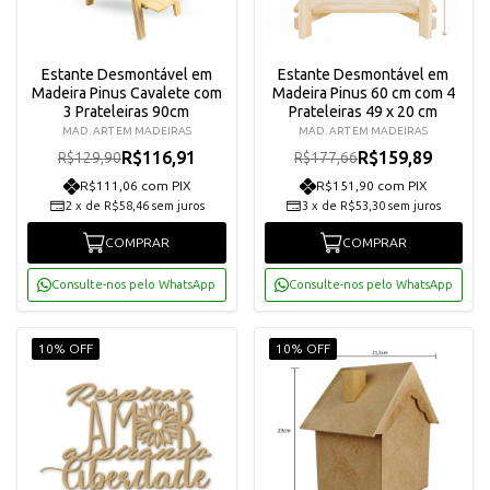
Estante Desmontável em
Estante Desmontável em
Madeira Pinus Cavalete com
Madeira Pinus 60 cm com 4
3 Prateleiras 90cm
Prateleiras 49 x 20 cm
MAD. ART EM MADEIRAS
MAD. ART EM MADEIRAS
R$116,91
R$159,89
R$129,90
R$177,66
R$111,06 com PIX
R$151,90 com PIX
2
x
de
R$58,46
sem juros
3
x
de
R$53,30
sem juros
COMPRAR
COMPRAR
Consulte-nos pelo WhatsApp
Consulte-nos pelo WhatsApp
10% OFF
10% OFF