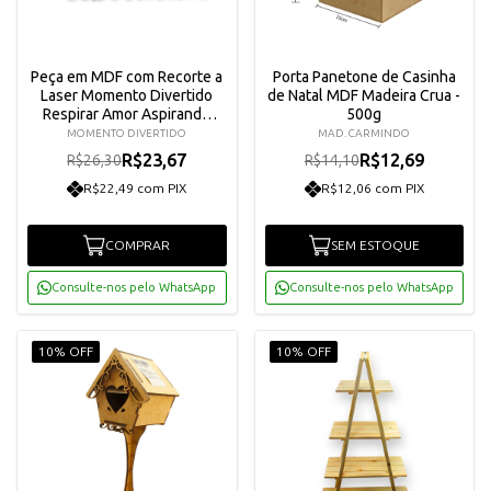
Peça em MDF com Recorte a
Porta Panetone de Casinha
Laser Momento Divertido
de Natal MDF Madeira Crua -
Respirar Amor Aspirando
500g
Liberdade 50 x 25 cm ? 2123
MOMENTO DIVERTIDO
MAD. CARMINDO
R$23,67
R$12,69
R$26,30
R$14,10
R$22,49 com PIX
R$12,06 com PIX
COMPRAR
SEM ESTOQUE
Consulte-nos pelo WhatsApp
Consulte-nos pelo WhatsApp
10% OFF
10% OFF