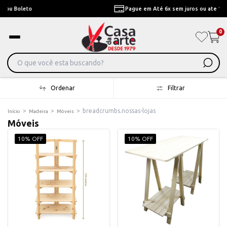
Pague em Até 6x sem juros ou ate 12x com juros
0
Ordenar
Filtrar
>
>
>
breadcrumbs.nossas-lojas
Início
Madeira
Móveis
Móveis
10% OFF
10% OFF