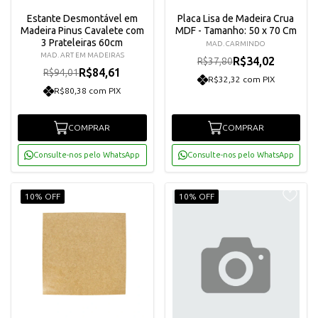
Estante Desmontável em
Placa Lisa de Madeira Crua
Madeira Pinus Cavalete com
MDF - Tamanho: 50 x 70 Cm
3 Prateleiras 60cm
MAD. CARMINDO
MAD. ART EM MADEIRAS
R$34,02
R$37,80
R$84,61
R$94,01
R$32,32 com PIX
R$80,38 com PIX
COMPRAR
COMPRAR
Consulte-nos pelo WhatsApp
Consulte-nos pelo WhatsApp
10% OFF
10% OFF