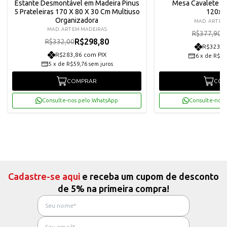
Estante Desmontável em Madeira Pinus
Mesa Cavalete e
5 Prateleiras 170 X 80 X 30 Cm Multiuso
120x5
Organizadora
MAD. ART EM
MAD. ART EM MADEIRAS
R
R$377,90
R$298,80
R$332,00
R$323,1
R$283,86 com PIX
6
x
de
R$56
5
x
de
R$59,76
sem juros
COMPRAR
COM
Consulte-nos pelo WhatsApp
Consulte-nos 
Cadastre-se aqui
e receba um cupom de desconto
de 5% na primeira compra!