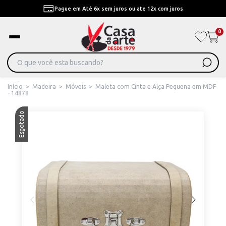
Pague em Até 6x sem juros ou ate 12x com juros
0
Início
>
Madeira
>
Móveis
>
Maleta com Cinta e Alça Pequena em MDF
- 14878
Esgotado