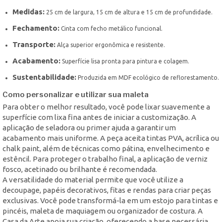
Medidas:
25 cm de largura, 15 cm de altura e 15 cm de profundidade.
Fechamento:
Cinta com fecho metálico funcional.
Transporte:
Alça superior ergonômica e resistente.
Acabamento:
Superfície lisa pronta para pintura e colagem.
Sustentabilidade:
Produzida em MDF ecológico de reflorestamento.
Como personalizar e utilizar sua maleta
Para obter o melhor resultado, você pode lixar suavemente a
superfície com lixa fina antes de iniciar a customização. A
aplicação de seladora ou primer ajuda a garantir um
acabamento mais uniforme. A peça aceita tintas PVA, acrílica ou
chalk paint, além de técnicas como pátina, envelhecimento e
estêncil. Para proteger o trabalho final, a aplicação de verniz
fosco, acetinado ou brilhante é recomendada.
A versatilidade do material permite que você utilize a
decoupage, papéis decorativos, fitas e rendas para criar peças
exclusivas. Você pode transformá-la em um estojo para tintas e
pincéis, maleta de maquiagem ou organizador de costura. A
Casa da Arte apoia sua criação, oferecendo a base necessária