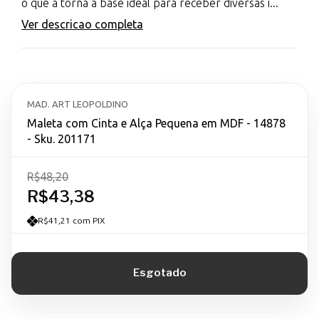
o que a torna a base ideal para receber diversas i...
Ver descricao completa
MAD. ART LEOPOLDINO
Maleta com Cinta e Alça Pequena em MDF - 14878
- Sku. 201171
R$48,20
R$43,38
R$41,21 com PIX