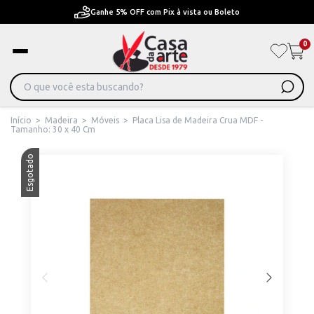
Pague em Até 6x sem juros ou ate 12x com juros
0
Início
>
Madeira
>
Móveis
>
Placa Lisa de Madeira Crua MDF -
Tamanho: 30 x 40 Cm
Esgotado