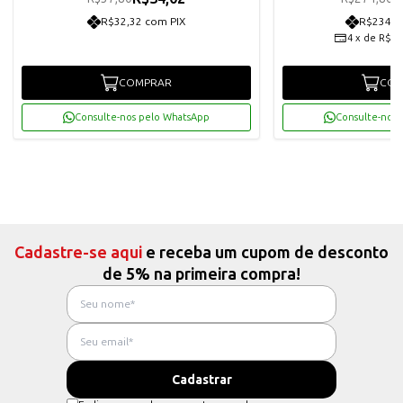
R$32,32 com PIX
R$234,9
4
x
de
R$61
COMPRAR
COM
Consulte-nos pelo WhatsApp
Consulte-nos 
Cadastre-se aqui
e receba um cupom de desconto
de 5% na primeira compra!