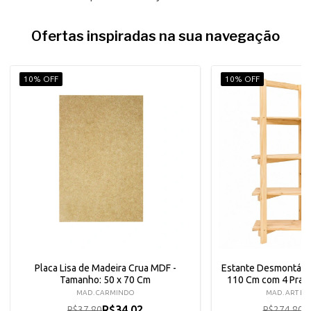
Ofertas inspiradas na sua navegação
10% OFF
10% OFF
Placa Lisa de Madeira Crua MDF -
Estante Desmontáve
Tamanho: 50 x 70 Cm
110 Cm com 4 Prate
MAD. CARMINDO
MAD. ART EM
R$34,02
R
R$37,80
R$274,80