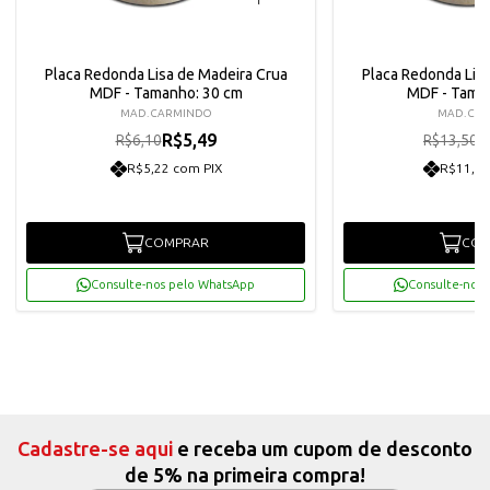
Placa Redonda Lisa de Madeira Crua
Placa Redonda Lis
MDF - Tamanho: 30 cm
MDF - Tama
MAD. CARMINDO
MAD. CA
R$5,49
R
R$6,10
R$13,50
R$5,22 com PIX
R$11,54
COMPRAR
COM
Consulte-nos pelo WhatsApp
Consulte-nos 
Cadastre-se aqui
e receba um cupom de desconto
de 5% na primeira compra!