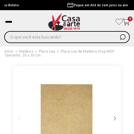
Pague em Até 6x sem juros ou ate 12x com juros
0
Início
>
Madeira
>
Placa Lisa
>
Placa Lisa de Madeira Crua MDF -
Tamanho: 20 x 30 Cm