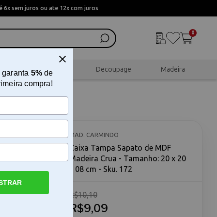
 6x sem juros ou ate 12x com juros
0
al
Scrapbook
Decoupage
Madeira
 garanta
5%
de
rimeira compra!
eira
MAD. CARMINDO
Caixa Tampa Sapato de MDF
Madeira Crua - Tamanho: 20 x 20
x 08 cm - Sku. 172
STRAR
R$10,10
- Tamanho:
 MDF
R$9,09
é uma base