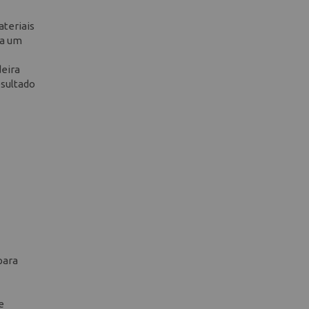
ateriais
ta um
deira
esultado
para
e