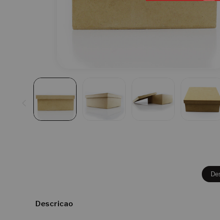
De
Descricao