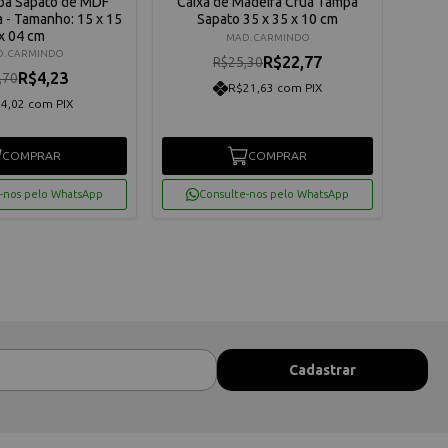
pa Sapato de MDF
Caixa de Madeira Crua Tampa
Kit 
 - Tamanho: 15 x 15
Sapato 35 x 35 x 10 cm
MDF 
x 04 cm
cm -
MAD. CARMINDO
. CARMINDO
R$22,77
R$25,30
R$4,23
,70
R$21,63 com PIX
4,02 com PIX
COMPRAR
COMPRAR
-nos pelo WhatsApp
Consulte-nos pelo WhatsApp