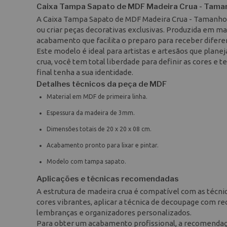
Caixa Tampa Sapato de MDF Madeira Crua - Taman
A Caixa Tampa Sapato de MDF Madeira Crua - Tamanho: 
ou criar peças decorativas exclusivas. Produzida em 
acabamento que facilita o preparo para receber diferen
Este modelo é ideal para artistas e artesãos que plan
crua, você tem total liberdade para definir as cores e 
final tenha a sua identidade.
Detalhes técnicos da peça de MDF
Material em MDF de primeira linha.
Espessura da madeira de 3mm.
Dimensões totais de 20 x 20 x 08 cm.
Acabamento pronto para lixar e pintar.
Modelo com tampa sapato.
Aplicações e técnicas recomendadas
A estrutura de madeira crua é compatível com as técnica
cores vibrantes, aplicar a técnica de decoupage com rec
lembranças e organizadores personalizados.
Para obter um acabamento profissional, a recomendação