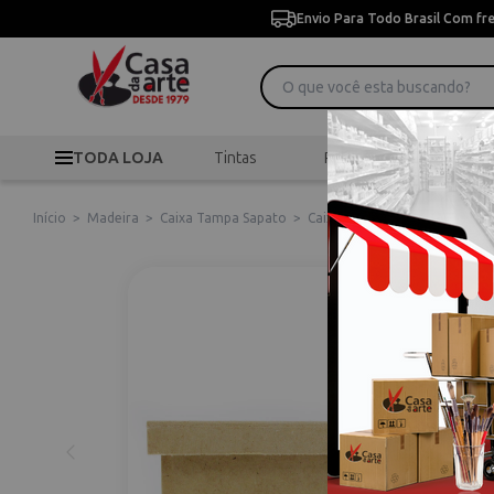
Envio Para Todo Brasil Com fr
TODA LOJA
Tintas
Pincéis
Desen
Início
>
Madeira
>
Caixa Tampa Sapato
>
Caixa Tampa Sapato de MDF M