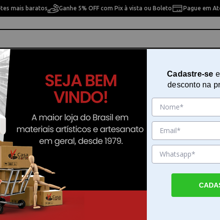
etes mais baratos
Ganhe 5% OFF com Pix à vista ou Boleto
Pague em Até
ho
Cavaletes
Pintura Artística
Pintura Artesan
Cadastre-se
e
desconto na p
adeira Crua - Tamanho: 20 x 20 x 08 cm
Caixa Tampa Sapato de MDF Mad
Crua - Tamanho: 20 x 20 x 08 cm
Sku. 172
Detalhes do Produto
CADA
Caixa Tampa Sapato de MDF Madeira Crua 
20 x 20 x 08 cm A Caixa Tampa Sapato de
Madeira Crua - Tamanho: 20 x 20 x 08 cm 