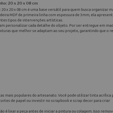
ho: 20 x 20 x 08 cm
20 x 20 x 08 cm é uma base versátil para quem busca organizar m
madeira MDF de primeira linha com espessura de 3mm, ela apresen
tes tipos de intervenções artísticas.
ejam personalizar cada detalhe do objeto. Por ser entregue em ma
texturas que melhor se adaptam ao seu projeto, garantindo que o r
s mais populares do artesanato. Você pode utilizar tinta acrílica 
ortes de papel ou investir no scrapbook e scrap decor para criar
 é lixar a peça antes de iniciar a pintura ou colagem. Isso remov