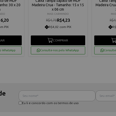
ato de MDF
Caixa Tampa Sapato de MDF
Caixa Tam
anho: 30 x 20
Madeira Crua - Tamanho: 15 x 15
Madeira Crua
m
x 06 cm
INDO
MAD. CARMINDO
MAD
6,20
R$4,23
R$4,70
R$4
om PIX
R$4,02 com PIX
R$
RAR
COMPRAR
lo WhatsApp
Consulte-nos pelo WhatsApp
Consulte
de
Eu li e concordo com os termos de uso