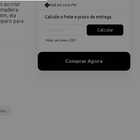
s ou criar
R$8,64 com PIX
 madeira
mm, ela
Calcule o frete e prazo de entrega
eparo para
Entregas para o CEP:
Calcular
Não sei meu CEP
tas