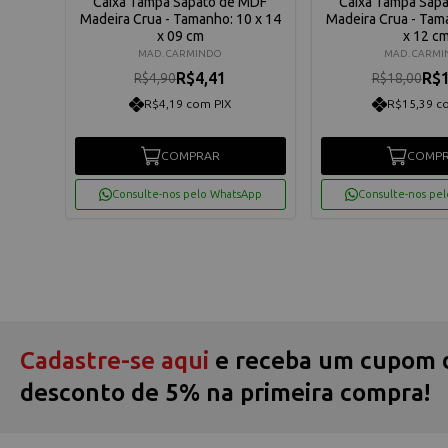
 MDF
Caixa Tampa Sapato de MDF
Caixa Tampa Sap
5 x 25
Madeira Crua - Tamanho: 10 x 14
Madeira Crua - Tam
x 09 cm
x 12 c
MAD. CARMINDO
MAD. CARM
R$4,41
R$1
R$4,90
R$18,00
R$4,19 com PIX
R$15,39 c
COMPRAR
COMP
App
Consulte-nos pelo WhatsApp
Consulte-nos pe
Cadastre-se aqui
e receba um cupom 
desconto de 5% na primeira compra!