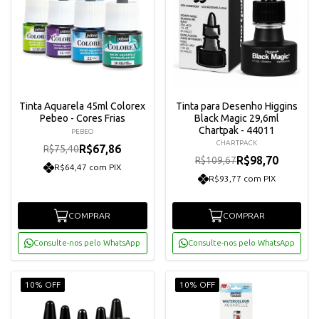
Tinta Aquarela 45ml Colorex
Tinta para Desenho Higgins
Pebeo - Cores Frias
Black Magic 29,6ml
Chartpak - 44011
PEBEO
CHARTPACK
R$67,86
R$75,40
R$98,70
R$109,67
R$64,47 com PIX
R$93,77 com PIX
COMPRAR
COMPRAR
Consulte-nos pelo WhatsApp
Consulte-nos pelo WhatsApp
10% OFF
10% OFF