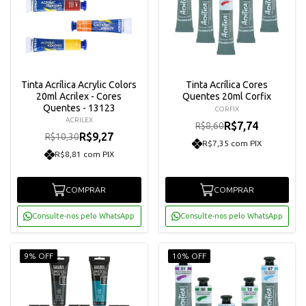
Tinta Acrílica Acrylic Colors
Tinta Acrílica Cores
20ml Acrilex - Cores
Quentes 20ml Corfix
Quentes - 13123
CORFIX
ACRILEX
R$7,74
R$8,60
R$9,27
R$10,30
R$7,35 com PIX
R$8,81 com PIX
COMPRAR
COMPRAR
Consulte-nos pelo WhatsApp
Consulte-nos pelo WhatsApp
9% OFF
10% OFF