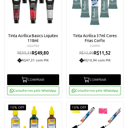
Tinta Acrílica Basics Liquitex
Tinta Acrilica 37ml Cores
118ml
Frias Corfix
LIQUITEX
CORFIX
R$49,80
R$11,52
R$55,33
R$12,80
R$47,31 com PIX
R$10,94 com PIX
COMPRAR
COMPRAR
Consulte-nos pelo WhatsApp
Consulte-nos pelo WhatsApp
10% OFF
10% OFF