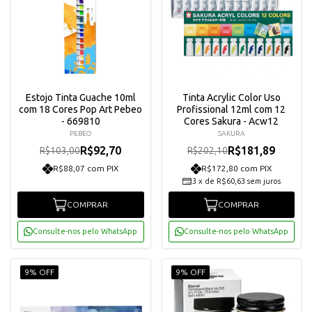
Estojo Tinta Guache 10ml
Tinta Acrylic Color Uso
com 18 Cores Pop Art Pebeo
Profissional 12ml com 12
- 669810
Cores Sakura - Acw12
PEBEO
SAKURA
R$92,70
R$181,89
R$103,00
R$202,10
R$88,07 com PIX
R$172,80 com PIX
3
x
de
R$60,63
sem juros
COMPRAR
COMPRAR
Consulte-nos pelo WhatsApp
Consulte-nos pelo WhatsApp
9% OFF
9% OFF