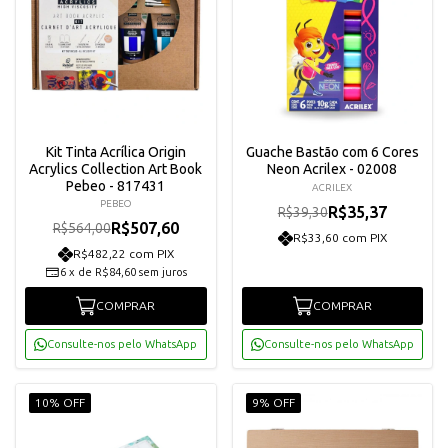
Kit Tinta Acrílica Origin
Guache Bastão com 6 Cores
Acrylics Collection Art Book
Neon Acrilex - 02008
Pebeo - 817431
ACRILEX
PEBEO
R$35,37
R$39,30
R$507,60
R$564,00
R$33,60 com PIX
R$482,22 com PIX
6
x
de
R$84,60
sem juros
COMPRAR
COMPRAR
Consulte-nos pelo WhatsApp
Consulte-nos pelo WhatsApp
10% OFF
9% OFF