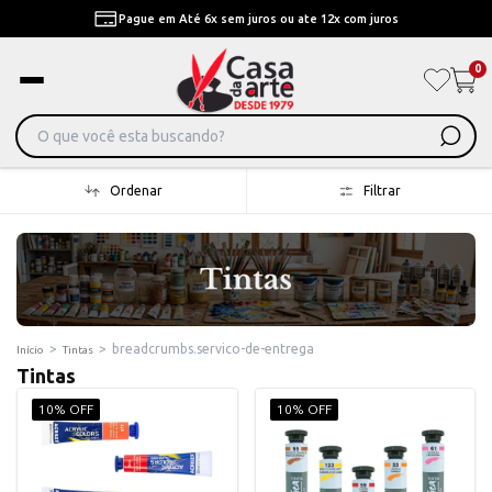
Pague em Até 6x sem juros ou ate 12x com juros
0
Ordenar
Filtrar
>
>
breadcrumbs.servico-de-entrega
Início
Tintas
Tintas
10% OFF
10% OFF