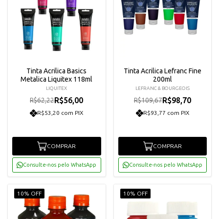
Tinta Acrilica Basics
Tinta Acrilica Lefranc Fine
Metalica Liquitex 118ml
200ml
LIQUITEX
LEFRANC & BOURGEOIS
R$56,00
R$98,70
R$62,22
R$109,67
R$53,20 com PIX
R$93,77 com PIX
COMPRAR
COMPRAR
Consulte-nos pelo WhatsApp
Consulte-nos pelo WhatsApp
10% OFF
10% OFF