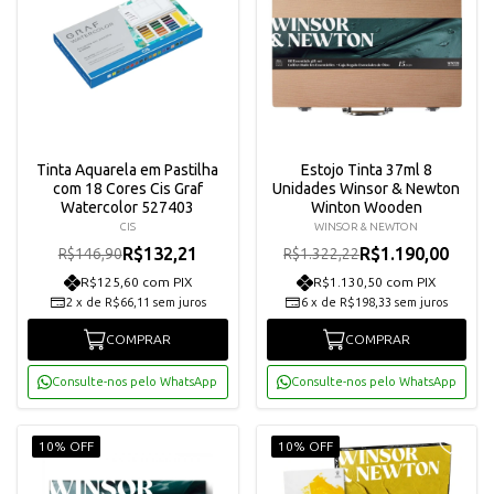
Tinta Aquarela em Pastilha
Estojo Tinta 37ml 8
com 18 Cores Cis Graf
Unidades Winsor & Newton
Watercolor 527403
Winton Wooden
CIS
WINSOR & NEWTON
R$132,21
R$1.190,00
R$146,90
R$1.322,22
R$125,60 com PIX
R$1.130,50 com PIX
2
x
de
R$66,11
sem juros
6
x
de
R$198,33
sem juros
COMPRAR
COMPRAR
Consulte-nos pelo WhatsApp
Consulte-nos pelo WhatsApp
10% OFF
10% OFF