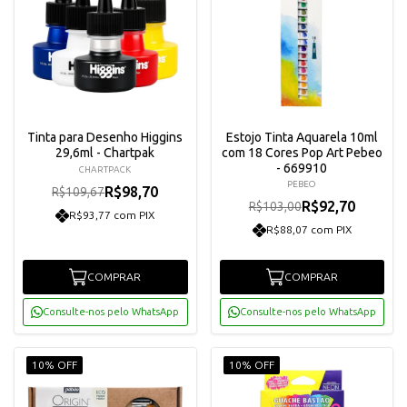
Tinta para Desenho Higgins
Estojo Tinta Aquarela 10ml
29,6ml - Chartpak
com 18 Cores Pop Art Pebeo
- 669910
CHARTPACK
PEBEO
R$98,70
R$109,67
R$92,70
R$103,00
R$93,77 com PIX
R$88,07 com PIX
COMPRAR
COMPRAR
Consulte-nos pelo WhatsApp
Consulte-nos pelo WhatsApp
10% OFF
10% OFF