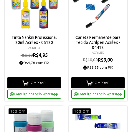
Tinta Nankin Profissional
Caneta Permanente para
20ml Acrilex - 05120
Tecido Acrilpen Acrilex -
04412
ACRILEX
ACRILEX
R$4,95
R$5,50
R$9,00
R$10,00
R$4,70 com PIX
R$8,55 com PIX
COMPRAR
COMPRAR
Consulte-nos pelo WhatsApp
Consulte-nos pelo WhatsApp
10% OFF
10% OFF