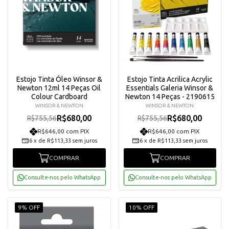
Estojo Tinta Óleo Winsor &
Estojo Tinta Acrilica Acrylic
Newton 12ml 14 Peças Oil
Essentials Galeria Winsor &
Colour Cardboard
Newton 14 Peças - 2190615
WINSOR & NEWTON
WINSOR & NEWTON
R$680,00
R$680,00
R$755,56
R$755,56
R$646,00 com PIX
R$646,00 com PIX
6
x
de
R$113,33
sem juros
6
x
de
R$113,33
sem juros
COMPRAR
COMPRAR
Consulte-nos pelo WhatsApp
Consulte-nos pelo WhatsApp
9% OFF
10% OFF