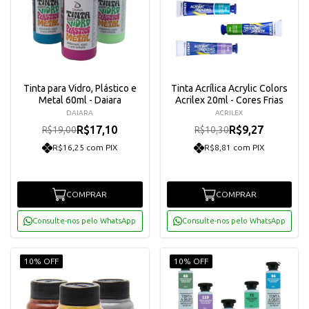
Tinta para Vidro, Plástico e
Tinta Acrílica Acrylic Colors
Metal 60ml - Daiara
Acrilex 20ml - Cores Frias
DAIARA
ACRILEX
R$17,10
R$9,27
R$19,00
R$10,30
R$16,25 com PIX
R$8,81 com PIX
COMPRAR
COMPRAR
Consulte-nos pelo WhatsApp
Consulte-nos pelo WhatsApp
10% OFF
10% OFF