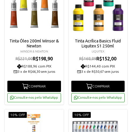
Tinta Óleo 200ml Winsor &
Tinta Acrílica Basics Fluid
Newton
Liquitex S1 250ml
WINSOR & NEWTON
LIQUITEX
R$198,90
R$152,00
R$221,00
R$168,89
R$188,96 com PIX
R$144,40 com PIX
3
x
de
R$66,30
sem juros
3
x
de
R$50,67
sem juros
COMPRAR
COMPRAR
Consulte-nos pelo WhatsApp
Consulte-nos pelo WhatsApp
10% OFF
10% OFF