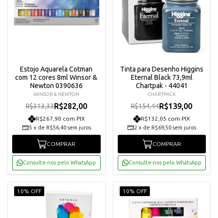
Estojo Aquarela Cotman
Tinta para Desenho Higgins
com 12 cores 8ml Winsor &
Eternal Black 73,9ml
Newton 0390636
Chartpak - 44041
WINSOR & NEWTON
CHARTPACK
R$282,00
R$139,00
R$313,33
R$154,44
R$267,90 com PIX
R$132,05 com PIX
5
x
de
R$56,40
sem juros
2
x
de
R$69,50
sem juros
COMPRAR
COMPRAR
Consulte-nos pelo WhatsApp
Consulte-nos pelo WhatsApp
10% OFF
10% OFF