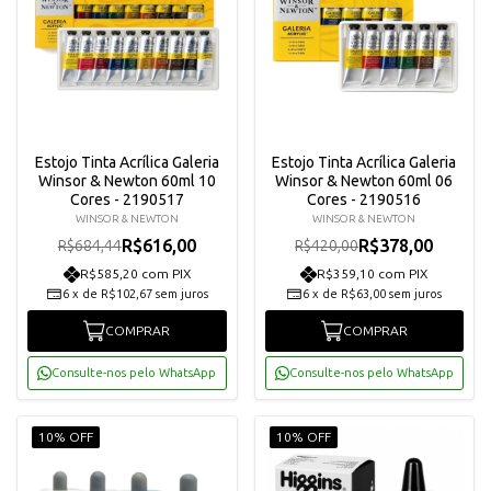
Estojo Tinta Acrílica Galeria
Estojo Tinta Acrílica Galeria
Winsor & Newton 60ml 10
Winsor & Newton 60ml 06
Cores - 2190517
Cores - 2190516
WINSOR & NEWTON
WINSOR & NEWTON
R$616,00
R$378,00
R$684,44
R$420,00
R$585,20 com PIX
R$359,10 com PIX
6
x
de
R$102,67
sem juros
6
x
de
R$63,00
sem juros
COMPRAR
COMPRAR
Consulte-nos pelo WhatsApp
Consulte-nos pelo WhatsApp
10% OFF
10% OFF