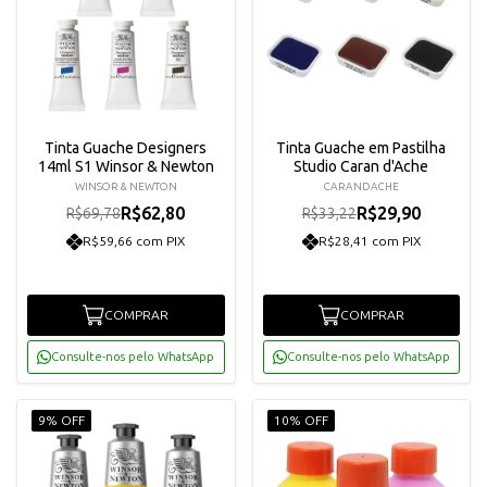
Tinta Guache Designers
Tinta Guache em Pastilha
14ml S1 Winsor & Newton
Studio Caran d'Ache
WINSOR & NEWTON
CARANDACHE
R$62,80
R$29,90
R$69,78
R$33,22
R$59,66 com PIX
R$28,41 com PIX
COMPRAR
COMPRAR
Consulte-nos pelo WhatsApp
Consulte-nos pelo WhatsApp
9% OFF
10% OFF