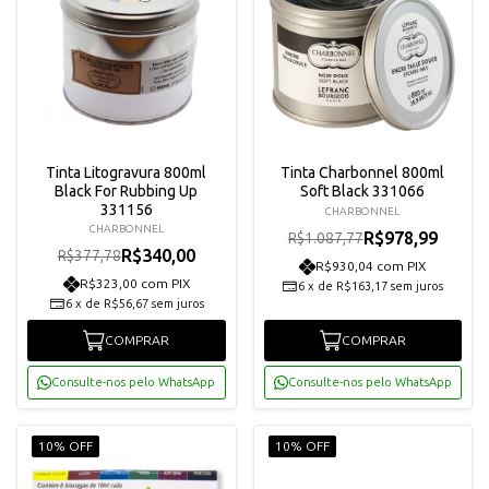
Tinta Litogravura 800ml
Tinta Charbonnel 800ml
Black For Rubbing Up
Soft Black 331066
331156
CHARBONNEL
CHARBONNEL
R$978,99
R$1.087,77
R$340,00
R$377,78
R$930,04 com PIX
R$323,00 com PIX
6
x
de
R$163,17
sem juros
6
x
de
R$56,67
sem juros
COMPRAR
COMPRAR
Consulte-nos pelo WhatsApp
Consulte-nos pelo WhatsApp
10% OFF
10% OFF