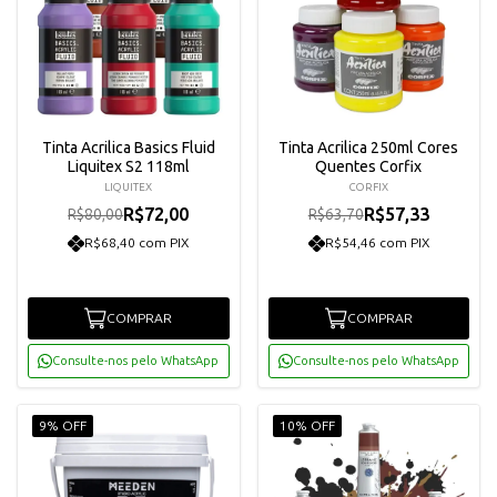
Tinta Acrilica Basics Fluid
Tinta Acrilica 250ml Cores
Liquitex S2 118ml
Quentes Corfix
LIQUITEX
CORFIX
R$72,00
R$57,33
R$80,00
R$63,70
R$68,40 com PIX
R$54,46 com PIX
COMPRAR
COMPRAR
Consulte-nos pelo WhatsApp
Consulte-nos pelo WhatsApp
9% OFF
10% OFF