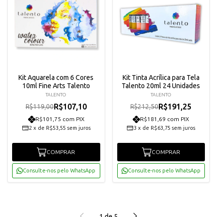
Kit Aquarela com 6 Cores
Kit Tinta Acrílica para Tela
10ml Fine Arts Talento
Talento 20ml 24 Unidades
TALENTO
TALENTO
R$107,10
R$191,25
R$119,00
R$212,50
R$101,75 com PIX
R$181,69 com PIX
2
x
de
R$53,55
sem juros
3
x
de
R$63,75
sem juros
COMPRAR
COMPRAR
Consulte-nos pelo WhatsApp
Consulte-nos pelo WhatsApp
1
de
5