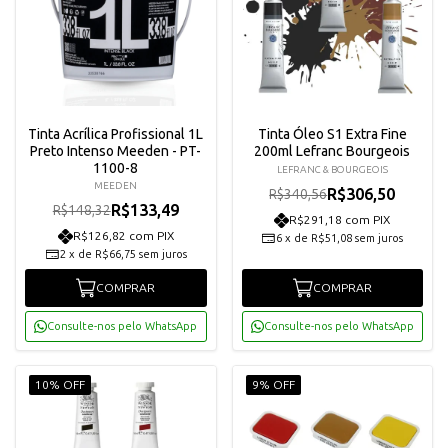
Tinta Acrílica Profissional 1L
Tinta Óleo S1 Extra Fine
Preto Intenso Meeden - PT-
200ml Lefranc Bourgeois
1100-8
LEFRANC & BOURGEOIS
MEEDEN
R$306,50
R$340,56
R$133,49
R$148,32
R$291,18 com PIX
R$126,82 com PIX
6
x
de
R$51,08
sem juros
2
x
de
R$66,75
sem juros
COMPRAR
COMPRAR
Consulte-nos pelo WhatsApp
Consulte-nos pelo WhatsApp
10% OFF
9% OFF