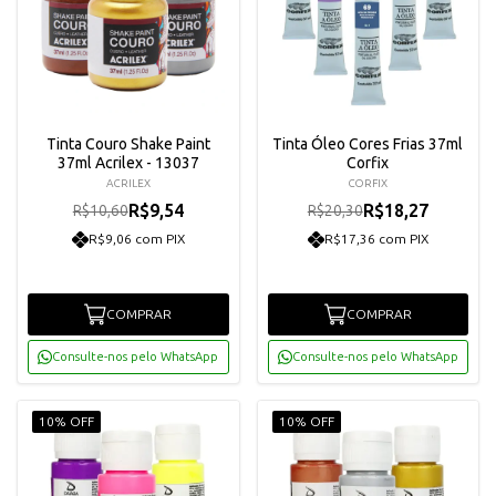
Tinta Couro Shake Paint
Tinta Óleo Cores Frias 37ml
37ml Acrilex - 13037
Corfix
ACRILEX
CORFIX
R$9,54
R$18,27
R$10,60
R$20,30
R$9,06 com PIX
R$17,36 com PIX
COMPRAR
COMPRAR
Consulte-nos pelo WhatsApp
Consulte-nos pelo WhatsApp
10% OFF
10% OFF