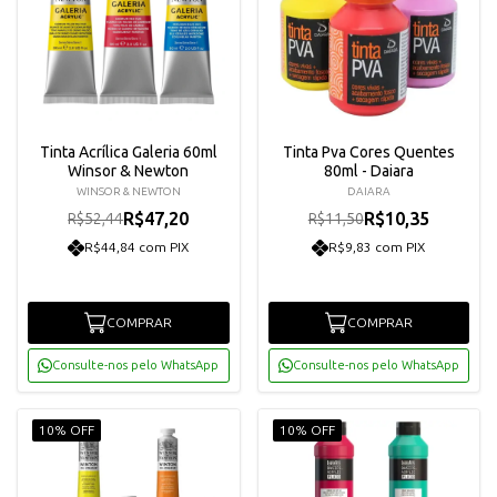
Tinta Acrílica Galeria 60ml
Tinta Pva Cores Quentes
Winsor & Newton
80ml - Daiara
WINSOR & NEWTON
DAIARA
R$47,20
R$10,35
R$52,44
R$11,50
R$44,84 com PIX
R$9,83 com PIX
COMPRAR
COMPRAR
Consulte-nos pelo WhatsApp
Consulte-nos pelo WhatsApp
10% OFF
10% OFF