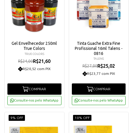
Gel Envelhecedor 250ml
Tinta Guache Extra Fine
True Colors
Profissional 16ml Talens -
0816
TRUE COLORS
TALENS
R$21,60
R$24,00
R$25,02
R$27,80
R$20,52 com PIX
R$23,77 com PIX
COMPRAR
COMPRAR
Consulte-nos pelo WhatsApp
Consulte-nos pelo WhatsApp
9% OFF
10% OFF