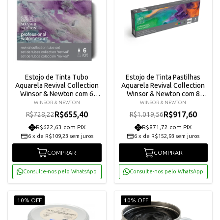
Estojo de Tinta Tubo
Estojo de Tinta Pastilhas
Aquarela Revival Collection
Aquarela Revival Collection
Winsor & Newton com 6
Winsor & Newton com 8
Unidades 0190825
Unidades 0190824
WINSOR & NEWTON
WINSOR & NEWTON
R$655,40
R$917,60
R$728,22
R$1.019,56
R$622,63 com PIX
R$871,72 com PIX
6
x
de
R$109,23
sem juros
6
x
de
R$152,93
sem juros
COMPRAR
COMPRAR
Consulte-nos pelo WhatsApp
Consulte-nos pelo WhatsApp
10% OFF
10% OFF