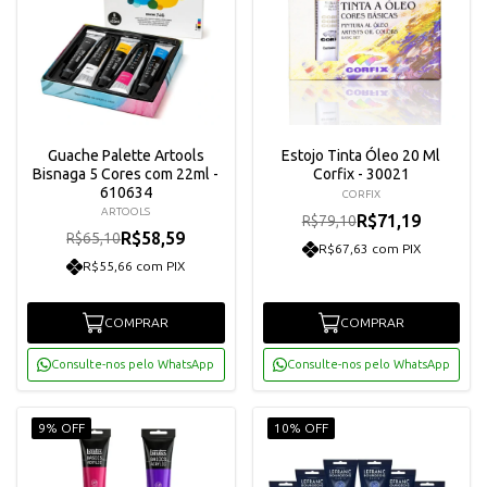
Guache Palette Artools
Estojo Tinta Óleo 20 Ml
Bisnaga 5 Cores com 22ml -
Corfix - 30021
610634
CORFIX
ARTOOLS
R$71,19
R$79,10
R$58,59
R$65,10
R$67,63 com PIX
R$55,66 com PIX
COMPRAR
COMPRAR
Consulte-nos pelo WhatsApp
Consulte-nos pelo WhatsApp
9% OFF
10% OFF