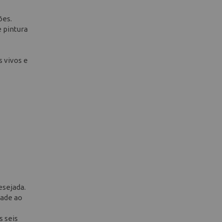
ões.
e pintura
s vivos e
esejada.
dade ao
s seis