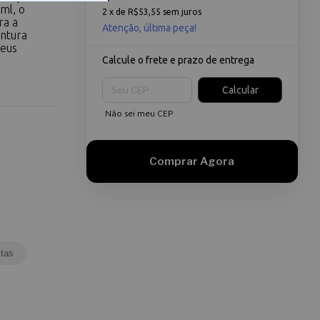
ml, o
2
x de
R$53,55
sem juros
ra a
Atenção, última peça!
intura
seus
Calcule o frete e prazo de entrega
Entregas para o CEP:
Calcular
Não sei meu CEP
tas