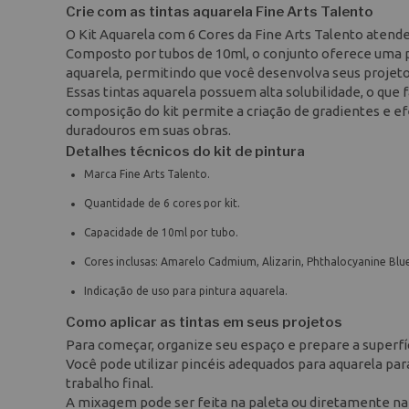
Crie com as tintas aquarela Fine Arts Talento
O Kit Aquarela com 6 Cores da Fine Arts Talento atende
Composto por tubos de 10ml, o conjunto oferece uma pal
aquarela, permitindo que você desenvolva seus projeto
Essas tintas aquarela possuem alta solubilidade, o que 
composição do kit permite a criação de gradientes e e
duradouros em suas obras.
Detalhes técnicos do kit de pintura
Marca Fine Arts Talento.
Quantidade de 6 cores por kit.
Capacidade de 10ml por tubo.
Cores inclusas: Amarelo Cadmium, Alizarin, Phthalocyanine Blue,
Indicação de uso para pintura aquarela.
Como aplicar as tintas em seus projetos
Para começar, organize seu espaço e prepare a superfíci
Você pode utilizar pincéis adequados para aquarela pa
trabalho final.
A mixagem pode ser feita na paleta ou diretamente na s