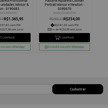
uarela Profissional
Pastilha Aquarela Cotman
Aqua
6 unidades Winsor &
Portrait Winsor e Newton -
5
on - 0190685
0390670
OR & NEWTON
WINSOR & NEWTON
R$1.365,95
R$254,00
,72
R$282,22
297,65 com PIX
R$241,30 com PIX
R$227,66
sem juros
5
x
de
R$50,80
sem juros
COMPRAR
COMPRAR
-nos pelo WhatsApp
Consulte-nos pelo WhatsApp