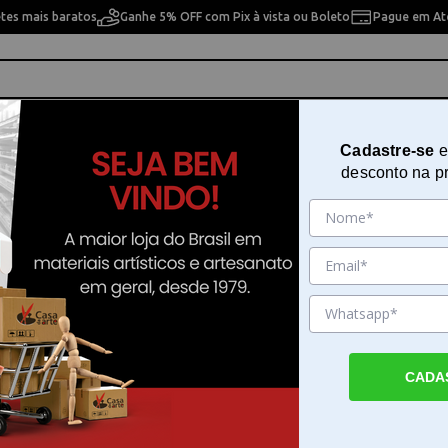
etes mais baratos
Ganhe 5% OFF com Pix à vista ou Boleto
Pague em Até
ho
Cavaletes
Pintura Artística
Pintura Artesan
Cadastre-se
e
desconto na p
rts Talento
Kit Aquarela com 6 Cores 10ml Fi
Talento
Sku. 194792
Detalhes do Produto
CADA
Crie com as tintas aquarela Fine Arts Talent
Aquarela com 6 Cores da Fine Arts Talento
artistas e entusiastas que buscam versatilid