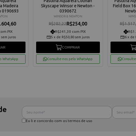
 Aquarela
Pastilha Aquarela Cotman
Pastilha Aq
xa Madeira
Skyscape Winsor e Newton -
Field Box 1
n 0190693
0390672
Newt
EWTON
WINSOR & NEWTON
WINS
.604,60
R$254,00
R$282,22
R$1.517
com PIX
R$241,30 com PIX
R$1.
3
sem juros
5
x
de
R$50,80
sem juros
6
x
de
RAR
COMPRAR
lo WhatsApp
Consulte-nos pelo WhatsApp
Consulte
de
Eu li e concordo com os termos de uso