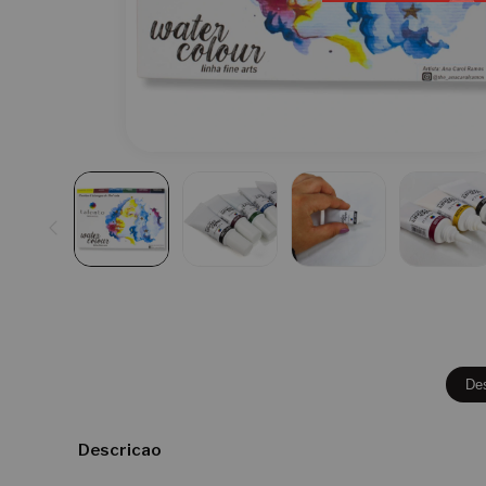
De
Descricao