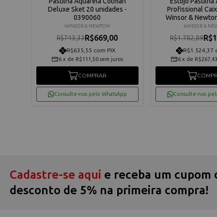
nta
Pastilha Aquarela Cotman
Estojo Pastilha
or &
Deluxe Sket 20 unidades -
Profissional Cai
0390060
Winsor & Newto
WINSOR & NEWTON
WINSOR & N
60
R$669,00
R$1
R$743,33
R$1.782,89
R$635,55 com PIX
R$1.524,37 
os
6
x
de
R$111,50
sem juros
6
x
de
R$267,4
COMPRAR
COMP
App
Consulte-nos pelo WhatsApp
Consulte-nos pe
Cadastre-se aqui
e receba um cupom 
desconto de 5% na primeira compra!