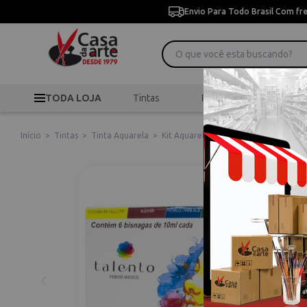
Envio Para Todo Brasil Com fr
TODA LOJA
Tintas
Pincéis
Desen
Início
>
Tintas
>
Tinta Aquarela
>
Kit Aquarela com 6 Cores 10ml Fine A