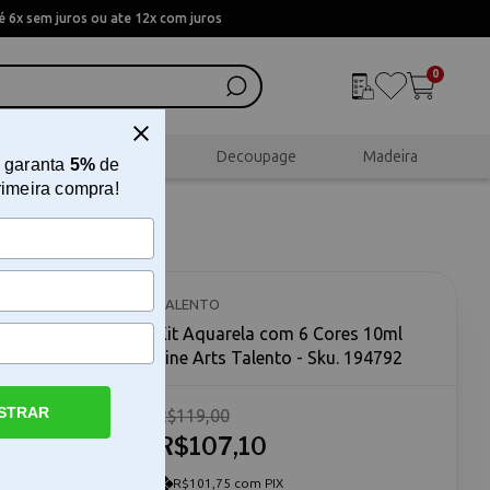
 6x sem juros ou ate 12x com juros
0
al
Scrapbook
Decoupage
Madeira
 garanta
5%
de
rimeira compra!
ne Arts
TALENTO
Kit Aquarela com 6 Cores 10ml
Fine Arts Talento - Sku. 194792
STRAR
R$119,00
R$107,10
o O Kit
 atende
ade para
R$101,75 com PIX