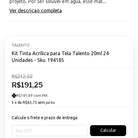
projeto. Por ser solúvel em água, esse mat...
Ver descricao completa
TALENTO
Kit Tinta Acrílica para Tela Talento 20ml 24
Unidades - Sku. 194185
R$212,50
R$191,25
R$181,69 com PIX
3
x de
R$63,75
sem juros
Calcule o frete e prazo de entrega
Entregas para o CEP:
Calcular