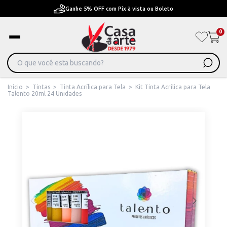
Pague em Até 6x sem juros ou ate 12x com juros
0
Início
>
Tintas
>
Tinta Acrílica para Tela
>
Kit Tinta Acrílica para Tela
Talento 20ml 24 Unidades