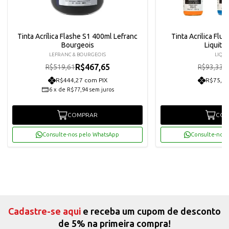
Tinta Acrílica Flashe S1 400ml Lefranc
Tinta Acrilica Flu
Bourgeois
Liquite
LEFRANC & BOURGEOIS
LIQUI
R$467,65
R
R$519,61
R$93,33
R$444,27 com PIX
R$75,36
6
x
de
R$77,94
sem juros
COMPRAR
COM
Consulte-nos pelo WhatsApp
Consulte-nos 
Cadastre-se aqui
e receba um cupom de desconto
de 5% na primeira compra!