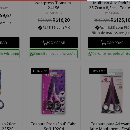
Westpress Titanium -
Multiuso Alto Padrã
24156
25,7cm x 8,5cm - Tes-
CRAFT
610 10
WESTPRESS
WESTMAN
59,67
R$16,20
R$125,1
R$18,00
R$139,00
com PIX
R$15,39 com PIX
R$118,85 com PIX
2
x
de
R$62,55
sem jur
RAR
COMPRAR
COMPRAR
elo WhatsApp
Consulte-nos pelo WhatsApp
Consulte-nos pelo What
10% OFF
10% OFF
iuso 20cm
Tesoura Precisão 4" Cabo
Tesoura para Artesan
 - 22520
Soft 19204
Art e Montagem - Fes