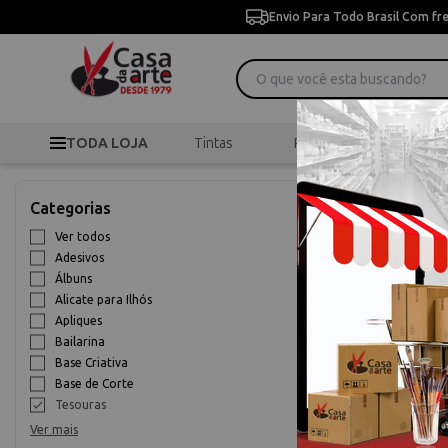
Envio Para Todo Brasil Com fr
TODA LOJA
Tintas
Pincéis
Desen
>
>
Início
Scrapbook
Categorias
Tesouras
Ver todos
Adesivos
10% OFF
Álbuns
Alicate para Ilhós
Apliques
Bailarina
Base Criativa
Base de Corte
Tesouras
Ver mais
Tesoura 37080