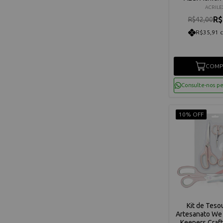
ACRILE
R$
R$42,00
R$35,91 
COMP
Consulte-nos p
10% OFF
Kit de Teso
Artesanato We
Keepers Craft