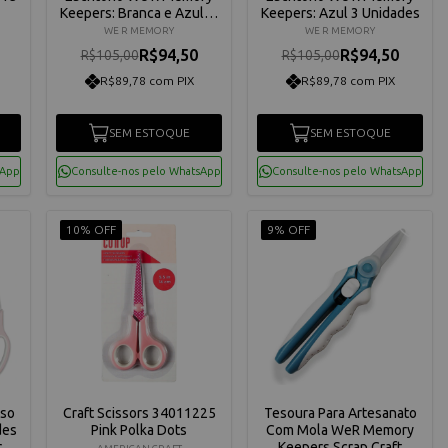
Keepers: Branca e Azul, 3
Keepers: Azul 3 Unidades
Unidades!
WE R MEMORY
WE R MEMORY
R$94,50
R$94,50
R$105,00
R$105,00
R$89,78 com PIX
R$89,78 com PIX
SEM ESTOQUE
SEM ESTOQUE
sApp
Consulte-nos pelo WhatsApp
Consulte-nos pelo WhatsApp
10% OFF
9% OFF
uso
Craft Scissors 34011225
Tesoura Para Artesanato
des
Pink Polka Dots
Com Mola WeR Memory
rs
Keepers Scrap Craft