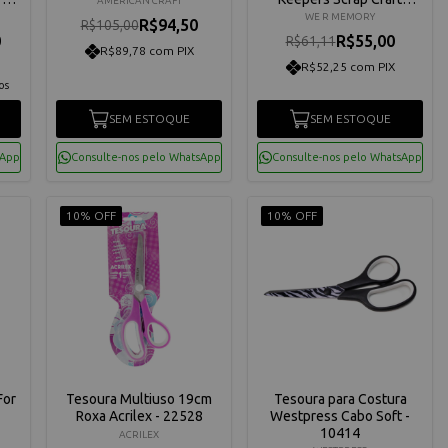
AMERICAN CRAFT
Confort - 660553
WE R MEMORY
R$94,50
R$105,00
0
R$55,00
R$61,11
R$89,78 com PIX
R$52,25 com PIX
os
SEM ESTOQUE
SEM ESTOQUE
sApp
Consulte-nos pelo WhatsApp
Consulte-nos pelo WhatsApp
10% OFF
10% OFF
For
Tesoura Multiuso 19cm
Tesoura para Costura
Roxa Acrilex - 22528
Westpress Cabo Soft -
10414
ACRILEX