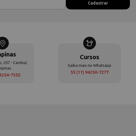
pinas
Cursos
c, 207 - Cambuí,
Saiba mais no Whatsapp
mpinas
55 (11) 94250-7277
 3254-7355