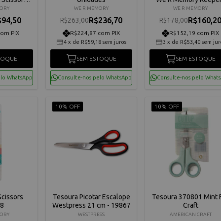
nidades
60000397
ORY
WE R MEMORY
WE R MEMORY
$94,50
R$236,70
R$160,2
R$263,00
R$178,00
com PIX
R$224,87 com PIX
R$152,19 com PIX
4
x
de
R$59,18
sem juros
3
x
de
R$53,40
sem jur
TOQUE
SEM ESTOQUE
SEM ESTOQUE
elo WhatsApp
Consulte-nos pelo WhatsApp
Consulte-nos pelo What
10% OFF
10% OFF
Scissors
Tesoura Picotar Escalope
Tesoura 370801 Mint 
8
Westpress 21 cm - 19867
Craft
ORY
WESTPRESS
AMERICAN CRAFT