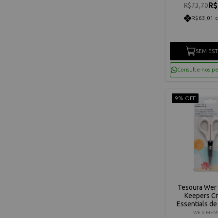
R$
R$73,70
R$63,01 
SEM ES
Consulte-nos p
9% OFF
Tesoura Wer
Keepers Cr
Essentials de
70939
WE R MEM