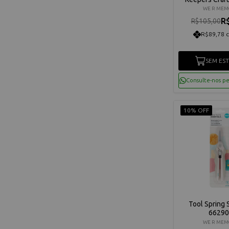
Rosa - 3 U
WE R MEM
R
R$105,00
R$89,78 
SEM ES
Consulte-nos p
10% OFF
Tool Spring 
66290
WE R MEM