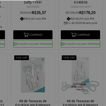
o
Softy 11941
4 340056
wn-
WESTPRESS
AMERICAN CRAFT
R$35,37
R$178,20
R$39,30
R$198,00
0
R$33,60 com PIX
R$169,29 com PIX
3
x
de
R$59,40
sem juros
os
COMPRAR
COMPRAR
sApp
Consulte-nos pelo WhatsApp
Consulte-nos pelo WhatsApp
10% OFF
10% OFF
to
Kit de Tesouras de
Kit de Tesouras de
015
Escritório We R Memory
Escritório We R Memory