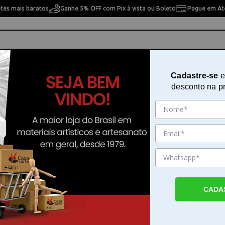
etes mais baratos
Ganhe 5% OFF com Pix à vista ou Boleto
Pague em Até
ho
Cavaletes
Pintura Artística
Pintura Artesan
Cadastre-se
e
desconto na p
>
breadcrumbs.nossas-lojas
Tesouras
10% OFF
10% OFF
CADA
0 Gold For
Tesoura para Costura
Tesoura de Alfaiate