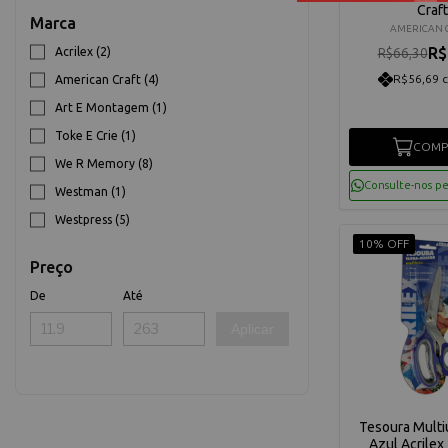
Craft
Marca
AMERICAN 
R$
Acrilex (2)
R$66,30
R$56,69 
American Craft (4)
Art E Montagem (1)
Toke E Crie (1)
COMP
We R Memory (8)
Consulte-nos p
Westman (1)
Westpress (5)
10% OFF
Preço
De
Até
Aplicar
Tesoura Mult
Azul Acrilex