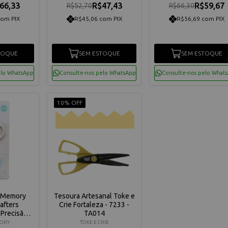
66,33
R$47,43
R$59,67
R$52,70
R$66,30
com PIX
R$45,06 com PIX
R$56,69 com PIX
TOQUE
SEM ESTOQUE
SEM ESTOQUE
elo WhatsApp
Consulte-nos pelo WhatsApp
Consulte-nos pelo What
10% OFF
 Memory
Tesoura Artesanal Toke e
afters
Crie Fortaleza - 7233 -
 Precisão
TA014
-8
ORY
TOKE E CRIE