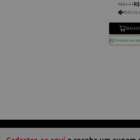
R$
R$61,11
R$52,25 
SEM ES
Consulte-nos p