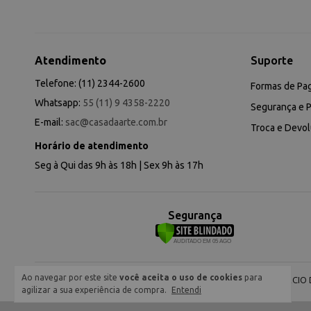
Atendimento
Suporte
Telefone: (11) 2344-2600
Formas de Pa
Whatsapp:
55 (11) 9 4358-2220
Segurança e P
E-mail:
sac@casadaarte.com.br
Troca e Devo
Horário de atendimento
Seg à Qui das 9h às 18h | Sex 9h às 17h
Segurança
Ao navegar por este site
você aceita o uso de cookies
para
NEVA COMERCIO DE
agilizar a sua experiência de compra.
Entendi