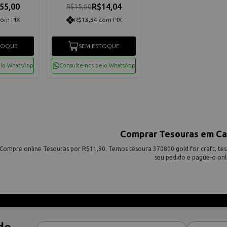
55,00
R$14,04
R$15,60
com PIX
R$13,34 com PIX
TOQUE
SEM ESTOQUE
elo WhatsApp
Consulte-nos pelo WhatsApp
Comprar Tesouras em Ca
Compre online Tesouras por R$11,90. Temos tesoura 370800 gold for craft, teso
seu pedido e pague-o onl