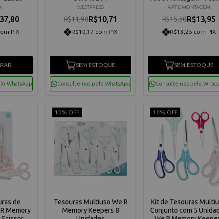
X
WESTPRESS
ART E MONTAGEM
37,80
R$10,71
R$13,95
R$11,90
R$15,50
com PIX
R$10,17 com PIX
R$13,25 com PIX
RAR
SEM ESTOQUE
SEM ESTOQUE
elo WhatsApp
Consulte-nos pelo WhatsApp
Consulte-nos pelo What
10% OFF
10% OFF
uras de
Tesouras Multiuso We R
Kit de Tesouras Multi
 R Memory
Memory Keepers 8
Conjunto com 5 Unida
 Scissors
Unidades
We R Memory Keepe