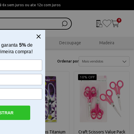
 6x sem juros ou ate 12x com juros
0
al
Scrapbook
Decoupage
Madeira
 garanta
5%
de
rimeira compra!
Ordenar por
10% OFF
10% OFF
STRAR
Conj. 3 Tesouras Titanium
Craft Scissors Value Pack