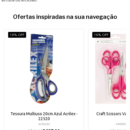
Ofertas inspiradas na sua navegação
10% OFF
10% OFF
Tesoura Multiuso 20cm Azul Acrilex -
Craft Scissors Val
22520
ACRILEX
AMERICAN