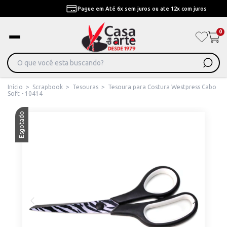
Pague em Até 6x sem juros ou ate 12x com juros
0
Início
>
Scrapbook
>
Tesouras
>
Tesoura para Costura Westpress Cabo
Soft - 10414
Esgotado