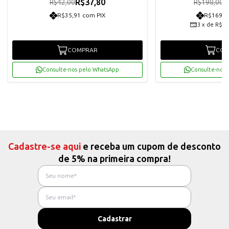
R$37,80
R
R$42,00
R$198,00
R$35,91 com PIX
R$169,2
3
x
de
R$59
COMPRAR
COM
Consulte-nos pelo WhatsApp
Consulte-nos 
Cadastre-se aqui
e receba um cupom de desconto
de 5% na primeira compra!