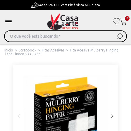
Pague em Até 6x sem juros ou ate 12x com juros
0
Início
>
Scrapbook
>
Fitas Adesivas
>
Fita Adesiva Mulberry Hinging
Tape Lineco 533-0756