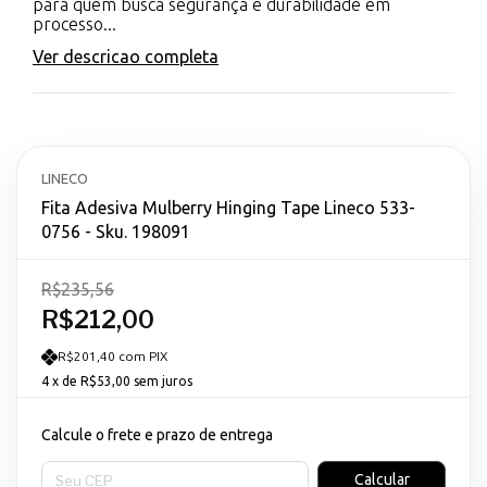
para quem busca segurança e durabilidade em
processo...
Ver descricao completa
LINECO
Fita Adesiva Mulberry Hinging Tape Lineco 533-
0756 - Sku. 198091
R$235,56
R$212,00
R$201,40 com PIX
4
x de
R$53,00
sem juros
Calcule o frete e prazo de entrega
Entregas para o CEP:
Calcular