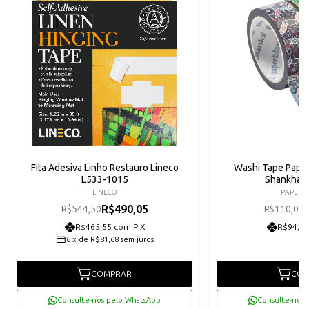
Fita Adesiva Linho Restauro Lineco
Washi Tape Paper
L533-1015
Shankha 
LINECO
PAPERB
R$490,05
R$544,50
R$110,00
R$465,55 com PIX
R$94,05
6
x
de
R$81,68
sem juros
COMPRAR
COM
Consulte-nos pelo WhatsApp
Consulte-nos 