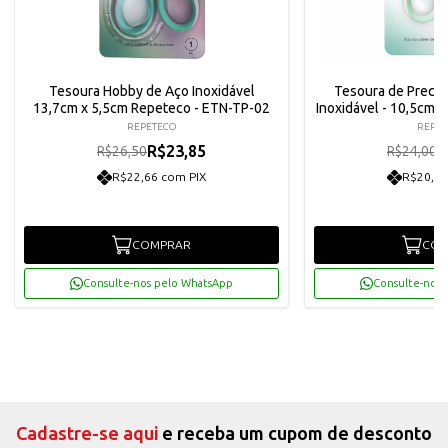
Tesoura Hobby de Aço Inoxidável
Tesoura de Preci
13,7cm x 5,5cm Repeteco - ETN-TP-02
Inoxidável - 10,5cm 
REPETECO
REPET
R$23,85
R
R$26,50
R$24,00
R$22,66 com PIX
R$20,52
COMPRAR
COM
Consulte-nos pelo WhatsApp
Consulte-nos 
Cadastre-se aqui
e receba um cupom de desconto