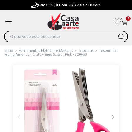
Pague em Até 6x sem juros ou ate 12x com juros
0
Início
>
Ferramentas Elétricas e Manuais
>
Tesouras
>
Tesoura de
Franja American Craft Fringe Scissor Pink - 320653