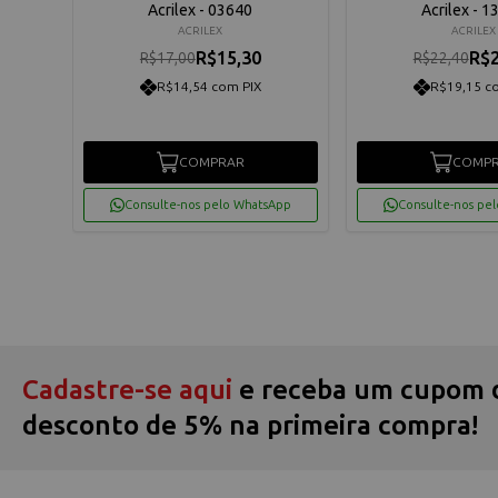
ores
Acrilex - 03640
Acrilex - 
ACRILEX
ACRILEX
R$15,30
R$2
R$17,00
R$22,40
R$14,54 com PIX
R$19,15 c
COMPRAR
COMP
App
Consulte-nos pelo WhatsApp
Consulte-nos pe
Cadastre-se aqui
e receba um cupom 
desconto de 5% na primeira compra!