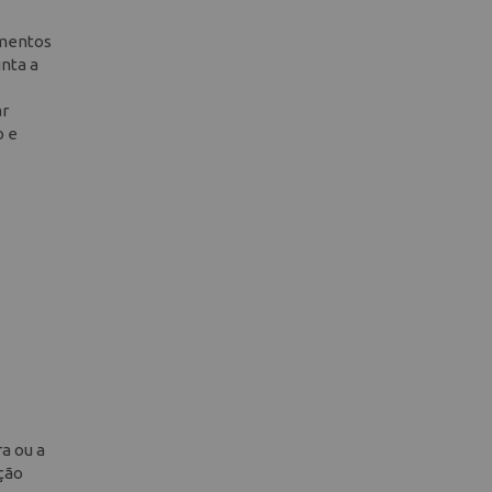
amentos
inta a
ar
o e
a ou a
ação