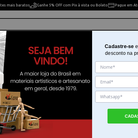
etes mais baratos
Ganhe 5% OFF com Pix à vista ou Boleto
Pague em Até
ho
Cavaletes
Pintura Artística
Pintura Artesan
Cadastre-se
e
desconto na p
o Ultra Metálica Com 5 Cores Com 37ml
Tinta Metal Líquido Talento Ultr
Metálica Com 5 Cores Com 37ml
Sku. 180683
Detalhes do Produto
CADA
Tinta Metal Líquido Talento Ultra Metálica
Com 37ml A Tinta Metal Líquido Talento Ult
Com 5 Cores Com 37ml é um conjunto dese