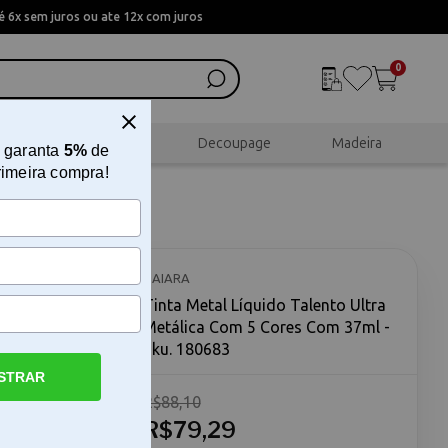
 6x sem juros ou ate 12x com juros
0
al
Scrapbook
Decoupage
Madeira
 garanta
5%
de
rimeira compra!
a
DAIARA
Tinta Metal Líquido Talento Ultra
Metálica Com 5 Cores Com 37ml -
Sku. 180683
STRAR
R$88,10
 Com 5 Cores
ra Metálica
R$79,29
nvolvido