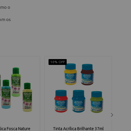
como o
com os
10% OFF
10% 
ílica Fosca Nature
Tinta Acrílica Brilhante 37ml
Tint