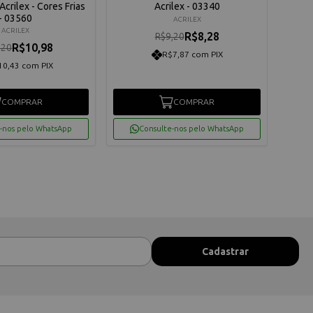
Acrilex - Cores Frias
Acrilex - 03340
- 03560
ACRILEX
ACRILEX
R$8,28
R$9,20
R$10,98
,20
R$7,87 com PIX
10,43 com PIX
COMPRAR
COMPRAR
-nos pelo WhatsApp
Consulte-nos pelo WhatsApp