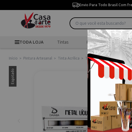
Envio Para Todo Brasil Com fr
TODA LOJA
Tintas
Pincéis
Desen
Início
>
Pintura Artesanal
>
Tinta Acrílica
>
Tinta Metal Líquido Talent
Esgotado