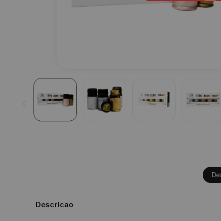
De
Descricao