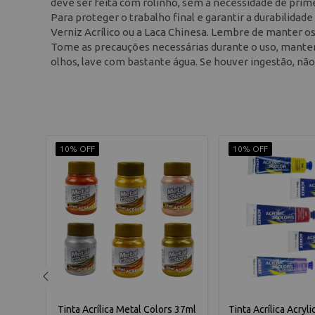
deve ser feita com rolinho, sem a necessidade de prime
Para proteger o trabalho final e garantir a durabilidade
Verniz Acrílico ou a Laca Chinesa. Lembre de manter o
Tome as precauções necessárias durante o uso, manten
olhos, lave com bastante água. Se houver ingestão, nã
10% OFF
10% OFF
ure
Tinta Acrílica Metal Colors 37ml
Tinta Acrílica Acryl