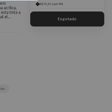
 em
R$75,33 com PIX
 acrílica,
esta tinta a
l el...
tas