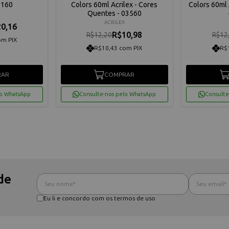
13160
Colors 60ml Acrilex - Cores
Colors 60ml 
Quentes - 03560
ACRILEX
0,16
R$10,98
R$12,20
R$12
om PIX
R$10,43 com PIX
R$
RAR
COMPRAR
lo WhatsApp
Consulte-nos pelo WhatsApp
Consulte
de
Eu li e concordo com os termos de uso