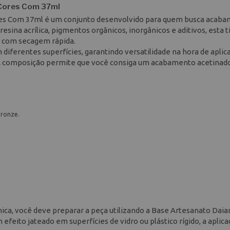
 Cores Com 37ml
Cores Com 37ml é um conjunto desenvolvido para quem busca acab
sina acrílica, pigmentos orgânicos, inorgânicos e aditivos, esta t
e com secagem rápida.
 diferentes superfícies, garantindo versatilidade na hora de aplic
s. A composição permite que você consiga um acabamento acetinad
Bronze.
ca, você deve preparar a peça utilizando a Base Artesanato Daiar
efeito jateado em superfícies de vidro ou plástico rígido, a aplic