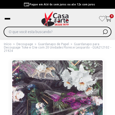
Pague em Até 6x sem juros ou ate 12x com juros
0
Início
>
Decoupage
>
Guardanapo de Papel
>
Guardanapo para
Decoupage Toke e Crie com 20 Unidades Flores e Leopardo - GUA212102 -
21924