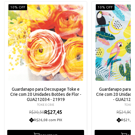
10% OFF
10% OFF
Guardanapo para Decoupage Toke e
Guardanapo para 
Crie com 20 Unidades Botões de Flor -
Crie com 20 Unidades
GUA212034 - 21919
- GUA21201
TOKE E CRIE
TOKE E
R$27,45
R
R$30,50
R$24,90
R$26,08 com PIX
R$21,29