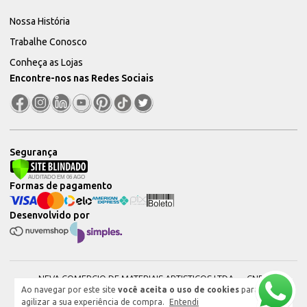
Nossa História
Trabalhe Conosco
Conheça as Lojas
Encontre-nos nas Redes Sociais
Segurança
Formas de pagamento
Desenvolvido por
NEVA COMERCIO DE MATERIAIS ARTISTICOS LTDA — CNPJ:
Ao navegar por este site
você aceita o uso de cookies
para
51604544000101 © 2026. Todos os direitos reservados.
agilizar a sua experiência de compra.
Entendi