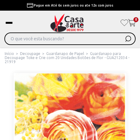
Envio Para Todo Brasil Com fretes mais baratos
0
Início
>
Decoupage
>
Guardanapo de Papel
>
Guardanapo para
Decoupage Toke e Crie com 20 Unidades Botões de Flor - GUA212034 -
21919