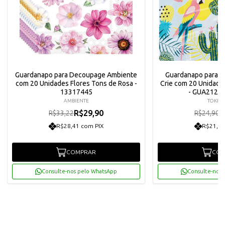
Guardanapo para Decoupage Ambiente
Guardanapo para 
com 20 Unidades Flores Tons de Rosa -
Crie com 20 Unidades
13317445
- GUA21201
AMBIENTE
TOKE E
R$29,90
R
R$33,22
R$24,90
R$28,41 com PIX
R$21,29
COMPRAR
COM
Consulte-nos pelo WhatsApp
Consulte-nos 