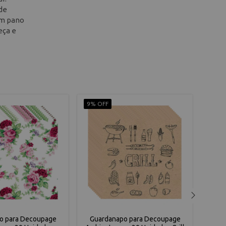
 de
om pano
eça e
9% OFF
9% O
o para Decoupage
Guardanapo para Decoupage
Gua