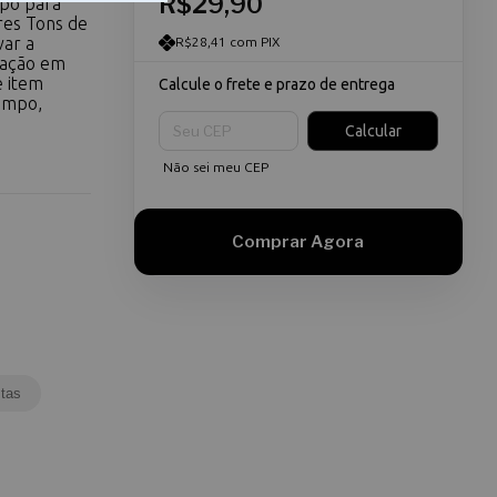
R$29,90
apo para
es Tons de
var a
R$28,41 com PIX
ração em
e item
Calcule o frete e prazo de entrega
limpo,
Entregas para o CEP:
Calcular
Não sei meu CEP
tas