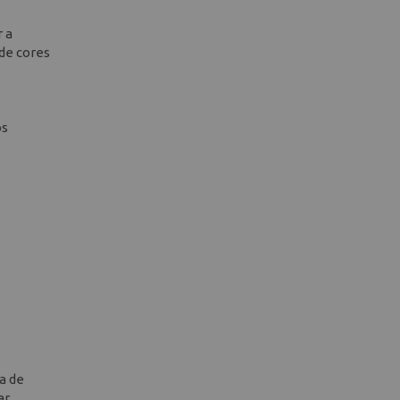
 a
de cores
os
a de
r.