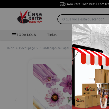
Envio Para Todo Brasil Com fr
TODA LOJA
Tintas
Pincéis
Desen
Início
>
Decoupage
>
Guardanapo de Papel
>
Guardanapo para Decoupa