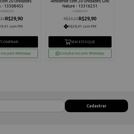
 com 20 Unidades
Ambiente com 20 Unidades Grill
Am
s - 13308455
Nature - 13316251
Pad
AMBIENTE
AMBIENTE
R$29,90
R$29,90
,22
R$33,22
28,41 com PIX
R$28,41 com PIX
COMPRAR
SEM ESTOQUE
-nos pelo WhatsApp
Consulte-nos pelo WhatsApp