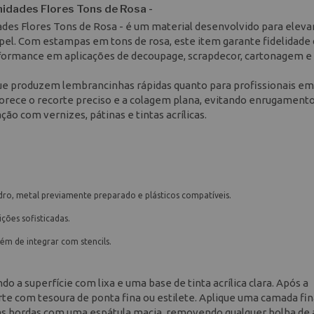
dades Flores Tons de Rosa -
s Flores Tons de Rosa - é um material desenvolvido para elevar
pel. Com estampas em tons de rosa, este item garante fidelidade 
formance em aplicações de decoupage, scrapdecor, cartonagem e
s que produzem lembrancinhas rápidas quanto para profissionais em
vorece o recorte preciso e a colagem plana, evitando enrugament
ão com vernizes, pátinas e tintas acrílicas.
dro, metal previamente preparado e plásticos compatíveis.
ções sofisticadas.
lém de integrar com stencils.
 a superfície com lixa e uma base de tinta acrílica clara. Após a
rte com tesoura de ponta fina ou estilete. Aplique uma camada fin
as bordas com uma espátula macia, removendo qualquer bolha de a