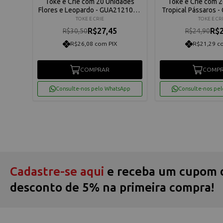
 Papai
Toke e Crie com 20 Unidades
Toke e Crie com 
17840
Flores e Leopardo - GUA212102 -
Tropical Pássaros 
21924
21910
TOKE E CRIE
TOKE E CR
R$27,45
R$2
R$30,50
R$24,90
R$26,08 com PIX
R$21,29 c
COMPRAR
COMP
App
Consulte-nos pelo WhatsApp
Consulte-nos pe
Cadastre-se aqui
e receba um cupom 
desconto de 5% na primeira compra!