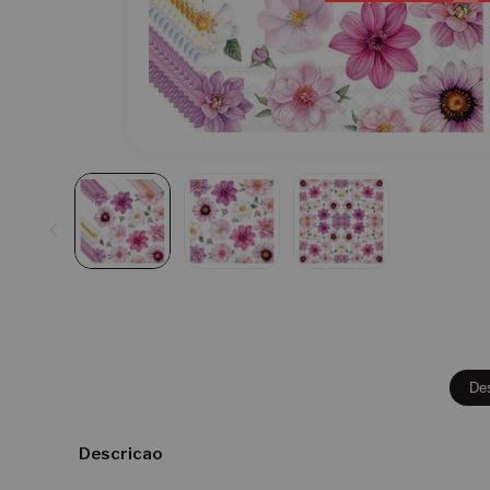
De
Descricao