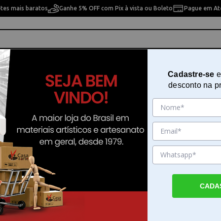
etes mais baratos
Ganhe 5% OFF com Pix à vista ou Boleto
Pague em Até
ho
Cavaletes
Pintura Artística
Pintura Artesan
Cadastre-se
e
desconto na p
ge Ambiente com 20 Unidades Flores Tons de Rosa - 13317445
Guardanapo para Decoupage Am
com 20 Unidades Flores Tons de 
13317445
Sku. 185892
CADA
Detalhes do Produto
Guardanapo para Decoupage Ambiente co