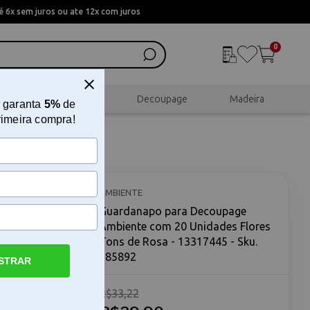
 6x sem juros ou ate 12x com juros
0
al
Scrapbook
Decoupage
Madeira
 garanta
5%
de
rimeira compra!
biente
Rosa -
AMBIENTE
Guardanapo para Decoupage
Ambiente com 20 Unidades Flores
Tons de Rosa - 13317445 - Sku.
185892
STRAR
R$33,22
m 20