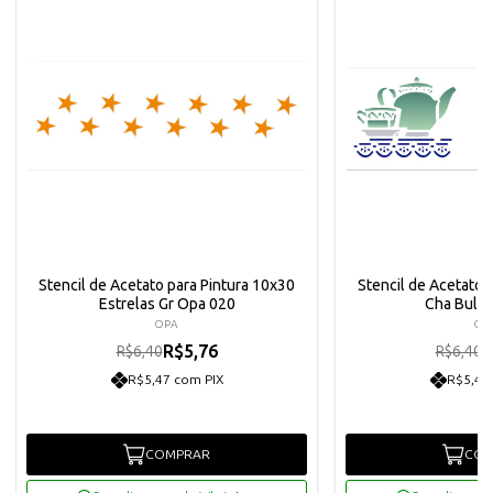
Stencil de Acetato para Pintura 10x30
Stencil de Acetato 
Estrelas Gr Opa 020
Cha Bule
OPA
OP
R$5,76
R
R$6,40
R$6,40
R$5,47 com PIX
R$5,47
COMPRAR
COM