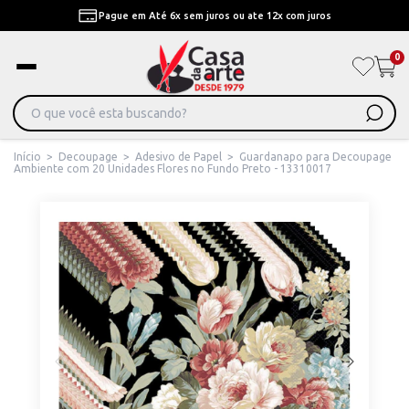
Pague em Até 6x sem juros ou ate 12x com juros
0
Início
>
Decoupage
>
Adesivo de Papel
>
Guardanapo para Decoupage
Ambiente com 20 Unidades Flores no Fundo Preto - 13310017