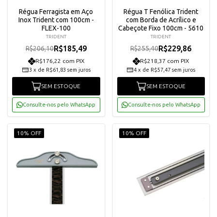
Régua Ferragista em Aço
Régua T Fenólica Trident
Inox Trident com 100cm -
com Borda de Acrílico e
FLEX-100
Cabeçote Fixo 100cm - 5610
TRIDENT
TRIDENT
R$185,49
R$229,86
R$206,10
R$255,40
R$176,22 com PIX
R$218,37 com PIX
3
x
de
R$61,83
sem juros
4
x
de
R$57,47
sem juros
SEM ESTOQUE
SEM ESTOQUE
Consulte-nos pelo WhatsApp
Consulte-nos pelo WhatsApp
10% OFF
10% OFF