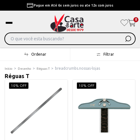
Pague em Até 6x sem juros ou ate 12x com juros
0
Ordenar
Filtrar
>
>
>
breadcrumbs.nossas-lojas
Início
Desenho
Réguas T
Réguas T
10% OFF
10% OFF