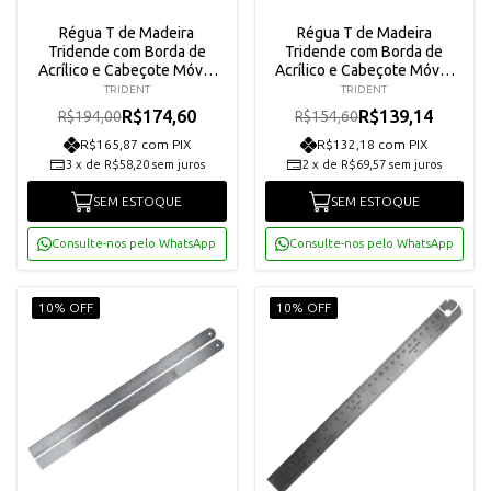
Régua T de Madeira
Régua T de Madeira
Tridende com Borda de
Tridende com Borda de
Acrílico e Cabeçote Móvel
Acrílico e Cabeçote Móvel
80cm - 5408
50cm - 5405
TRIDENT
TRIDENT
R$174,60
R$139,14
R$194,00
R$154,60
R$165,87 com PIX
R$132,18 com PIX
3
x
de
R$58,20
sem juros
2
x
de
R$69,57
sem juros
SEM ESTOQUE
SEM ESTOQUE
Consulte-nos pelo WhatsApp
Consulte-nos pelo WhatsApp
10% OFF
10% OFF