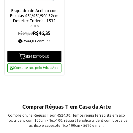
Esquadro de Acrílico com
Escalas 45°/45°/90° 32cm
Desetec Trident - 1532
TRIDENT
R$46,35
R$51,50
R$44,03 com PIX
SEM ESTOQUE
Consulte-nos pelo WhatsApp
Comprar Réguas T em Casa da Arte
Compre online Réguas T por R$24,30. Temos régua ferragista em aço
inox trident com 100cm - flex-100, régua t fenólica trident com borda de
acrílico e cabeçote fixo 100cm - 5610 e mai...