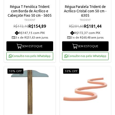
Régua T Fenólica Trident
Régua Paralela Trident de
com Borda de Acrílico e
Acrílico Cristal com 50 cm -
Cabeçote Fixo 50 cm - 5605
6305
TRIDENT
TRIDENT
R$154,89
R$181,44
R$172,10
R$201,60
R$147,15 com PIX
R$172,37 com PIX
3
x
de
R$51,63
sem juros
3
x
de
R$60,48
sem juros
SEM ESTOQUE
SEM ESTOQUE
Consulte-nos pelo WhatsApp
Consulte-nos pelo WhatsApp
10% OFF
10% OFF