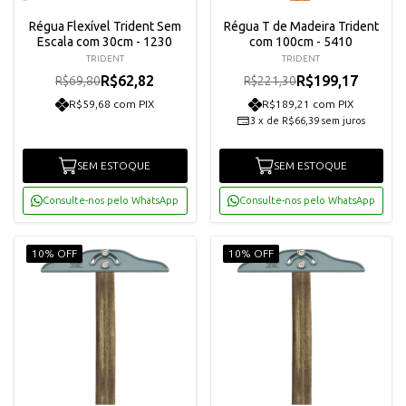
Régua Flexível Trident Sem
Régua T de Madeira Trident
Escala com 30cm - 1230
com 100cm - 5410
TRIDENT
TRIDENT
R$62,82
R$199,17
R$69,80
R$221,30
R$59,68 com PIX
R$189,21 com PIX
3
x
de
R$66,39
sem juros
SEM ESTOQUE
SEM ESTOQUE
Consulte-nos pelo WhatsApp
Consulte-nos pelo WhatsApp
10% OFF
10% OFF