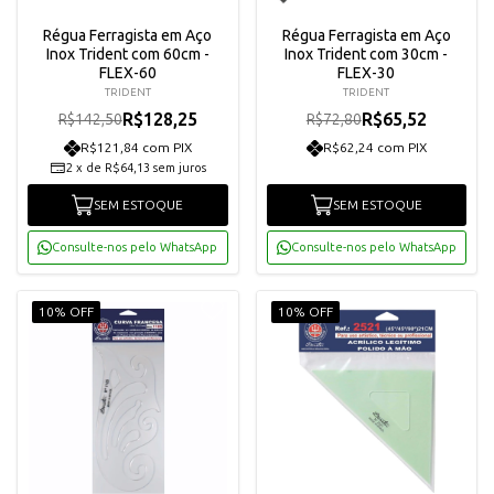
Régua Ferragista em Aço
Régua Ferragista em Aço
Inox Trident com 60cm -
Inox Trident com 30cm -
FLEX-60
FLEX-30
TRIDENT
TRIDENT
R$128,25
R$65,52
R$142,50
R$72,80
R$121,84 com PIX
R$62,24 com PIX
2
x
de
R$64,13
sem juros
SEM ESTOQUE
SEM ESTOQUE
Consulte-nos pelo WhatsApp
Consulte-nos pelo WhatsApp
10% OFF
10% OFF