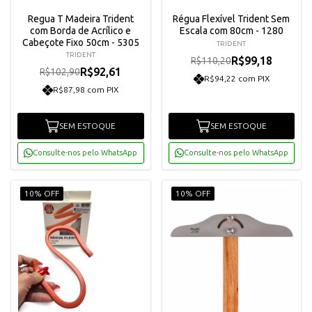
Regua T Madeira Trident
Régua Flexível Trident Sem
com Borda de Acrílico e
Escala com 80cm - 1280
Cabeçote Fixo 50cm - 5305
TRIDENT
TRIDENT
R$99,18
R$110,20
R$92,61
R$102,90
R$94,22 com PIX
R$87,98 com PIX
SEM ESTOQUE
SEM ESTOQUE
Consulte-nos pelo WhatsApp
Consulte-nos pelo WhatsApp
10% OFF
10% OFF