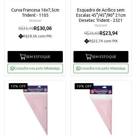
Curva Francesa 16x7,5cm
Esquadro de Acrílico sem
Trident - 1105
Escalas 45°/45°/90° 21cm
Desetec Trident - 2521
TRIDENT
TRIDENT
R$30,06
R$33,40
R$23,94
R$26,60
R$28,56 com PIX
R$22,74 com PIX
SEM ESTOQUE
SEM ESTOQUE
Consulte-nos pelo WhatsApp
Consulte-nos pelo WhatsApp
10% OFF
10% OFF