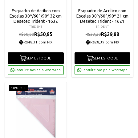
Esquadro de Acrílico com
Esquadro de Acrílico com
Escalas 30º/60º/90º 32 cm
Escalas 30º/60º/90º 21 cm
Desetec Trident - 1632
Desetec Trident - 1621
TRIDENT
TRIDENT
R$50,85
R$29,88
R$56,50
R$33,20
R$48,31 com PIX
R$28,39 com PIX
SEM ESTOQUE
SEM ESTOQUE
Consulte-nos pelo WhatsApp
Consulte-nos pelo WhatsApp
10% OFF