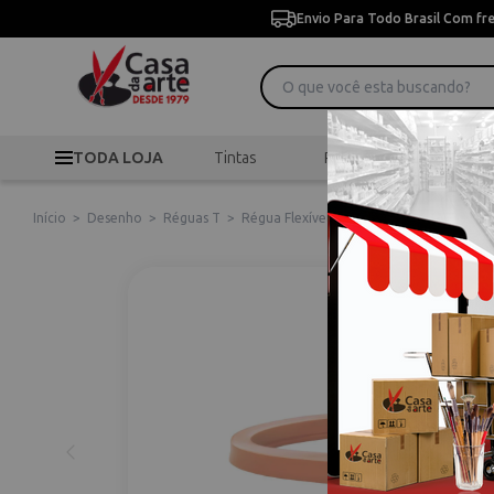
Envio Para Todo Brasil Com fr
TODA LOJA
Tintas
Pincéis
Desen
Início
>
Desenho
>
Réguas T
>
Régua Flexível Trident Sem Escala com 