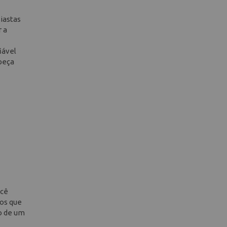
iastas
 a
iável
peça
ocê
cos que
o de um