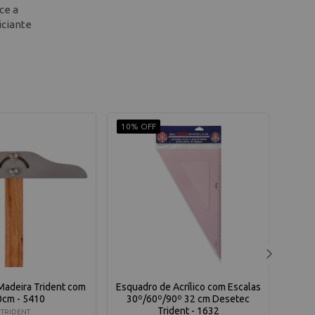
ce a
iciante
10% OFF
10% 
Madeira Trident com
Esquadro de Acrílico com Escalas
Rég
0cm - 5410
30º/60º/90º 32 cm Desetec
Bor
Trident - 1632
TRIDENT