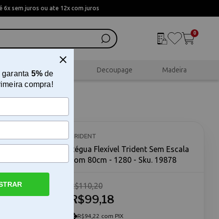
 6x sem juros ou ate 12x com juros
0
al
Scrapbook
Decoupage
Madeira
 garanta
5%
de
rimeira compra!
la com
TRIDENT
Régua Flexível Trident Sem Escala
com 80cm - 1280 - Sku. 19878
STRAR
R$110,20
R$99,18
m - 1280 A
m - 1280 é
r
R$94,22 com PIX