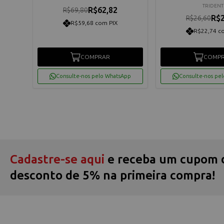
TRIDENT
R$62,82
R$69,80
R$2
R$26,60
R$59,68 com PIX
R$22,74 c
os
COMPRAR
COMP
App
Consulte-nos pelo WhatsApp
Consulte-nos pe
Cadastre-se aqui
e receba um cupom 
desconto de 5% na primeira compra!