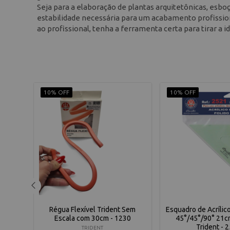
Seja para a elaboração de plantas arquitetônicas, esboç
estabilidade necessária para um acabamento profissiona
ao profissional, tenha a ferramenta certa para tirar a i
10% OFF
10% OFF
Inox
Régua Flexível Trident Sem
Esquadro de Acrílic
X-60
Escala com 30cm - 1230
45°/45°/90° 21c
Trident - 
TRIDENT