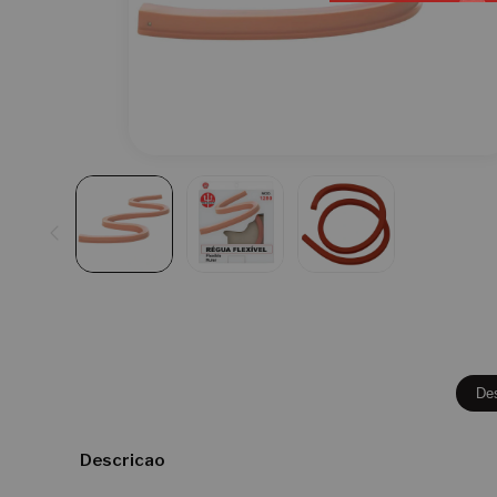
De
Descricao