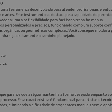
80
 uma ferramenta desenvolvida para atender profissionais e entus
e artes. Este instrumento se destaca pela capacidade de permitir
ador a uma alta flexibilidade para facilitar o trabalho manual.
os personalizados e precisos, funcionando como um suporte conf
mas orgânicas ou geométricas complexas. Você consegue moldar a 
linha siga exatamente o caminho planejado.
 uso.
urva.
o que garante que a régua mantenha a forma desejada enquanto v
rocesso. Essa característica é fundamental para artistas e técni
das, eliminando a dificuldade de traçar arcos manuais sem o apoi