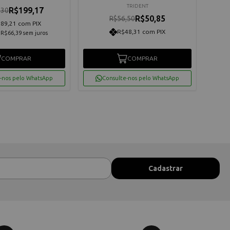
TRIDENT
R$199,17
,30
R$50,85
R$56,50
89,21 com PIX
R$48,31 com PIX
e
R$66,39
sem juros
COMPRAR
COMPRAR
-nos pelo WhatsApp
Consulte-nos pelo WhatsApp