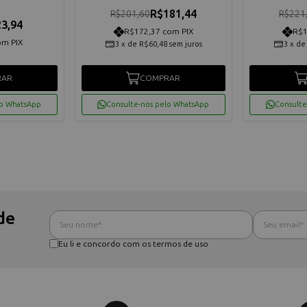
R$181,44
R$201,60
R$221
3,94
R$172,37 com PIX
R$1
om PIX
3
x
de
R$60,48
sem juros
3
x
d
RAR
COMPRAR
lo WhatsApp
Consulte-nos pelo WhatsApp
Consulte
de
Eu li e concordo com os termos de uso