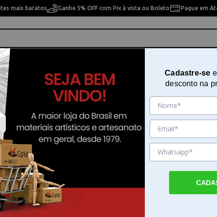
etes mais baratos
Ganhe 5% OFF com Pix à vista ou Boleto
Pague em Até
ho
Cavaletes
Pintura Artística
Pintura Artesan
Cadastre-se
e
desconto na p
80cm - 1280
Régua Flexível Trident Sem Esca
80cm - 1280
Sku. 19878
Detalhes do Produto
CADA
Régua Flexível Trident Sem Escala com 80c
Régua Flexível Trident Sem Escala com 80c
uma ferramenta desenvolvida para atende