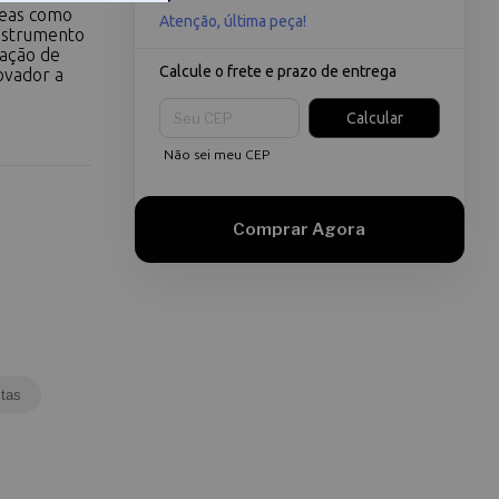
reas como
Atenção, última peça!
instrumento
iação de
Calcule o frete e prazo de entrega
ovador a
Entregas para o CEP:
Calcular
Não sei meu CEP
tas