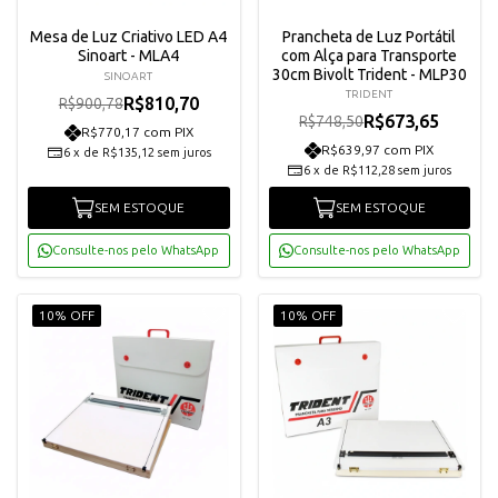
Mesa de Luz Criativo LED A4
Prancheta de Luz Portátil
Sinoart - MLA4
com Alça para Transporte
30cm Bivolt Trident - MLP30
SINOART
TRIDENT
R$810,70
R$900,78
R$673,65
R$748,50
R$770,17 com PIX
R$639,97 com PIX
6
x
de
R$135,12
sem juros
6
x
de
R$112,28
sem juros
SEM ESTOQUE
SEM ESTOQUE
Consulte-nos pelo WhatsApp
Consulte-nos pelo WhatsApp
10% OFF
10% OFF