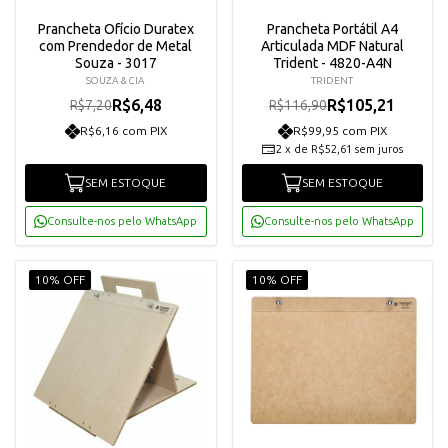
Prancheta Ofício Duratex
Prancheta Portátil A4
com Prendedor de Metal
Articulada MDF Natural
Souza - 3017
Trident - 4820-A4N
SOUZA & CIA
TRIDENT
R$6,48
R$105,21
R$7,20
R$116,90
R$6,16 com PIX
R$99,95 com PIX
2
x
de
R$52,61
sem juros
SEM ESTOQUE
SEM ESTOQUE
Consulte-nos pelo WhatsApp
Consulte-nos pelo WhatsApp
10% OFF
10% OFF