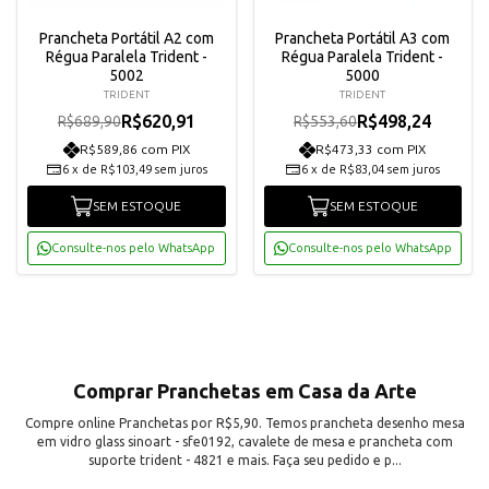
Prancheta Portátil A2 com
Prancheta Portátil A3 com
Régua Paralela Trident -
Régua Paralela Trident -
5002
5000
TRIDENT
TRIDENT
R$620,91
R$498,24
R$689,90
R$553,60
R$589,86 com PIX
R$473,33 com PIX
6
x
de
R$103,49
sem juros
6
x
de
R$83,04
sem juros
SEM ESTOQUE
SEM ESTOQUE
Consulte-nos pelo WhatsApp
Consulte-nos pelo WhatsApp
Comprar Pranchetas em Casa da Arte
Compre online Pranchetas por R$5,90. Temos prancheta desenho mesa
em vidro glass sinoart - sfe0192, cavalete de mesa e prancheta com
suporte trident - 4821 e mais. Faça seu pedido e p...