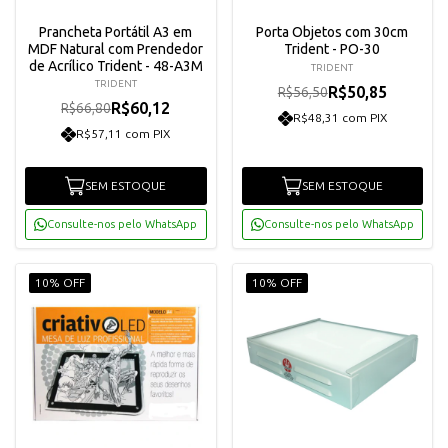
Prancheta Portátil A3 em
Porta Objetos com 30cm
MDF Natural com Prendedor
Trident - PO-30
de Acrílico Trident - 48-A3M
TRIDENT
TRIDENT
R$50,85
R$56,50
R$60,12
R$66,80
R$48,31 com PIX
R$57,11 com PIX
SEM ESTOQUE
SEM ESTOQUE
Consulte-nos pelo WhatsApp
Consulte-nos pelo WhatsApp
10% OFF
10% OFF