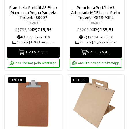
Prancheta Portátil A3 Black
Prancheta Portátil A3
Piano com Régua Paralela
Articulada MDF Lacca Preto
Trident - 5000P
Trident - 4819-A3PL
TRIDENT
TRIDENT
R$715,95
R$185,31
R$795,50
R$205,90
R$680,15 com PIX
R$176,04 com PIX
6
x
de
R$119,33
sem juros
3
x
de
R$61,77
sem juros
SEM ESTOQUE
SEM ESTOQUE
Consulte-nos pelo WhatsApp
Consulte-nos pelo WhatsApp
10% OFF
10% OFF