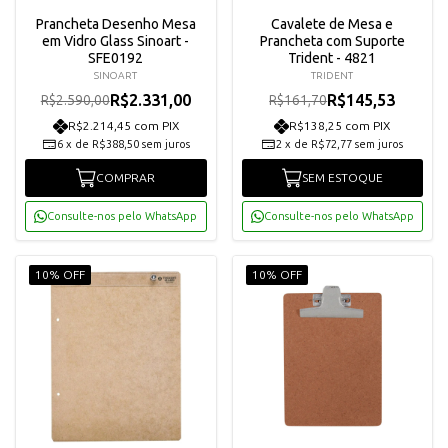
Prancheta Desenho Mesa
Cavalete de Mesa e
em Vidro Glass Sinoart -
Prancheta com Suporte
SFE0192
Trident - 4821
SINOART
TRIDENT
R$2.331,00
R$145,53
R$2.590,00
R$161,70
R$2.214,45 com PIX
R$138,25 com PIX
6
x
de
R$388,50
sem juros
2
x
de
R$72,77
sem juros
COMPRAR
SEM ESTOQUE
Consulte-nos pelo WhatsApp
Consulte-nos pelo WhatsApp
10% OFF
10% OFF