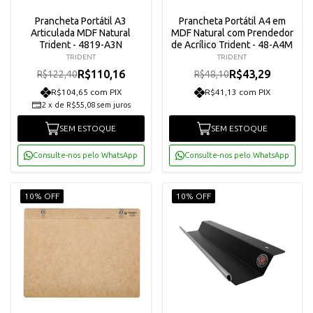
Prancheta Portátil A3
Prancheta Portátil A4 em
Articulada MDF Natural
MDF Natural com Prendedor
Trident - 4819-A3N
de Acrílico Trident - 48-A4M
TRIDENT
TRIDENT
R$110,16
R$43,29
R$122,40
R$48,10
R$104,65 com PIX
R$41,13 com PIX
2
x
de
R$55,08
sem juros
SEM ESTOQUE
SEM ESTOQUE
Consulte-nos pelo WhatsApp
Consulte-nos pelo WhatsApp
10% OFF
10% OFF