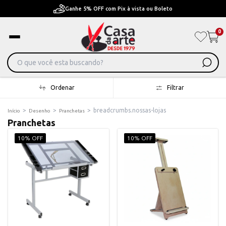
F com Pix à vista ou Boleto
Pague em Até 6x sem j
0
Ordenar
Filtrar
>
>
>
breadcrumbs.nossas-lojas
Início
Desenho
Pranchetas
Pranchetas
10% OFF
10% OFF