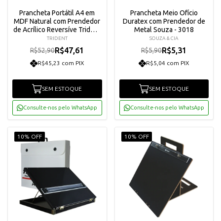
Prancheta Portátil A4 em
Prancheta Meio Ofício
MDF Natural com Prendedor
Duratex com Prendedor de
de Acrílico Reversíve Trident
Metal Souza - 3018
- 48-A4MA
TRIDENT
SOUZA & CIA
R$47,61
R$5,31
R$52,90
R$5,90
R$45,23 com PIX
R$5,04 com PIX
SEM ESTOQUE
SEM ESTOQUE
Consulte-nos pelo WhatsApp
Consulte-nos pelo WhatsApp
10% OFF
10% OFF