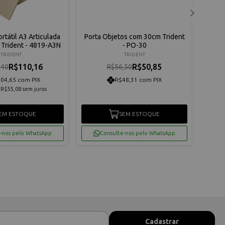
rtátil A3 Articulada
Porta Objetos com 30cm Trident
Pranc
 Trident - 4819-A3N
- PO-30
MDF L
TRIDENT
TRIDENT
R$110,16
R$50,85
,40
R$56,50
04,65 com PIX
R$48,31 com PIX
e
R$55,08
sem juros
EM ESTOQUE
SEM ESTOQUE
-nos pelo WhatsApp
Consulte-nos pelo WhatsApp