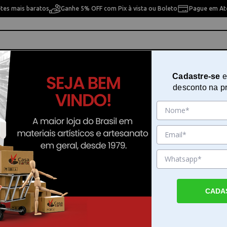
etes mais baratos
Ganhe 5% OFF com Pix à vista ou Boleto
Pague em Até
ho
Cavaletes
Pintura Artística
Pintura Artesan
Cadastre-se
e
desconto na p
ela Trident - 5000
Prancheta Portátil A3 com Régu
Paralela Trident - 5000
Sku. 5331
Detalhes do Produto
CADA
Prancheta Portátil A3 com Régua Paralela T
5000 A Prancheta Portátil A3 com Régua Pa
Trident - 5000 une mobilidade e precisão 