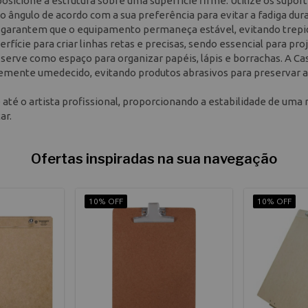
osicione a estrutura sobre uma superfície firme. Utilize os supor
 o ângulo de acordo com a sua preferência para evitar a fadiga dur
s garantem que o equipamento permaneça estável, evitando trepi
fície para criar linhas retas e precisas, sendo essencial para pro
serve como espaço para organizar papéis, lápis e borrachas. A Ca
mente umedecido, evitando produtos abrasivos para preservar a
 até o artista profissional, proporcionando a estabilidade de uma
ar.
Ofertas inspiradas na sua navegação
10% OFF
10% OFF