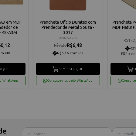
l A3 em MDF
Prancheta Ofício Duratex com
Prancheta Po
ndedor de
Prendedor de Metal Souza -
MDF Natural
 - 48-A3M
3017
SOUZA & CIA
R$122
0,12
R$6,48
R$7,20
R$1
om PIX
R$6,16 com PIX
2
x
d
OQUE
SEM ESTOQUE
S
lo WhatsApp
Consulte-nos pelo WhatsApp
Consulte
de