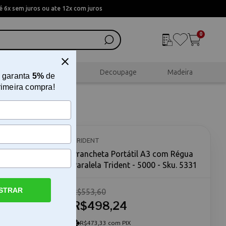
 6x sem juros ou ate 12x com juros
0
al
Scrapbook
Decoupage
Madeira
 garanta
5%
de
rimeira compra!
a
TRIDENT
Prancheta Portátil A3 com Régua
Paralela Trident - 5000 - Sku. 5331
STRAR
R$553,60
R$498,24
rident -
ralela
para quem
R$473,33 com PIX