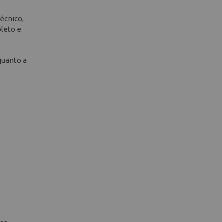
écnico,
pleto e
e
quanto a