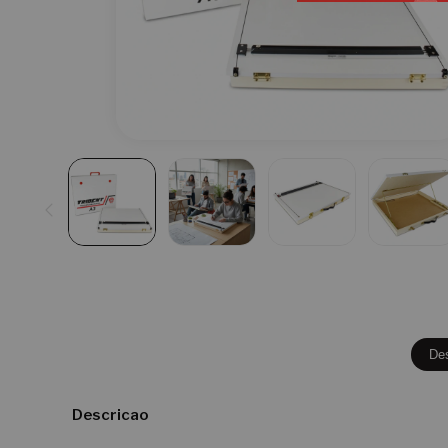
De
Descricao