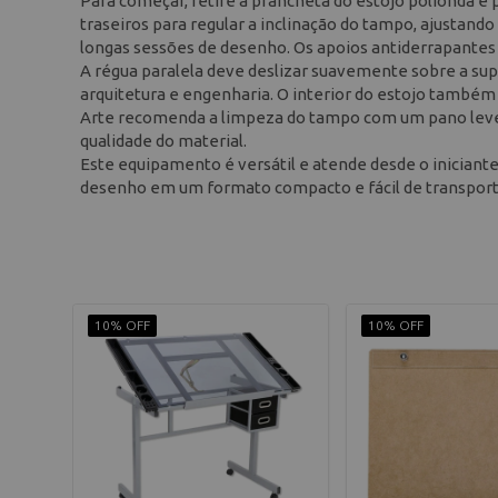
Para começar, retire a prancheta do estojo polionda e p
traseiros para regular a inclinação do tampo, ajustando
longas sessões de desenho. Os apoios antiderrapante
A régua paralela deve deslizar suavemente sobre a super
arquitetura e engenharia. O interior do estojo também 
Arte recomenda a limpeza do tampo com um pano leve
qualidade do material.
Este equipamento é versátil e atende desde o iniciante
desenho em um formato compacto e fácil de transport
10% OFF
10% OFF