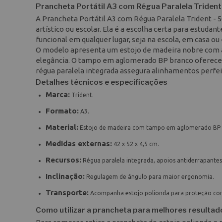
Prancheta Portátil A3 com Régua Paralela Trident
A Prancheta Portátil A3 com Régua Paralela Trident - 
artístico ou escolar. Ela é a escolha certa para estud
funcional em qualquer lugar, seja na escola, em casa o
O modelo apresenta um estojo de madeira nobre com a
elegância. O tampo em aglomerado BP branco oferece a 
régua paralela integrada assegura alinhamentos perfei
Detalhes técnicos e especificações
Marca:
Trident.
Formato:
A3.
Material:
Estojo de madeira com tampo em aglomerado BP 
Medidas externas:
42 x 52 x 4,5 cm.
Recursos:
Régua paralela integrada, apoios antiderrapantes 
Inclinação:
Regulagem de ângulo para maior ergonomia.
Transporte:
Acompanha estojo polionda para proteção cont
Como utilizar a prancheta para melhores resultad