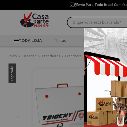
Envio Para Todo Brasil Com fr
TODA LOJA
Tintas
Pincéis
Desen
Início
>
Desenho
>
Pranchetas
>
Prancheta Portátil A3 com Régua Paral
Esgotado