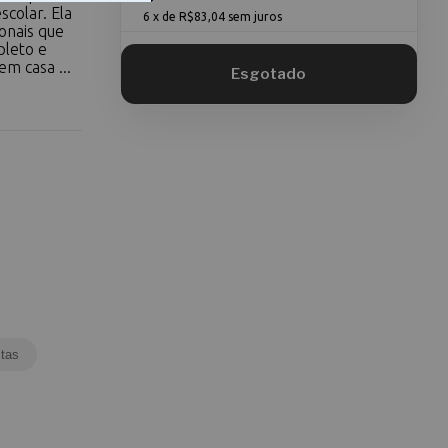
scolar. Ela
6
x de
R$83,04
sem juros
onais que
leto e
em casa ...
tas