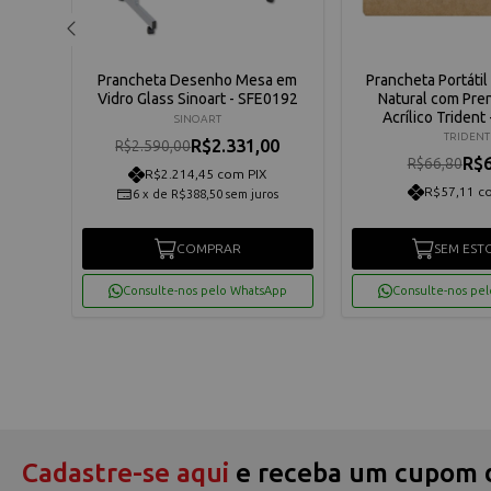
D A4
Prancheta Desenho Mesa em
Prancheta Portáti
Vidro Glass Sinoart - SFE0192
Natural com Pre
Acrílico Trident
SINOART
TRIDENT
R$2.331,00
R$2.590,00
R$6
R$66,80
R$2.214,45 com PIX
R$57,11 c
os
6
x
de
R$388,50
sem juros
COMPRAR
SEM EST
App
Consulte-nos pelo WhatsApp
Consulte-nos pe
Cadastre-se aqui
e receba um cupom 