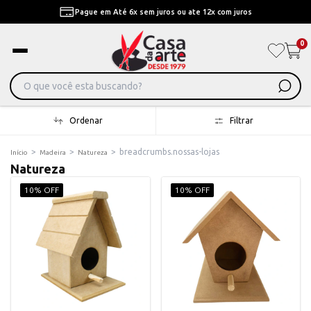
Pague em Até 6x sem juros ou ate 12x com juros
0
Ordenar
Filtrar
>
>
>
breadcrumbs.nossas-lojas
Início
Madeira
Natureza
Natureza
10% OFF
10% OFF