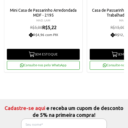
Mini Casa de Passarinho Arredondada
Casa de Passarinho
MDF - 2195
Trabalhado
MAD. LAM
MAD. 
R$5,22
R
R$5,80
R$15,00
R$4,96 com PIX
R$12,83
SEM ESTOQUE
SEM E
Consulte-nos pelo WhatsApp
Consulte-nos 
Cadastre-se aqui
e receba um cupom de desconto
de 5% na primeira compra!