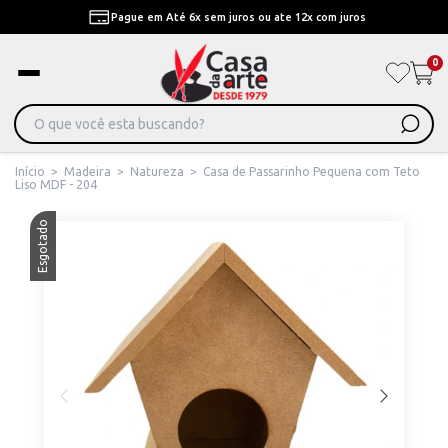
Pague em Até 6x sem juros ou ate 12x com juros
0
Início
>
Madeira
>
Natureza
>
Casa de Passarinho Pequena com Teto
Liso MDF - 204
Esgotado