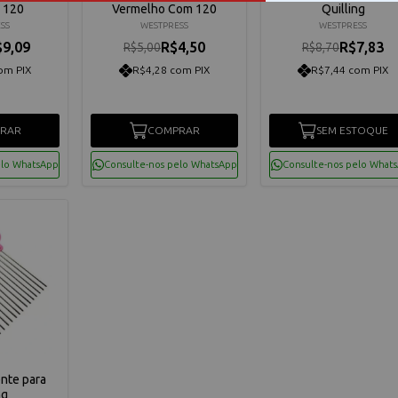
 120
Vermelho Com 120
Quilling
SS
WESTPRESS
WESTPRESS
$9,09
R$4,50
R$7,83
R$5,00
R$8,70
om PIX
R$4,28 com PIX
R$7,44 com PIX
RAR
COMPRAR
SEM ESTOQUE
elo WhatsApp
Consulte-nos pelo WhatsApp
Consulte-nos pelo What
nte para
ng