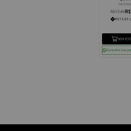
WESTPRE
R$
R$17,60
R$15,05 
SEM ES
Consulte-nos p