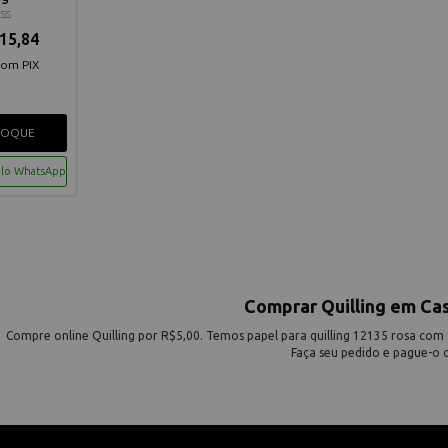
SS
15,84
com PIX
TOQUE
elo WhatsApp
Comprar Quilling em Ca
Compre online Quilling por R$5,00. Temos papel para quilling 12135 rosa com 
Faça seu pedido e pague-o o