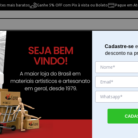
etes mais baratos
Ganhe 5% OFF com Pix à vista ou Boleto
Pague em Até
ho
Cavaletes
Pintura Artística
Pintura Artesan
Cadastre-se
e
desconto na p
>
breadcrumbs.nossas-lojas
Quilling
10% OFF
10% OFF
CADA
ling 12135
Papel Para Quilling 12124
Ferramenta 3900 P/