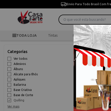
Envio Para Todo Brasil Com fr
TODA LOJA
Tintas
Pincéis
Desen
>
>
Início
Scrapbook
Categorias
Quilling
Ver todos
Adesivos
10% OFF
Álbuns
Alicate para Ilhós
Apliques
Bailarina
Base Criativa
Base de Corte
Quilling
Ver mais
Papel Para Quil