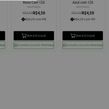
Roxo Com 120
Azul com 120
WESTPRESS
WESTPRESS
R$4,50
R$4,50
R$5,00
R$5,00
R$4,28 com PIX
R$4,28 com PIX
SEM ESTOQUE
SEM ESTOQUE
sApp
Consulte-nos pelo WhatsApp
Consulte-nos pelo WhatsApp