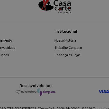
Institucional
gamento
Nossa História
rivacidade
Trabalhe Conosco
luções
Conheça as Lojas
Desenvolvido por
 MATERIAIS ARTISTICOS LTDA — CNPJ: 51604544000101 © 2026. Todos os dir