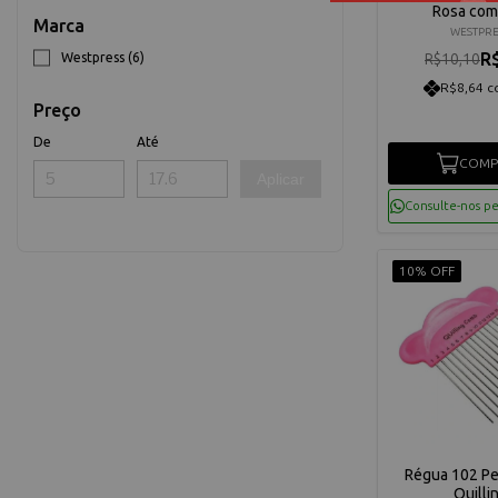
Rosa com
Marca
WESTPRE
R
Westpress (6)
R$10,10
R$8,64 c
Preço
De
Até
COMP
Aplicar
Consulte-nos p
10% OFF
Régua 102 Pe
Quilli