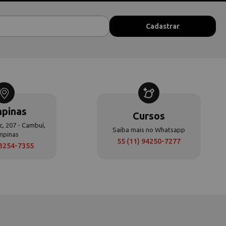
pinas
Cursos
c, 207 - Cambuí,
Saiba mais no Whatsapp
mpinas
55 (11) 94250-7277
 3254-7355