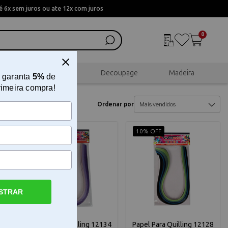
 6x sem juros ou ate 12x com juros
0
al
Scrapbook
Decoupage
Madeira
 garanta
5%
de
rimeira compra!
Ordenar por
10% OFF
10% OFF
STRAR
Papel Para Quilling 12134
Papel Para Quilling 12128