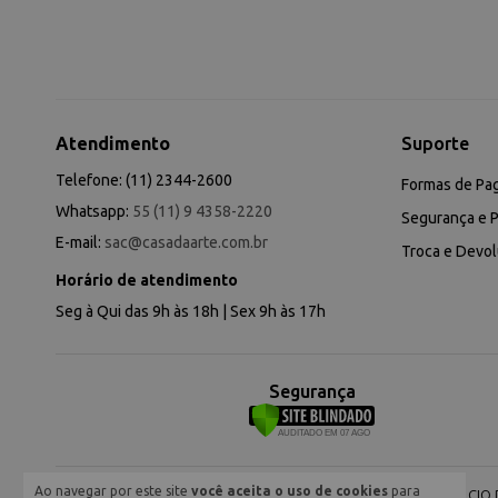
Atendimento
Suporte
Telefone: (11) 2344-2600
Formas de Pa
Whatsapp:
55 (11) 9 4358-2220
Segurança e P
E-mail:
sac@casadaarte.com.br
Troca e Devo
Horário de atendimento
Seg à Qui das 9h às 18h | Sex 9h às 17h
Segurança
Ao navegar por este site
você aceita o uso de cookies
para
NEVA COMERCIO DE