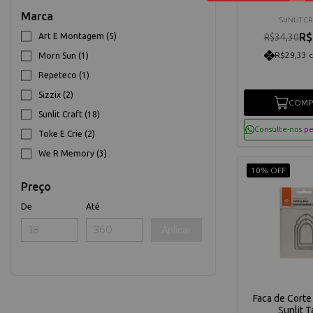
Marca
SUNLIT C
R$
Art E Montagem (5)
R$34,30
R$29,33 
Morn Sun (1)
Repeteco (1)
Sizzix (2)
COMP
Sunlit Craft (18)
Consulte-nos p
Toke E Crie (2)
We R Memory (3)
10% OFF
Preço
De
Até
Aplicar
Faca de Corte
Sunlit T