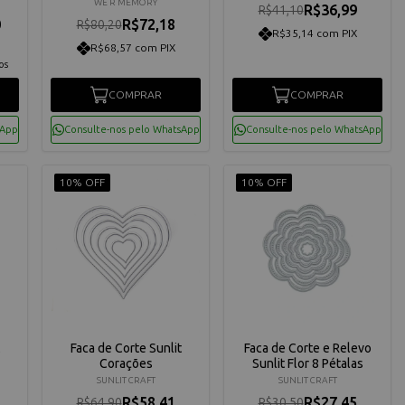
Keepers 21721
WE R MEMORY
R$36,99
R$41,10
0
R$72,18
R$80,20
R$35,14 com PIX
R$68,57 com PIX
os
COMPRAR
COMPRAR
sApp
Consulte-nos pelo WhatsApp
Consulte-nos pelo WhatsApp
10% OFF
10% OFF
Faca de Corte Sunlit
Faca de Corte e Relevo
Corações
Sunlit Flor 8 Pétalas
SUNLIT CRAFT
SUNLIT CRAFT
R$58,41
R$27,45
R$64,90
R$30,50