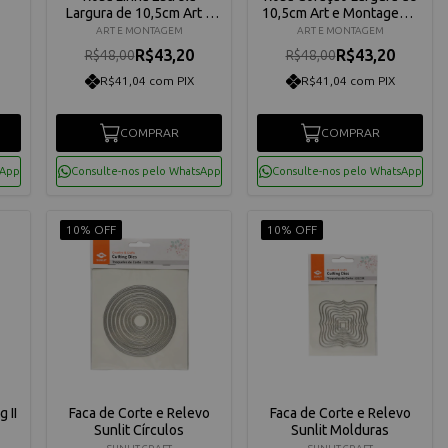
Largura de 10,5cm Art e
10,5cm Art e Montagem -
Montagem - TEX003
TEX002
ART E MONTAGEM
ART E MONTAGEM
R$43,20
R$43,20
R$48,00
R$48,00
R$41,04 com PIX
R$41,04 com PIX
COMPRAR
COMPRAR
sApp
Consulte-nos pelo WhatsApp
Consulte-nos pelo WhatsApp
10% OFF
10% OFF
 II
Faca de Corte e Relevo
Faca de Corte e Relevo
Sunlit Círculos
Sunlit Molduras