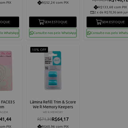
com PIX
R$52,24 com PIX
R$133,68 com PIX
2
x
de
R$70,36
sem jur
TOQUE
SEM ESTOQUE
SEM ESTOQUE
elo WhatsApp
Consulte-nos pelo WhatsApp
Consulte-nos pelo What
10% OFF
e FAC035
Lâmina Refill Trim & Score
mm
We R Memory Keepers
TAGEM
WE R MEMORY
41,44
R$64,17
R$71,30
com PIX
R$60,96 com PIX