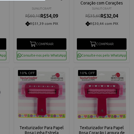
Coração com Corações
SUNLIT CRAFT
SUNLIT CRAFT
R$54,09
R$32,04
R$60,10
R$35,60
R$51,39 com PIX
R$30,44 com PIX
COMPRAR
COMPRAR
sApp
Consulte-nos pelo WhatsApp
Consulte-nos pelo WhatsApp
10% OFF
10% OFF
Texturizador Para Papel
Texturizador Para Papel
Rosa Linha Estrela
Rosa Coração Largura de