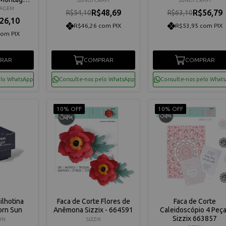
SUNLIT CRAFT
SUNLIT CRAFT
54
TAGEM
R$48,69
R$56,79
R$54,10
R$63,10
26,10
R$46,26 com PIX
R$53,95 com PIX
com PIX
RAR
COMPRAR
COMPRAR
elo WhatsApp
Consulte-nos pelo WhatsApp
Consulte-nos pelo What
10% OFF
10% OFF
ilhotina
Faca de Corte Flores de
Faca de Corte
orn Sun
Anêmona Sizzix - 664591
Caleidoscópio 4 Peç
Sizzix 663857
UN
SIZZIX