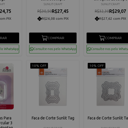
RAFT
SUNLIT CRAFT
SUNLIT CRAFT
24,75
R$27,45
R$29,07
R$30,50
R$32,30
com PIX
R$26,08 com PIX
R$27,62 com PIX
RAR
COMPRAR
COMPRAR
elo WhatsApp
Consulte-nos pelo WhatsApp
Consulte-nos pelo What
10% OFF
10% OFF
as Para
Faca de Corte Sunlit Tag
Faca de Corte Sunlit Tag
cular 3
e Montagem