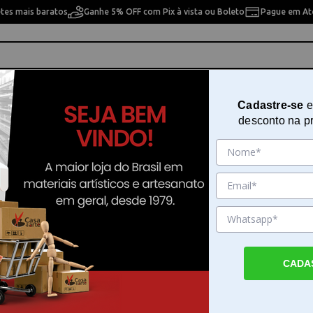
etes mais baratos
Ganhe 5% OFF com Pix à vista ou Boleto
Pague em Até
ho
Cavaletes
Pintura Artística
Pintura Artesan
Cadastre-se
e
desconto na p
>
breadcrumbs.nossas-lojas
Lâminas de Corte
Corte
10% OFF
10% OFF
CADA
unlit Flor
Faca de Corte Sunlit
Faca de Corte e Rele