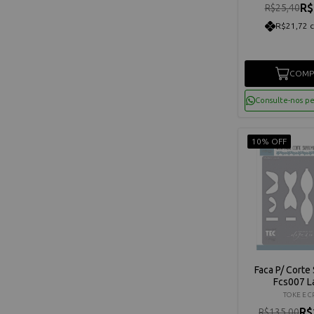
R$
R$25,40
R$21,72 
COMP
Consulte-nos p
10% OFF
Faca P/ Cort
Fcs007 L
TOKE E C
R$
R$135,00