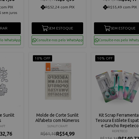
com PIX
R$52,24 com PIX
R$55,49 com PIX
5
sem juros
RAR
SEM ESTOQUE
SEM ESTOQUE
elo WhatsApp
Consulte-nos pelo WhatsApp
Consulte-nos pelo What
10% OFF
10% OFF
e Sunlit
Molde de Corte Sunlit
Kit Scrap Ferramenta
s
Alfabeto com Números
Tesoura Estilete Espat
e Gancho Repeteco
RAFT
SUNLIT CRAFT
195584
REPETECO
32,76
R$54,99
R$61,10
R$140,7
R$156,36