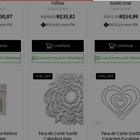
Folhas
Sunlit Oval
RAFT
SUNLIT CRAFT
SUNLIT CRAFT
30,87
R$35,82
R$54,99
R$39,80
R$61,10
com PIX
R$34,03 com PIX
R$52,24 com PIX
RAR
COMPRAR
COMPRAR
elo WhatsApp
Consulte-nos pelo WhatsApp
Consulte-nos pelo What
10% OFF
10% OFF
 e Relevo
Faca de Corte Sunlit
Faca de Corte Sunlit
ags
Caleidoscópio
Corações Escalope