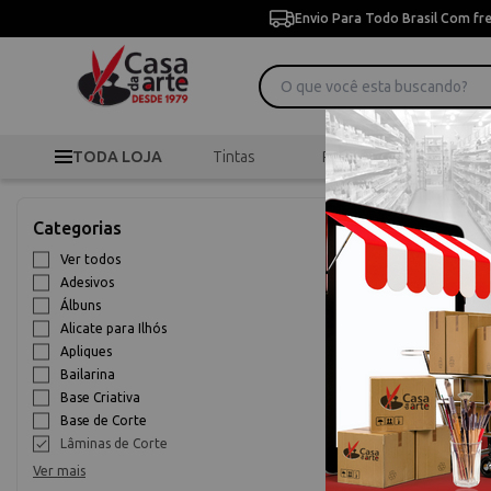
Envio Para Todo Brasil Com fr
TODA LOJA
Tintas
Pincéis
Desen
>
>
Início
Scrapbook
Categorias
Lâminas de 
Ver todos
Adesivos
10% OFF
Álbuns
Alicate para Ilhós
Apliques
Bailarina
Base Criativa
Base de Corte
Lâminas de Corte
Ver mais
Faca de Corte S