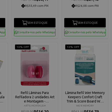
R$55,49 com PIX
R$26,08 com PIX
SEM ESTOQUE
SEM ESTOQUE
sApp
Consulte-nos pelo WhatsApp
Consulte-nos pelo WhatsApp
10% OFF
10% OFF
s
Refil Lâminas Para
Lâmina Refil Wer Memory
ula
Refiladora 2 unidades Art
Keepers Confort Craft
e Montagem -
Trim & Score Board Wer
FES057/058
Memory Keepers 660558
ART E MONTAGEM
WE R MEMORY
2
R$16,20
R$56,79
R$18,00
R$63,10