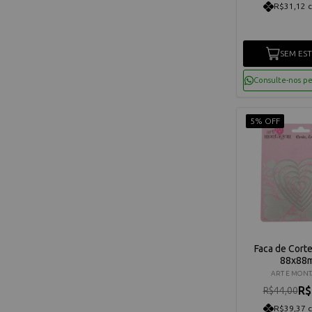
R$31,12 
SEM ES
Consulte-nos p
5% OFF
Faca de Cort
88x88
ART E MON
R$
R$44,00
R$39,37 