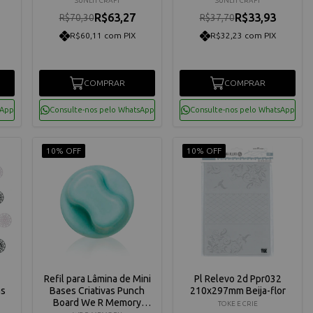
SUNLIT CRAFT
SUNLIT CRAFT
R$63,27
R$33,93
R$70,30
R$37,70
R$60,11 com PIX
R$32,23 com PIX
COMPRAR
COMPRAR
sApp
Consulte-nos pelo WhatsApp
Consulte-nos pelo WhatsApp
10% OFF
10% OFF
Refil para Lâmina de Mini
Pl Relevo 2d Ppr032
as
Bases Criativas Punch
210x297mm Beija-flor
Board We R Memory
TOKE E CRIE