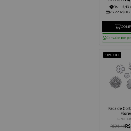
R$115,43 
2
x
de
R$60,7
COMP
Consulte-nos p
10% OFF
Faca de Cort
Flore
SUNLIT C
R$
R$36,40