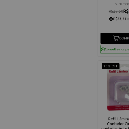
SUNLIT C
R$
R$27,50
R$23,51 
COMP
Consulte-nos p
10% OFF
Refil Lâmin
Contador Cir
unidades Art 