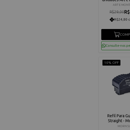
- FES0
ART E MON
R$
R$29,00
R$24,80 
COMP
Consulte-nos p
10% OFF
Refil Para Gu
Straight - M
MORN S