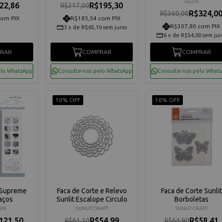
SIZZIX
22,86
R$195,30
R$217,00
R$324,0
R$360,00
com PIX
R$185,54 com PIX
R$307,80 com PIX
3
x
de
R$65,10
sem juros
6
x
de
R$54,00
sem jur
RAR
COMPRAR
COMPRAR
elo WhatsApp
Consulte-nos pelo WhatsApp
Consulte-nos pelo What
10% OFF
10% OFF
e Supreme
Faca de Corte e Relevo
Faca de Corte Sunlit
aços
Sunlit Escalope Circulo
Borboletas
RIE
SUNLIT CRAFT
SUNLIT CRAFT
121,50
R$54,99
R$58,41
R$61,10
R$64,90