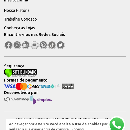
Institucional
Nossa História
Trabalhe Conosco
Conheça as Lojas
Encontre-nos nas Redes Sociais
Segurança
Formas de pagamento
Desenvolvido por
NEVA COMERCIO DE MATERIAIS ARTISTICOS LTDA — CNPJ:
Ao navegar por este site
você aceita o uso de cookies
para
51604544000101 © 2026. Todos os direitos reservados.
agilizar a sua experiência de compra.
Entendi