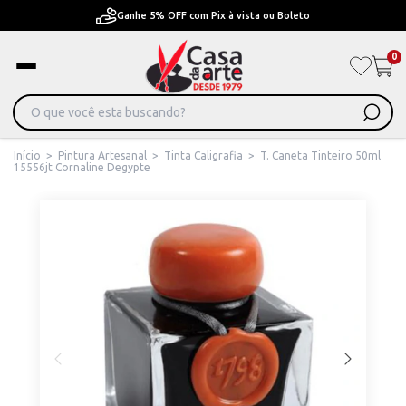
Boleto
Pague em Até 6x sem juros ou ate 12x com 
0
Início
>
Pintura Artesanal
>
Tinta Caligrafia
>
T. Caneta Tinteiro 50ml
15556jt Cornaline Degypte