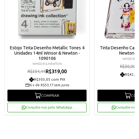
Estojo Tinta Desenho Metallic Tones 4
Tinta Desenho Carm
Unidades 14ml Winsor & Newton -
Newton -
1090106
WINSOR &
WINSOR & NEWTON
R
R$50,00
R$319,00
R$354,44
R$42,75
R$303,05 com PIX
6
x
de
R$53,17
sem juros
COMPRAR
COM
Consulte-nos pelo WhatsApp
Consulte-nos 