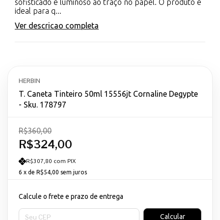
sofisticado e luminoso ao traço no papel. O produto é
ideal para q...
Ver descricao completa
HERBIN
T. Caneta Tinteiro 50ml 15556jt Cornaline Degypte
- Sku. 178797
R$360,00
R$324,00
R$307,80 com PIX
6
x de
R$54,00
sem juros
Calcule o frete e prazo de entrega
Entregas para o CEP:
Calcular