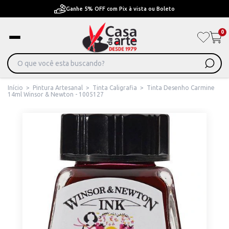
x à vista ou Boleto
Pague em Até 6x sem juros ou 
0
Início
>
Pintura Artesanal
>
Tinta Caligrafia
>
Tinta Desenho Carmine
14ml Winsor & Newton - 1005127