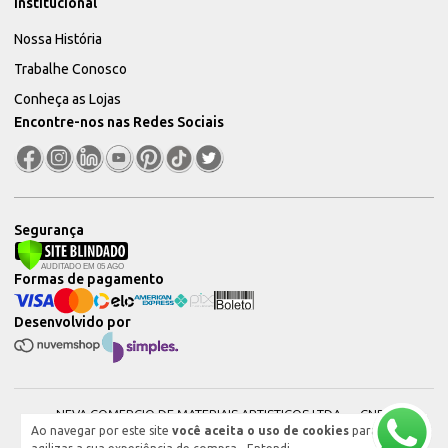
Institucional
Nossa História
Trabalhe Conosco
Conheça as Lojas
Encontre-nos nas Redes Sociais
Segurança
Formas de pagamento
Desenvolvido por
NEVA COMERCIO DE MATERIAIS ARTISTICOS LTDA — CNPJ:
Ao navegar por este site
você aceita o uso de cookies
para
51604544000101 © 2026. Todos os direitos reservados.