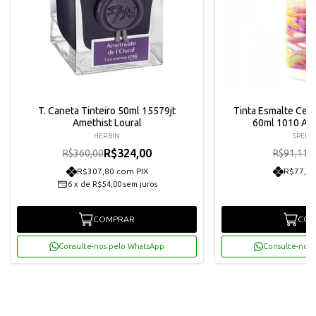
T. Caneta Tinteiro 50ml 15579jt
Tinta Esmalte Cer
Amethist Loural
60ml 1010 Aq
HERBIN
SPEED
R$324,00
R
R$360,00
R$91,11
R$307,80 com PIX
R$77,90
6
x
de
R$54,00
sem juros
COMPRAR
COM
Consulte-nos pelo WhatsApp
Consulte-nos 