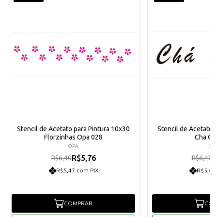
Stencil de Acetato para Pintura 10x30
Stencil de Acetato 
Florzinhas Opa 028
Cha Op
OPA
OP
R$5,76
R
R$6,40
R$6,40
R$5,47 com PIX
R$5,47
COMPRAR
COM