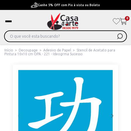
Boleto
Pague em Até 6x sem juros ou ate 12x com 
0
Início
>
Decoupage
>
Adesivo de Papel
>
Stencil de Acetato para
Pintura 10x10 cm OPA - 221 - Ideogrma Sucesso