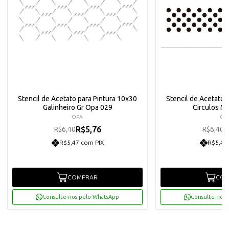
Stencil de Acetato para Pintura 10x30
Stencil de Acetato 
Galinheiro Gr Opa 029
Circulos M
OPA
OP
R$5,76
R
R$6,40
R$6,40
R$5,47 com PIX
R$5,47
COMPRAR
COM
Consulte-nos pelo WhatsApp
Consulte-nos 