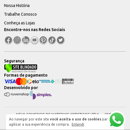
Nossa História
Trabalhe Conosco
Conheça as Lojas
Encontre-nos nas Redes Sociais
Segurança
Formas de pagamento
Desenvolvido por
NEVA COMERCIO DE MATERIAIS ARTISTICOS LTDA — CNPJ:
Ao navegar por este site
você aceita o uso de cookies
para
51604544000101 © 2026. Todos os direitos reservados.
agilizar a sua experiência de compra.
Entendi