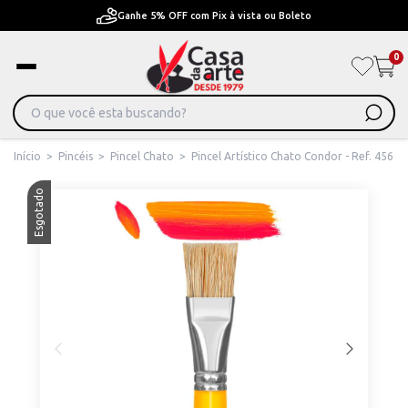
Boleto
Pague em Até 6x sem juros ou ate 12x com 
0
Início
>
Pincéis
>
Pincel Chato
>
Pincel Artístico Chato Condor - Ref. 456
Esgotado