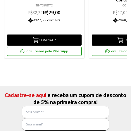
TINTORETTO
CON
R$29,00
R
R$32,22
R$47,00
R$27,55 com PIX
R$40,19
COMPRAR
COM
Consulte-nos pelo WhatsApp
Consulte-nos 
Cadastre-se aqui
e receba um cupom de desconto
de 5% na primeira compra!