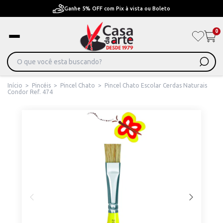
F com Pix à vista ou Boleto
Pague em Até 6x sem j
0
Início
>
Pincéis
>
Pincel Chato
>
Pincel Chato Escolar Cerdas Naturais
Condor Ref. 474