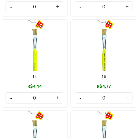
-
+
-
+
14
16
R$4,14
R$4,77
-
+
-
+