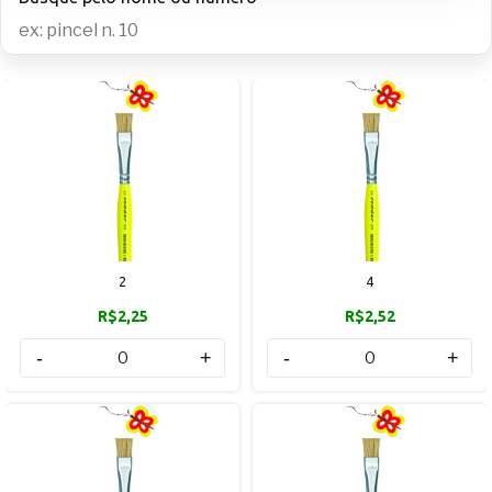
2
4
R$2,25
R$2,52
-
+
-
+