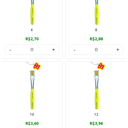
6
8
R$2,70
R$2,88
-
+
-
+
10
12
R$3,60
R$3,96