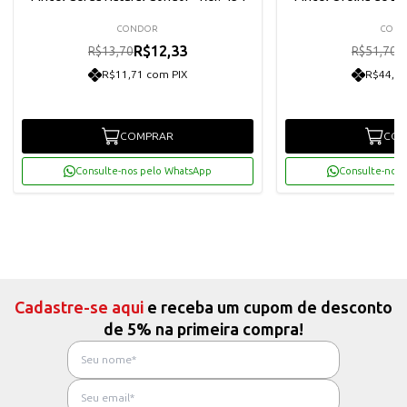
CONDOR
CON
R$12,33
R
R$13,70
R$51,70
R$11,71 com PIX
R$44,20
COMPRAR
COM
Consulte-nos pelo WhatsApp
Consulte-nos 
Cadastre-se aqui
e receba um cupom de desconto
de 5% na primeira compra!