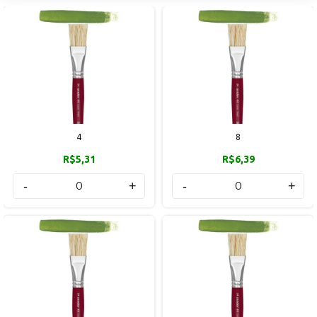
4
8
R$5,31
R$6,39
-
+
-
+