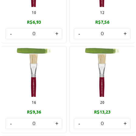
10
12
R$6,93
R$7,56
-
+
-
+
16
20
R$9,36
R$13,23
-
+
-
+