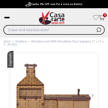
Ganhe 5% OFF com Pix à vista ou Boleto
0
Início
>
Madeira
>
Miniatura em MDF Woodplan Churrasqueira 11 x 13 x
3 - M1002
Esgotado