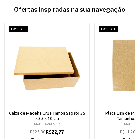
Ofertas inspiradas na sua navegação
10% OFF
10% OFF
Caixa de Madeira Crua Tampa Sapato 35
Placa Lisa de Mad
x 35 x 10 cm
Tamanho: 3
MAD. CARMINDO
MAD. CA
R$22,77
R
R$25,30
R$11,20