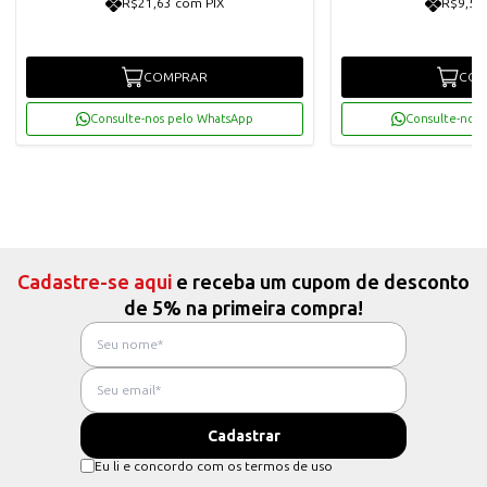
R$21,63 com PIX
R$9,58
COMPRAR
COM
Consulte-nos pelo WhatsApp
Consulte-nos 
Cadastre-se aqui
e receba um cupom de desconto
de 5% na primeira compra!
Eu li e concordo com os termos de uso