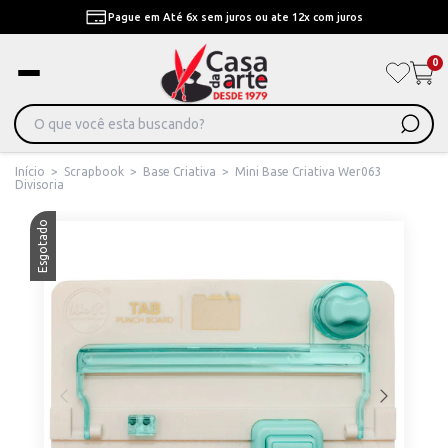
Pague em Até 6x sem juros ou ate 12x com juros
0
Início
>
Scrapbook
>
Base Criativa
>
Mini Base Criativa Wer063
Divisoria
Esgotado