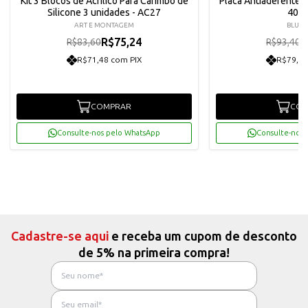
Kit 3 Blocos de Acrílico Para Carimbo de
Placa Antiaderente 2
Silicone 3 unidades - AC27
408
ART E MONTAGEM
BLUE 
R$75,24
R
R$83,60
R$93,40
R$71,48 com PIX
R$79,86
COMPRAR
COM
Consulte-nos pelo WhatsApp
Consulte-nos 
Cadastre-se aqui
e receba um cupom de desconto
de 5% na primeira compra!