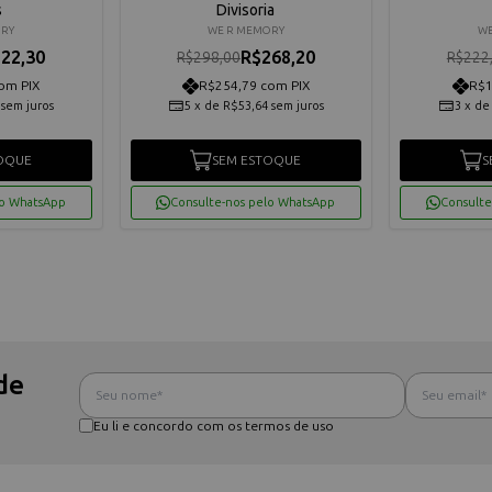
s
Divisoria
ORY
WE R MEMORY
WE
22,30
R$268,20
R$298,00
R$222
om PIX
R$254,79 com PIX
R$1
sem juros
5
x
de
R$53,64
sem juros
3
x
d
OQUE
SEM ESTOQUE
S
lo WhatsApp
Consulte-nos pelo WhatsApp
Consulte
de
Eu li e concordo com os termos de uso