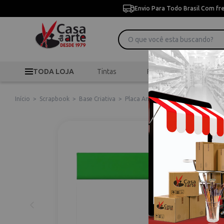
Envio Para Todo Brasil Com fr
TODA LOJA
Tintas
Pincéis
Desen
Início
>
Scrapbook
>
Base Criativa
>
Placa Antiaderente 25x40cm Blue S