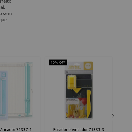
rfeito
al.
ão sem
 que
10% OFF
10% 
 Vincador 71337-1
Furador e Vincador 71333-3
Fol