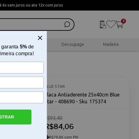
 6x sem juros ou ate 12x com juros
0
al
Scrapbook
Decoupage
Madeira
 garanta
5%
de
rimeira compra!
 Star -
BLUE STAR
Placa Antiaderente 25x40cm Blue
Star - 408690 - Sku. 175374
STRAR
R$93,40
R$84,06
laca
ssório
eficiência
R$79,86 com PIX