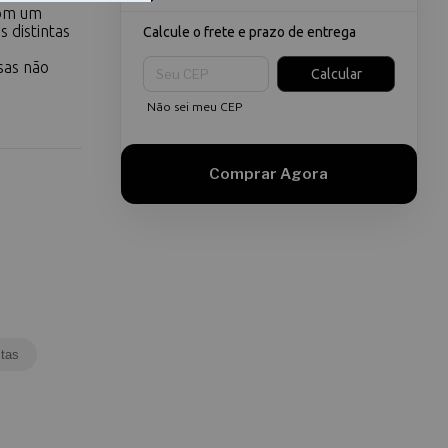
Com um
s distintas
Calcule o frete e prazo de entrega
Entregas para o CEP:
sas não
Calcular
Não sei meu CEP
tas