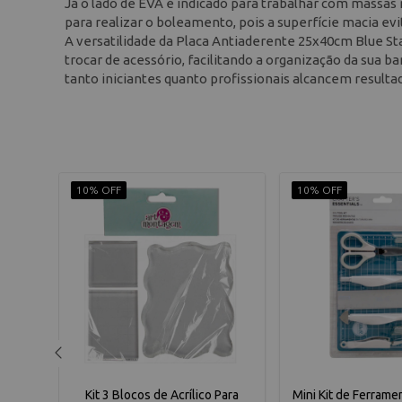
Já o lado de EVA é indicado para trabalhar com massas 
para realizar o boleamento, pois a superfície macia ev
A versatilidade da Placa Antiaderente 25x40cm Blue St
trocar de acessório, facilitando a organização da sua b
tanto iniciantes quanto profissionais alcancem resul
10% OFF
10% OFF
 We R
Kit 3 Blocos de Acrílico Para
Mini Kit de Ferram