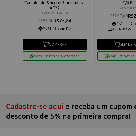
habet
Carimbo de Silicone 3 unidades -
C/6 Pc
AC27
WE R MEM
ART E MONTAGEM
R$2
R$247,00
R$75,24
R$83,60
R$211,19 c
R$71,48 com PIX
4
x
de
R$55,58
os
COMPRAR
SEM EST
App
Consulte-nos pelo WhatsApp
Consulte-nos pe
Cadastre-se aqui
e receba um cupom 
desconto de 5% na primeira compra!