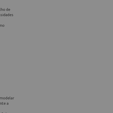
lho de
ssidades
omo
u modelar
ante a