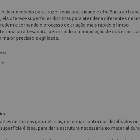
o desenvolvido para trazer mais praticidade e eficiência ao traba
 ela oferece superfícies distintas para atender a diferentes nece
rudem e tornando o processo de criação mais rápido e limpo.
feitaria ou artesanato, permitindo a manipulação de materiais c
maior precisão e agilidade.
r
orte.
nto.
ica
ar cortes de formas geométricas, desenhar contornos detalhados o
superfície é ideal para dar a estrutura necessária ao material dur