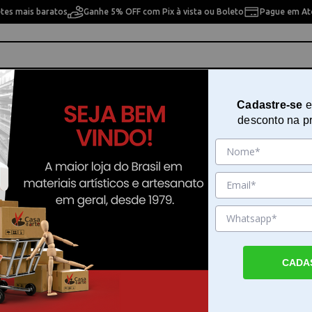
etes mais baratos
Ganhe 5% OFF com Pix à vista ou Boleto
Pague em Até
ho
Cavaletes
Pintura Artística
Pintura Artesan
Cadastre-se
e
desconto na p
tar - 408690
Placa Antiaderente 25x40cm Blue
408690
Sku. 175374
Detalhes do Produto
CADA
Placa Antiaderente 25x40cm Blue Star - A P
Antiaderente 25x40cm Blue Star - é um ace
desenvolvido para trazer mais praticidade e 