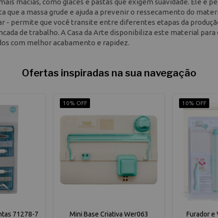
mais macias, como glacês e pastas que exigem suavidade. Ele é pe
ita que a massa grude e ajuda a prevenir o ressecamento do materi
ar - permite que você transite entre diferentes etapas da produç
ancada de trabalho. A Casa da Arte disponibiliza este material para
tados com melhor acabamento e rapidez.
Ofertas inspiradas na sua navegação
10% OFF
10% OFF
entas 71278-7
Mini Base Criativa Wer063
Furador e