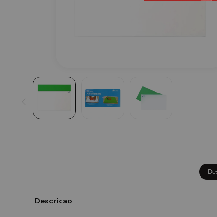
De
Descricao