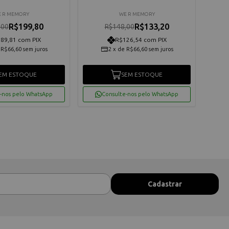
Bro
 R MEMORY
WE R MEMORY
R$199,80
R$133,20
,00
R$148,00
89,81 com PIX
R$126,54 com PIX
e
R$66,60
sem juros
2
x
de
R$66,60
sem juros
EM ESTOQUE
SEM ESTOQUE
-nos pelo WhatsApp
Consulte-nos pelo WhatsApp