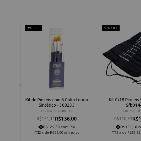
9% OFF
9% OFF
idades
Kit de Pincéis com 6 Cabo Longo
Kit C/18 Pinceis 
5174
Sintético - 300235
Sfb014
LEFRANC & BOURGEOIS
CROMACOL
R$136,00
R$1
R$151,11
R$118,33
R$129,20 com PIX
R$101,18 c
os
2
x
de
R$68,00
sem juros
2
x
de
R$53,25