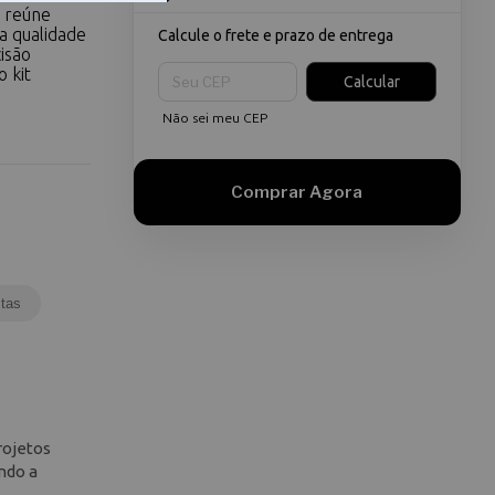
o reúne
a qualidade
Calcule o frete e prazo de entrega
isão
Entregas para o CEP:
 kit
Calcular
Não sei meu CEP
tas
rojetos
ndo a