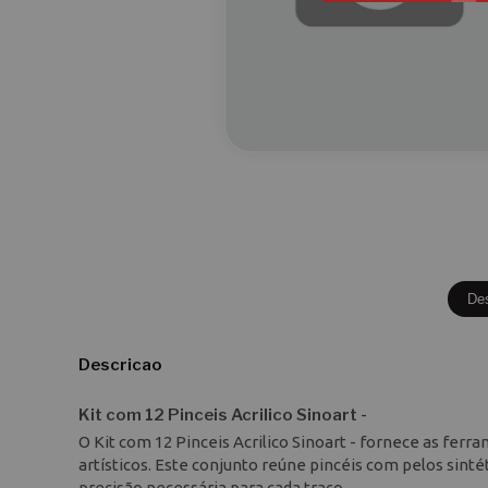
De
Descricao
Kit com 12 Pinceis Acrilico Sinoart -
O Kit com 12 Pinceis Acrilico Sinoart - fornece as fer
artísticos. Este conjunto reúne pincéis com pelos sint
precisão necessária para cada traço.