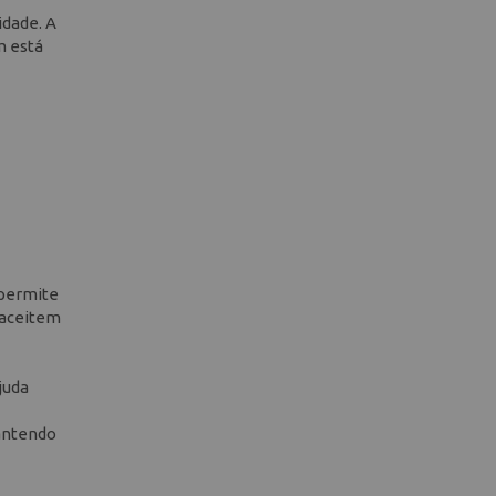
idade. A
m está
 permite
e aceitem
juda
mantendo