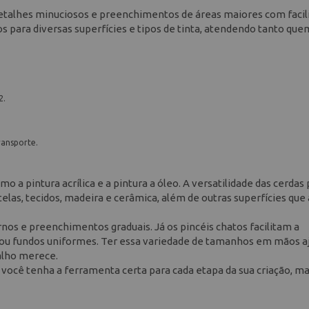
detalhes minuciosos e preenchimentos de áreas maiores com facil
os para diversas superfícies e tipos de tinta, atendendo tanto que
2.
ransporte.
o a pintura acrílica e a pintura a óleo. A versatilidade das cerdas
telas, tecidos, madeira e cerâmica, além de outras superfícies qu
rnos e preenchimentos graduais. Já os pincéis chatos facilitam a
s ou fundos uniformes. Ter essa variedade de tamanhos em mãos a
balho merece.
e você tenha a ferramenta certa para cada etapa da sua criação, 