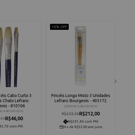
10% OFF
15% 
ncéis Cabo Curto 3
Pincéis Longo Misto 3 Unidades
Kit
s Chato Lefranc
Lefranc Bourgeois - 405172
Colou
eois - 810106
LEFRANC & BOURGEOIS
NC & BOURGEOIS
R$212,00
R$235,56
R$46,00
,11
R$201,40 com PIX
43,70 com PIX
4
x
de
R$53,00
sem juros