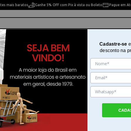
etes mais baratos
Ganhe 5% OFF com Pix à vista ou Boleto
Pague em Até
ho
Cavaletes
Pintura Artística
Pintura Artesan
Cadastre-se
e
desconto na p
art - SFB0196
Kit com 12 Pinceis Acrilico Sinoart
SFB0196
Sku. 113336
Detalhes do Produto
CADA
Kit com 12 Pinceis Acrilico Sinoart - O Kit c
Pinceis Acrilico Sinoart - fornece as ferram
essenciais para quem busca versatilidade e