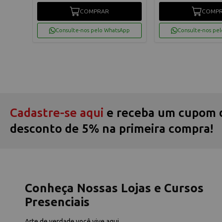
COMPRAR
COMP
App
Consulte-nos pelo WhatsApp
Consulte-nos pe
Cadastre-se aqui
e receba um cupom 
desconto de 5% na primeira compra!
Conheça Nossas Lojas e Cursos
Presenciais
Arte de verdade você vive aqui.