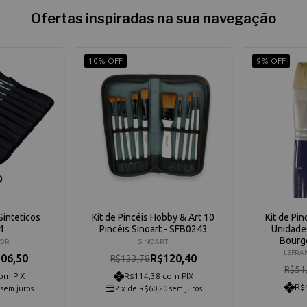
Ofertas inspiradas na sua navegação
10% OFF
9% OFF
Sinteticos
Kit de Pincéis Hobby & Art 10
Kit de Pi
4
Pincéis Sinoart - SFB0243
Unidade
Bourg
OR
SINOART
LEFRA
06,50
R$120,40
R$133,78
R$51
om PIX
R$114,38 com PIX
R$
sem juros
2
x
de
R$60,20
sem juros