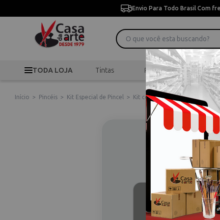
Envio Para Todo Brasil Com fr
TODA LOJA
Tintas
Pincéis
Desen
Início
>
Pincéis
>
Kit Especial de Pincel
>
Kit com 12 Pinceis Acrilico Sino