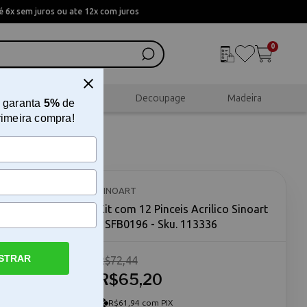
 6x sem juros ou ate 12x com juros
0
al
Scrapbook
Decoupage
Madeira
 garanta
5%
de
rimeira compra!
 -
SINOART
Kit com 12 Pinceis Acrilico Sinoart
- SFB0196 - Sku. 113336
STRAR
R$72,44
R$65,20
om 12
entas
m
R$61,94 com PIX