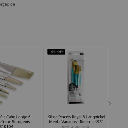
orção de
10% OFF
10% 
céis Cabo Longo 6
Kit de Pincéis Royal & Langnickel
Kit
efranc Bourgeois -
Menta Variados - Rmen-set981
Pi
810104
ROYAL & LANGNICKEL