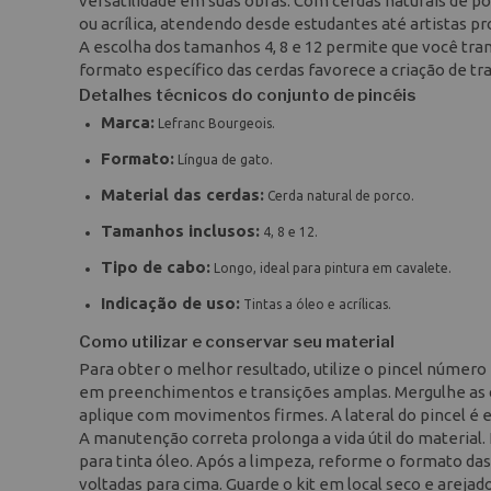
versatilidade em suas obras. Com cerdas naturais de po
ou acrílica, atendendo desde estudantes até artistas pr
A escolha dos tamanhos 4, 8 e 12 permite que você tra
formato específico das cerdas favorece a criação de tr
Detalhes técnicos do conjunto de pincéis
Marca:
Lefranc Bourgeois.
Formato:
Língua de gato.
Material das cerdas:
Cerda natural de porco.
Tamanhos inclusos:
4, 8 e 12.
Tipo de cabo:
Longo, ideal para pintura em cavalete.
Indicação de uso:
Tintas a óleo e acrílicas.
Como utilizar e conservar seu material
Para obter o melhor resultado, utilize o pincel númer
em preenchimentos e transições amplas. Mergulhe as ce
aplique com movimentos firmes. A lateral do pincel é 
A manutenção correta prolonga a vida útil do material. 
para tinta óleo. Após a limpeza, reforme o formato da
voltadas para cima. Guarde o kit em local seco e arejado