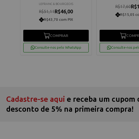
LEFRANC & BOURGEOIS
R$1
R$17,60
R$46,00
R$51,11
R$15,05 c
R$43,70 com PIX
os
COMPRAR
COMP
App
Consulte-nos pelo WhatsApp
Consulte-nos pe
Cadastre-se aqui
e receba um cupom 
desconto de 5% na primeira compra!