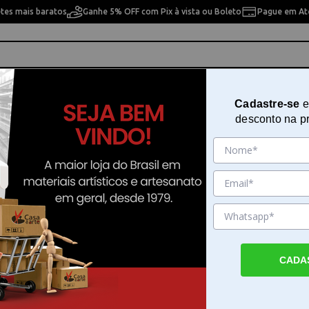
etes mais baratos
Ganhe 5% OFF com Pix à vista ou Boleto
Pague em Até
ho
Cavaletes
Pintura Artística
Pintura Artesan
Cadastre-se
e
desconto na p
s Cabo Longo Lefranc Bourgeois - 810098
Kit de Pincéis com 03 Unidades 
Longo Lefranc Bourgeois - 8100
Sku. 193317
Detalhes do Produto
CADA
Kit de pincéis língua de gato Lefranc Bourg
pintura artística O kit de pincéis Lefranc Bo
reúne três unidades no formato língua de g