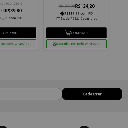
NC & BOURGEOIS
R$124,20
R$138,00
R$89,80
,78
R$117,99 com PIX
85,31 com PIX
2
x
de
R$62,10
sem juros
COMPRAR
COMPRAR
-nos pelo WhatsApp
Consulte-nos pelo WhatsApp