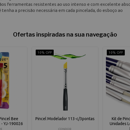
ãos ferramentas resistentes ao uso intenso e com excelente abs
ocê tenha a precisão necessária em cada pincelada, do esboço ao
Ofertas inspiradas na sua navegação
10% OFF
10% OFF
 Pincel Bee
Pincel Modelador 113-c/3pontas
Kit de Pin
s - YJ-190026
Unidades L
UE
CONDOR