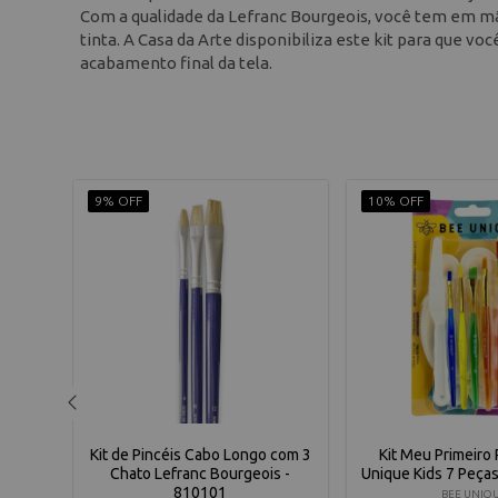
Com a qualidade da Lefranc Bourgeois, você tem em m
tinta. A Casa da Arte disponibiliza este kit para que v
acabamento final da tela.
9% OFF
10% OFF
cos
Kit de Pincéis Cabo Longo com 3
Kit Meu Primeiro
Chato Lefranc Bourgeois -
Unique Kids 7 Peça
810101
BEE UNIQ