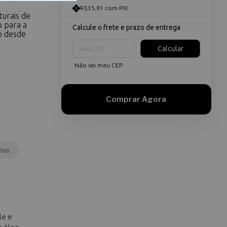
R$35,91 com PIX
turais de
o para a
Calcule o frete e prazo de entrega
do desde
Entregas para o CEP:
Calcular
Não sei meu CEP
tas
le e