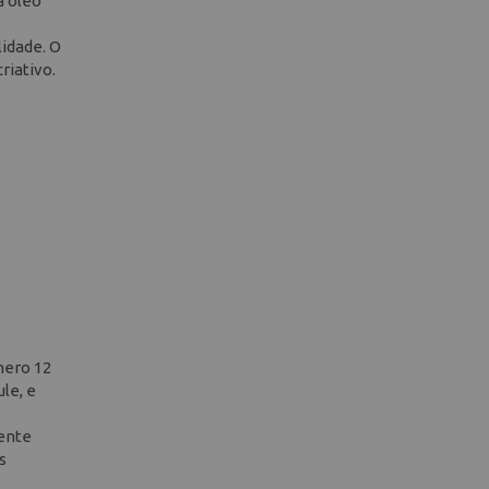
a óleo
lidade. O
riativo.
mero 12
le, e
vente
s