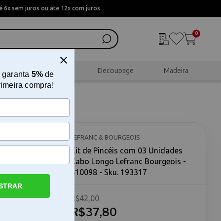
 6x sem juros ou ate 12x com juros
0
al
Scrapbook
Decoupage
Madeira
 garanta
5%
de
rimeira compra!
Cabo
98
LEFRANC & BOURGEOIS
Kit de Pincéis com 03 Unidades
Cabo Longo Lefranc Bourgeois -
810098 - Sku. 193317
STRAR
R$42,00
eois para
urgeois
R$37,80
ato,