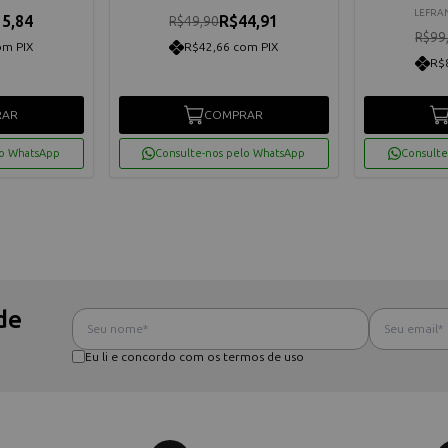
LEFRA
5,84
R$44,91
R$49,90
R$99
om PIX
R$42,66 com PIX
R$
RAR
COMPRAR
lo WhatsApp
Consulte-nos pelo WhatsApp
Consulte
de
Eu li e concordo com os termos de uso