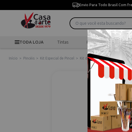
Envio Para Todo Brasil Com fr
TODA LOJA
Tintas
Pincéis
Desen
Início
>
Pincéis
>
Kit Especial de Pincel
>
Kit de Pincéis com 03 Unidade