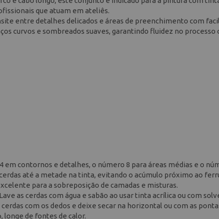
rco e cabo longo, este conjunto é indicado para a pintura com tint
ofissionais que atuam em ateliês.
nsite entre detalhes delicados e áreas de preenchimento com faci
aços curvos e sombreados suaves, garantindo fluidez no processo c
o 4 em contornos e detalhes, o número 8 para áreas médias e o nú
rdas até a metade na tinta, evitando o acúmulo próximo ao ferru
excelente para a sobreposição de camadas e misturas.
Lave as cerdas com água e sabão ao usar tinta acrílica ou com sol
s cerdas com os dedos e deixe secar na horizontal ou com as ponta
, longe de fontes de calor.