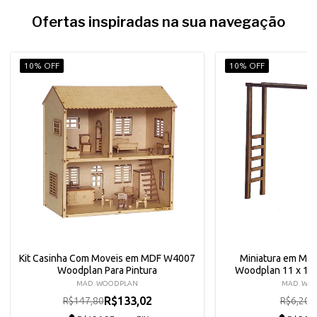
Ofertas inspiradas na sua navegação
10% OFF
10% OFF
Kit Casinha Com Moveis em MDF W4007
Miniatura em MDF
Woodplan Para Pintura
Woodplan 11 x 12,
MAD. WOODPLAN
MAD. WO
R$133,02
R
R$147,80
R$6,20