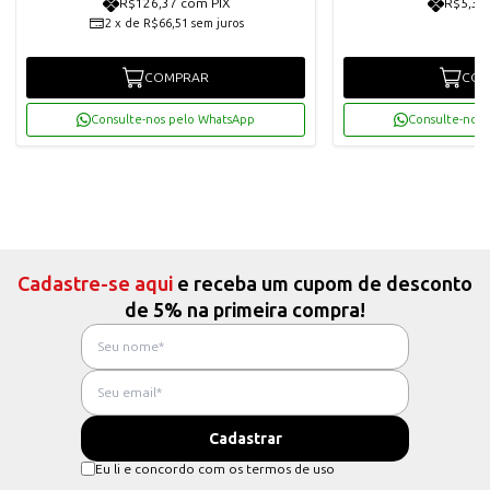
R$126,37 com PIX
R$5,30
2
x
de
R$66,51
sem juros
COMPRAR
COM
Consulte-nos pelo WhatsApp
Consulte-nos 
Cadastre-se aqui
e receba um cupom de desconto
de 5% na primeira compra!
Eu li e concordo com os termos de uso