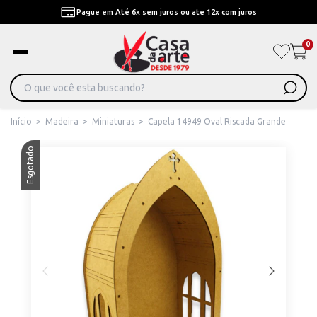
Pague em Até 6x sem juros ou ate 12x com juros
0
Início
>
Madeira
>
Miniaturas
>
Capela 14949 Oval Riscada Grande
Esgotado