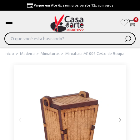
Pague em Até 6x sem juros ou ate 12x com juros
0
Início
>
Madeira
>
Miniaturas
>
Miniatura M1006 Cesto de Roupa