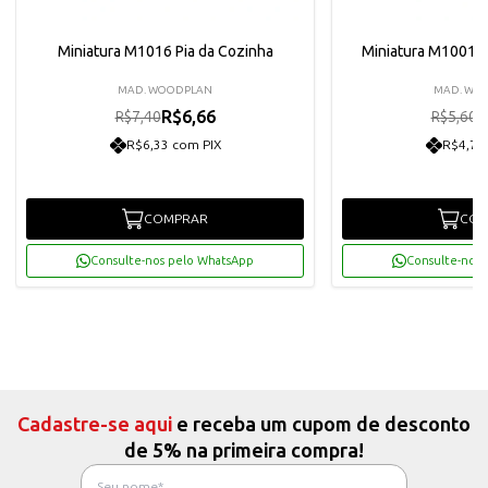
Miniatura M1016 Pia da Cozinha
Miniatura M1001 Ca
MAD. WOODPLAN
MAD. WO
R$6,66
R
R$7,40
R$5,60
R$6,33 com PIX
R$4,79
COMPRAR
COM
Consulte-nos pelo WhatsApp
Consulte-nos 
Cadastre-se aqui
e receba um cupom de desconto
de 5% na primeira compra!