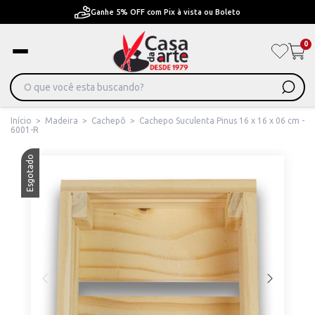
Ganhe 5% OFF com Pix à vista ou Boleto
Pa
0
Início
>
Madeira
>
Cachepô
>
Cachepo Suculenta Pinus 16 x 16 x 06 cm -
6001-R
Esgotado