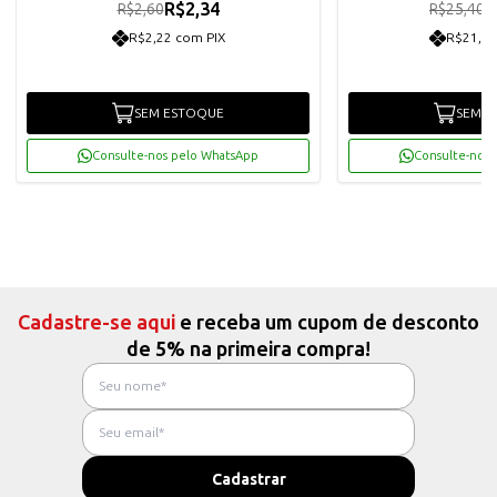
R$2,34
R
R$2,60
R$25,40
R$2,22 com PIX
R$21,72
SEM ESTOQUE
SEM E
Consulte-nos pelo WhatsApp
Consulte-nos 
Cadastre-se aqui
e receba um cupom de desconto
de 5% na primeira compra!