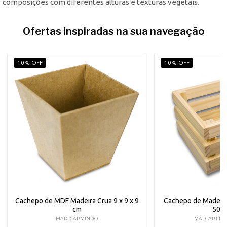
composições com diferentes alturas e texturas vegetais.
Ofertas inspiradas na sua navegação
10% OFF
10% OFF
Cachepo de MDF Madeira Crua 9 x 9 x 9
Cachepo de Madeira
cm
500
MAD. CARMINDO
MAD. ART EM