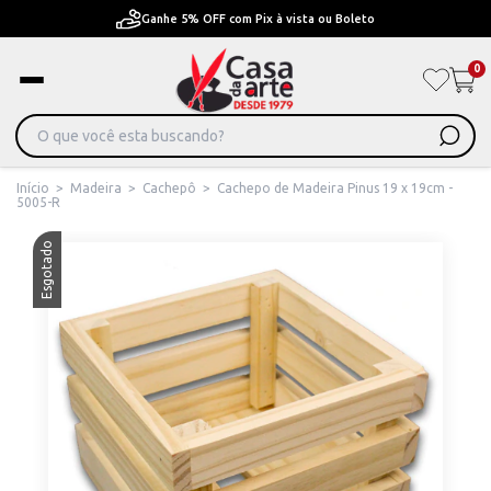
Ganhe 5% OFF com Pix à vista ou Boleto
0
Início
>
Madeira
>
Cachepô
>
Cachepo de Madeira Pinus 19 x 19cm -
5005-R
Esgotado