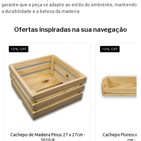
garante que a peça se adapte ao estilo do ambiente, mantendo
a durabilidade e a beleza da madeira.
Ofertas inspiradas na sua navegação
10% OFF
10% OFF
Cachepo de Madeira Pinus 27 x 27cm -
Cachepo Florescer P
5010-R
cm - 5