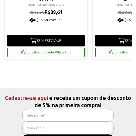
MAD. ART EM MADEIRAS
MAD. ART EM
R$38,61
R
R$42,90
R$29,80
R$36,68 com PIX
R$25,48
SEM ESTOQUE
SEM E
Consulte-nos pelo WhatsApp
Consulte-nos 
Cadastre-se aqui
e receba um cupom de desconto
de 5% na primeira compra!