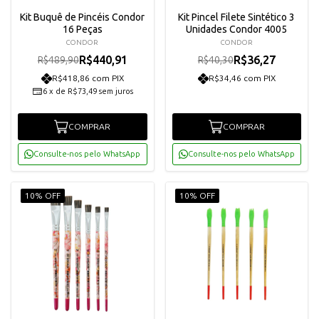
Kit Buquê de Pincéis Condor
Kit Pincel Filete Sintético 3
16 Peças
Unidades Condor 4005
CONDOR
CONDOR
R$440,91
R$36,27
R$489,90
R$40,30
R$418,86 com PIX
R$34,46 com PIX
6
x
de
R$73,49
sem juros
COMPRAR
COMPRAR
Consulte-nos pelo WhatsApp
Consulte-nos pelo WhatsApp
10% OFF
10% OFF