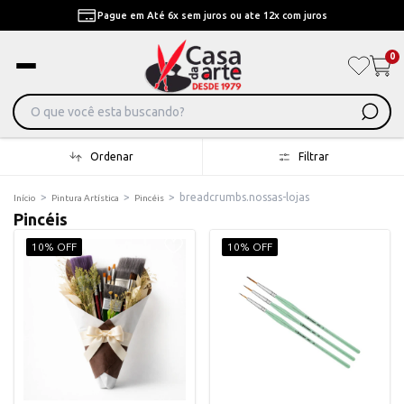
Pague em Até 6x sem juros ou ate 12x com juros
0
Ordenar
Filtrar
>
>
>
breadcrumbs.nossas-lojas
Início
Pintura Artística
Pincéis
Pincéis
10% OFF
10% OFF