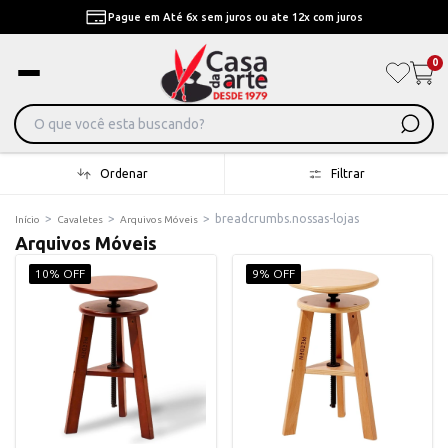
Pague em Até 6x sem juros ou ate 12x com juros
0
Ordenar
Filtrar
>
>
>
breadcrumbs.nossas-lojas
Início
Cavaletes
Arquivos Móveis
Arquivos Móveis
10% OFF
9% OFF