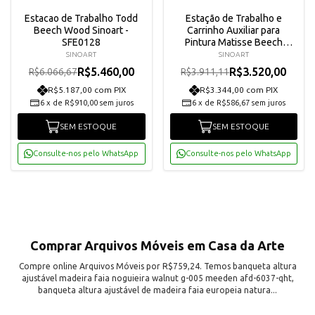
Estacao de Trabalho Todd
Estação de Trabalho e
Beech Wood Sinoart -
Carrinho Auxiliar para
SFE0128
Pintura Matisse Beech
Wood Sinoart - SFE0127
SINOART
SINOART
R$5.460,00
R$3.520,00
R$6.066,67
R$3.911,11
R$5.187,00 com PIX
R$3.344,00 com PIX
6
x
de
R$910,00
sem juros
6
x
de
R$586,67
sem juros
SEM ESTOQUE
SEM ESTOQUE
Consulte-nos pelo WhatsApp
Consulte-nos pelo WhatsApp
Comprar Arquivos Móveis em Casa da Arte
Compre online Arquivos Móveis por R$759,24. Temos banqueta altura
ajustável madeira faia noguieira walnut g-005 meeden afd-6037-qht,
banqueta altura ajustável de madeira faia europeia natura...