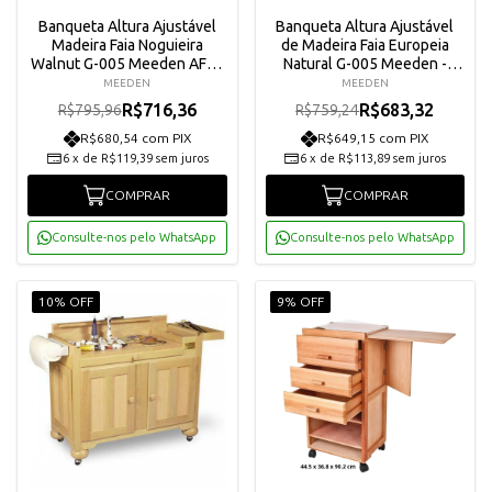
Banqueta Altura Ajustável
Banqueta Altura Ajustável
Madeira Faia Noguieira
de Madeira Faia Europeia
Walnut G-005 Meeden AFD-
Natural G-005 Meeden -
6037-QHT
AFD-6037-YM
MEEDEN
MEEDEN
R$716,36
R$683,32
R$795,96
R$759,24
R$680,54 com PIX
R$649,15 com PIX
6
x
de
R$119,39
sem juros
6
x
de
R$113,89
sem juros
COMPRAR
COMPRAR
Consulte-nos pelo WhatsApp
Consulte-nos pelo WhatsApp
10% OFF
9% OFF