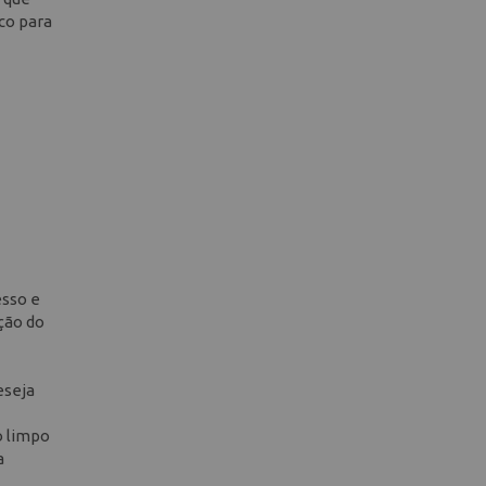
ico para
esso e
ação do
eseja
o limpo
a