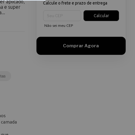
er aplicado,
Calcule o frete e prazo de entrega
a e super
Entregas para o CEP:
...
Calcular
Não sei meu CEP
tas
hos
a camada
o que