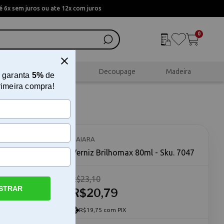
 6x sem juros ou ate 12x com juros
0
al
Scrapbook
Decoupage
Madeira
 garanta
5%
de
rimeira compra!
DAIARA
Verniz Brilhomax 80ml - Sku. 7047
R$23,10
STRAR
lhomax 80ml
R$20,79
 a escolha
 as cores
R$19,75 com PIX
presenta um