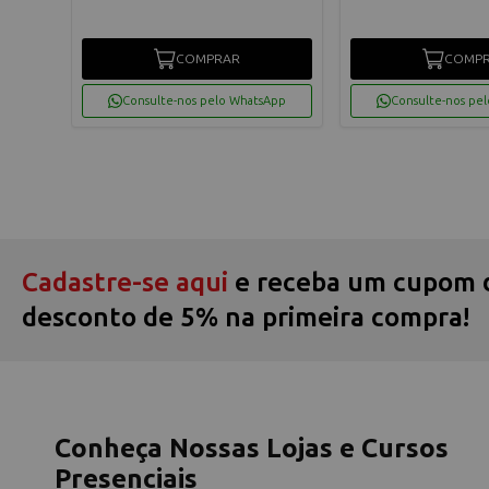
COMPRAR
COMP
App
Consulte-nos pelo WhatsApp
Consulte-nos pe
Cadastre-se aqui
e receba um cupom 
desconto de 5% na primeira compra!
Conheça Nossas Lojas e Cursos
Presenciais