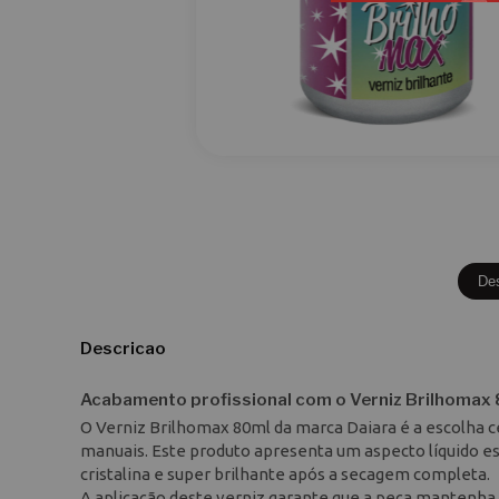
De
Descricao
Acabamento profissional com o Verniz Brilhomax
O Verniz Brilhomax 80ml da marca Daiara é a escolha c
manuais. Este produto apresenta um aspecto líquido e
cristalina e super brilhante após a secagem completa.
A aplicação deste verniz garante que a peça mantenha a