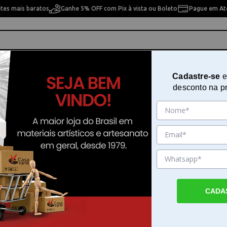
etes mais baratos
Ganhe 5% OFF com Pix à vista ou Boleto
Pague em Até
ho
Cavaletes
Pintura Artística
Pintura Artesan
Cadastre-se
e
desconto na p
Verniz Brilhomax 80ml
Sku. 7047
Detalhes do Produto
CADA
Acabamento profissional com o Verniz Bri
O Verniz Brilhomax 80ml da marca Daiara é
certa para quem busca proteger e valorizar
de seus trabalhos manuais. Este produto a