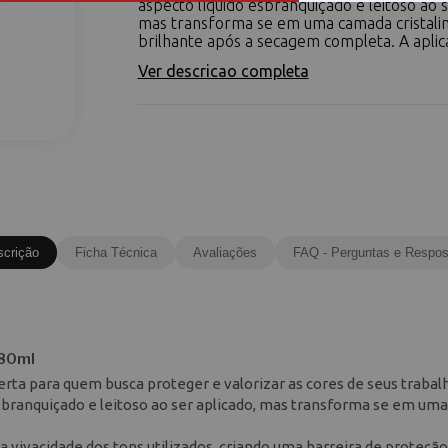
aspecto líquido esbranquiçado e leitoso ao s
mas transforma se em uma camada cristalin
brilhante após a secagem completa. A aplica
Ver descricao completa
scrição
Ficha Técnica
Avaliações
FAQ - Perguntas e Respos
 80ml
erta para quem busca proteger e valorizar as cores de seus trabal
sbranquiçado e leitoso ao ser aplicado, mas transforma se em um
 vivacidade dos tons utilizados, criando uma barreira de proteçã