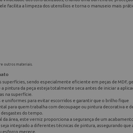
, ele facilita a limpeza dos utensílios e torna o manuseio mais prát
re outros materiais.
nato
s superfícies, sendo especialmente eficiente em peças de MDF, g
 a pintura da peça esteja totalmente seca antes de iniciar a aplic
s na superfície.
e uniformes para evitar escorridos e garantir que o brilho fique
al para quem trabalha com decoupage ou pintura decorativa e d
e desgastes do tempo.
al da área, este verniz proporciona a segurança de um acabament
 seja integrado a diferentes técnicas de pintura, assegurando que 
eu esforço merece.