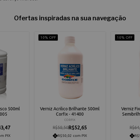
Ofertas inspiradas na sua navegação
10% OFF
10% OFF
Fosco 500ml
Verniz Acrilico Brilhante 500ml
Verniz Fi
1005
Corfix - 41400
Semibrilh
CORFIX
3,47
R$52,65
R$58,50
R$64
om PIX
R$50,02 com PIX
R$