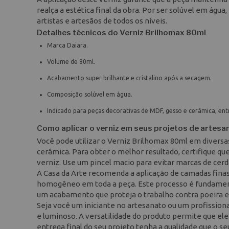
realça a estética final da obra. Por ser solúvel em água
artistas e artesãos de todos os níveis.
Detalhes técnicos do Verniz Brilhomax 80ml
Marca Daiara.
Volume de 80ml.
Acabamento super brilhante e cristalino após a secagem.
Composição solúvel em água.
Indicado para peças decorativas de MDF, gesso e cerâmica, ent
Como aplicar o verniz em seus projetos de artesa
Você pode utilizar o Verniz Brilhomax 80ml em diversa
cerâmica. Para obter o melhor resultado, certifique que
verniz. Use um pincel macio para evitar marcas de cerda
A Casa da Arte recomenda a aplicação de camadas finas 
homogêneo em toda a peça. Este processo é fundament
um acabamento que proteja o trabalho contra poeira 
Seja você um iniciante no artesanato ou um profission
e luminoso. A versatilidade do produto permite que ele
entrega final do seu projeto tenha a qualidade que o s