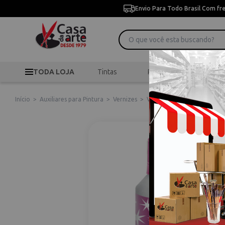
Envio Para Todo Brasil Com fr
TODA LOJA
Tintas
Pincéis
Desen
Início
>
Auxiliares para Pintura
>
Vernizes
>
Verniz Brilhomax 80ml