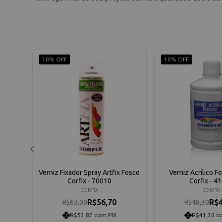
10% OFF
10% OFF
fix
Verniz Fixador Spray Artfix Fosco
Verniz Acrilico 
20
Corfix - 70010
Corfix - 4
CORFIX
CORFIX
R$56,70
R$4
R$63,00
R$48,30
R$53,87 com PIX
R$41,30 c