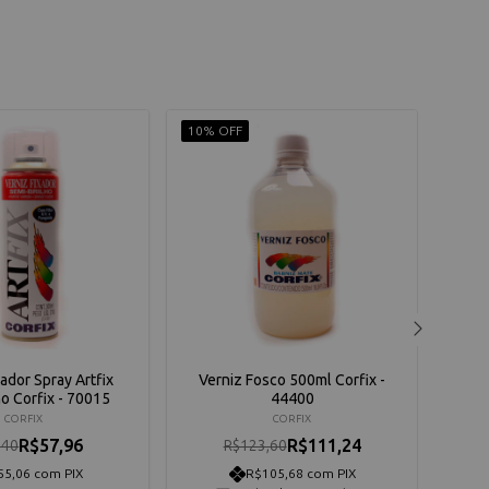
10% OFF
10% 
xador Spray Artfix
Verniz Fosco 500ml Corfix -
Ver
o Corfix - 70015
44400
CORFIX
CORFIX
R$57,96
R$111,24
,40
R$123,60
55,06 com PIX
R$105,68 com PIX