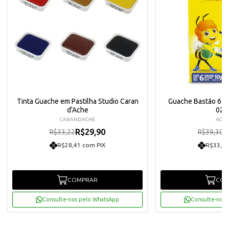
Tinta Guache em Pastilha Studio Caran
Guache Bastão 6 Co
d'Ache
020
CARANDACHE
ACRI
R$29,90
R
R$33,22
R$39,30
R$28,41 com PIX
R$33,60
COMPRAR
COM
Consulte-nos pelo WhatsApp
Consulte-nos 