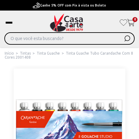
Pague em Até 6x sem juros ou ate 12x com juros
0
Início
>
Tintas
>
Tinta Guache
>
Tinta Guache Tubo Carandache Com 8
Cores 2001408