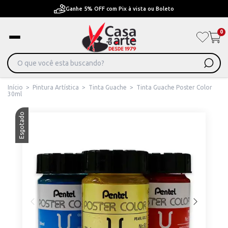
Ganhe 5% OFF com Pix à vista ou Boleto
0
Início
>
Pintura Artística
>
Tinta Guache
>
Tinta Guache Poster Color
30ml
Esgotado