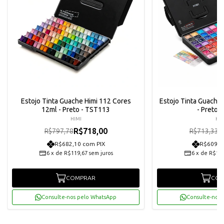
Estojo Tinta Guache Himi 112 Cores
Estojo Tinta Guache 
12ml - Preto - TST113
- Preto 
HIMI
HIM
R$718,00
R
R$797,78
R$713,33
R$682,10 com PIX
R$609,9
6
x
de
R$119,67
sem juros
6
x
de
R$107
COMPRAR
COM
Consulte-nos pelo WhatsApp
Consulte-nos 