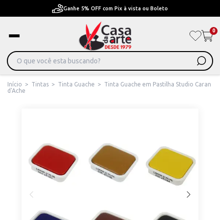
Pague em Até 6x sem juros ou ate 12x com juros
0
Início
>
Tintas
>
Tinta Guache
>
Tinta Guache em Pastilha Studio Caran
d'Ache