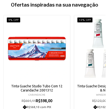
Ofertas inspiradas na sua navegação
9% OFF
10% OFF
Tinta Guache Studio Tubo Com 12
Tinta Guache Design
Carandache 2001312
& Ne
CARANDACHE
WINSOR &
R$598,00
R
R$664,44
R$120,00
R$568,10 com PIX
R$102,6