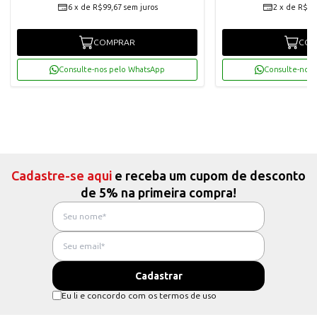
6
x
de
R$99,67
sem juros
2
x
de
R$54
COMPRAR
COM
Consulte-nos pelo WhatsApp
Consulte-nos 
Cadastre-se aqui
e receba um cupom de desconto
de 5% na primeira compra!
Eu li e concordo com os termos de uso