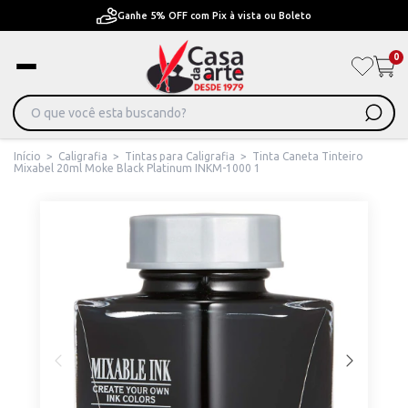
x à vista ou Boleto
Pague em Até 6x sem juros ou 
0
Início
>
Caligrafia
>
Tintas para Caligrafia
>
Tinta Caneta Tinteiro
Mixabel 20ml Moke Black Platinum INKM-1000 1