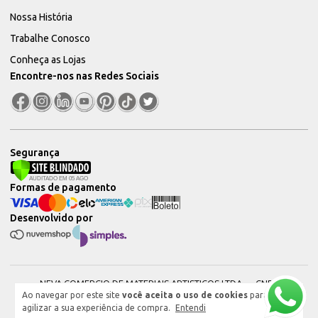
Nossa História
Trabalhe Conosco
Conheça as Lojas
Encontre-nos nas Redes Sociais
Segurança
Formas de pagamento
Desenvolvido por
NEVA COMERCIO DE MATERIAIS ARTISTICOS LTDA — CNPJ:
Ao navegar por este site
você aceita o uso de cookies
para
51604544000101 © 2026. Todos os direitos reservados.
agilizar a sua experiência de compra.
Entendi