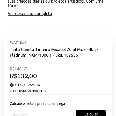
suas criações diárias ou projetos artísticos. Com uma
fórmu...
Ver descricao completa
PLATINUM
Tinta Caneta Tinteiro Mixabel 20ml Moke Black
Platinum INKM-1000 1 - Sku. 187536
R$146,67
R$132,00
R$125,40 com PIX
2
x de
R$66,00
sem juros
Calcule o frete e prazo de entrega
Entregas para o CEP:
Calcular