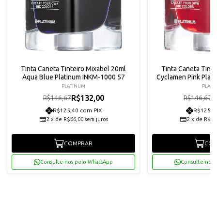
Tinta Caneta Tinteiro Mixabel 20ml
Tinta Caneta Tinte
Aqua Blue Platinum INKM-1000 57
Cyclamen Pink Plat
PLATINUM
PLATI
R$132,00
R
R$146,67
R$146,67
R$125,40 com PIX
R$125,4
2
x
de
R$66,00
sem juros
2
x
de
R$66
COMPRAR
COM
Consulte-nos pelo WhatsApp
Consulte-nos 