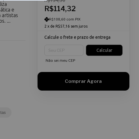
R$134,50
liza
R$114,32
ática e
 artistas
R$108,60 com PIX
. ...
2
x de
R$57,16
sem juros
Calcule o frete e prazo de entrega
Entregas para o CEP:
Calcular
Não sei meu CEP
tas