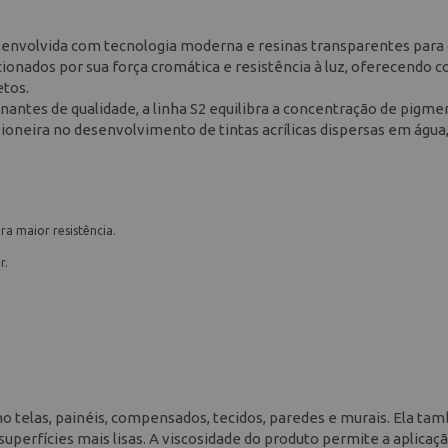
 desenvolvida com tecnologia moderna e resinas transparentes para 
ionados por sua força cromática e resistência à luz, oferecendo c
etos.
ntes de qualidade, a linha S2 equilibra a concentração de pigme
ioneira no desenvolvimento de tintas acrílicas dispersas em água
a maior resistência.
r.
mo telas, painéis, compensados, tecidos, paredes e murais. Ela t
superfícies mais lisas. A viscosidade do produto permite a aplica