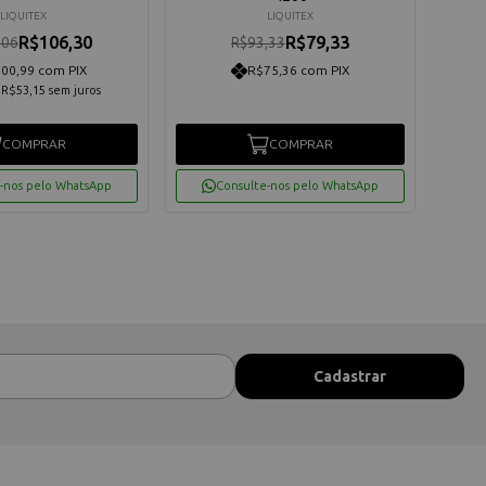
LIQUITEX
LIQUITEX
R$106,30
R$79,33
,06
R$93,33
00,99 com PIX
R$75,36 com PIX
e
R$53,15
sem juros
COMPRAR
COMPRAR
-nos pelo WhatsApp
Consulte-nos pelo WhatsApp