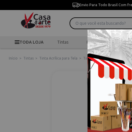
Envio Para Todo Brasil Com fr
TODA LOJA
Tintas
Pincéis
Desen
Início
>
Tintas
>
Tinta Acrílica para Tela
>
Tinta Acrílica Liquitex S2 59