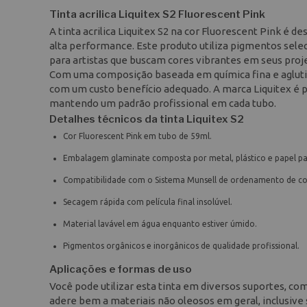
Tinta acrilica Liquitex S2 Fluorescent Pink
A tinta acrilica Liquitex S2 na cor Fluorescent Pink é
alta performance. Este produto utiliza pigmentos selec
para artistas que buscam cores vibrantes em seus proj
Com uma composição baseada em química fina e aglutina
com um custo benefício adequado. A marca Liquitex é p
mantendo um padrão profissional em cada tubo.
Detalhes técnicos da tinta Liquitex S2
Cor Fluorescent Pink em tubo de 59ml.
Embalagem glaminate composta por metal, plástico e papel par
Compatibilidade com o Sistema Munsell de ordenamento de co
Secagem rápida com película final insolúvel.
Material lavável em água enquanto estiver úmido.
Pigmentos orgânicos e inorgânicos de qualidade profissional.
Aplicações e formas de uso
Você pode utilizar esta tinta em diversos suportes, co
adere bem a materiais não oleosos em geral, inclusive 