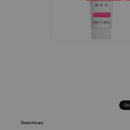
De
Descricao