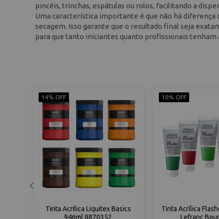
pincéis, trinchas, espátulas ou rolos, facilitando a dis
Uma característica importante é que não há diferença de
secagem. Isso garante que o resultado final seja exata
para que tanto iniciantes quanto profissionais tenham 
14% OFF
10% OFF
 59ml
Tinta Acrilica Liquitex Basics
Tinta Acrílica Flas
946ml 8870352
Lefranc Bou