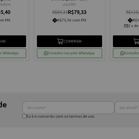
RGEOIS
LIQUITEX
5,40
R$79,33
R$93,33
R$125
om PIX
R$75,36 com PIX
R$1
2
x
d
RAR
COMPRAR
lo WhatsApp
Consulte-nos pelo WhatsApp
Consulte
de
Eu li e concordo com os termos de uso