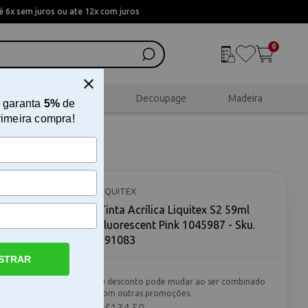
 6x sem juros ou ate 12x com juros
0
al
Scrapbook
Decoupage
Madeira
 garanta
5%
de
rimeira compra!
LIQUITEX
Tinta Acrílica Liquitex S2 59ml
Fluorescent Pink 1045987 - Sku.
191083
STRAR
inta acrilica
O desconto pode mudar ao ser combinado
volvida com
com outras promoções.
s para