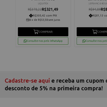
LIQUITEX
LEFRANC & BOU
R$321,49
R$8
R$378,22
R$94,89
R$305,42 com PIX
R$81,13 c
6
x
de
R$53,58
sem juros
COMPRAR
COMP
App
Consulte-nos pelo WhatsApp
Consulte-nos pe
Cadastre-se aqui
e receba um cupom 
desconto de 5% na primeira compra!