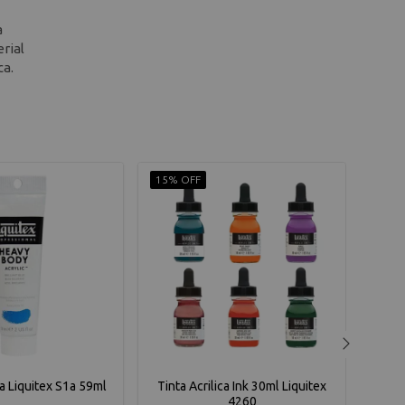
a
rial
ca.
15% OFF
14% 
ca Liquitex S1a 59ml
Tinta Acrilica Ink 30ml Liquitex
Ti
4260