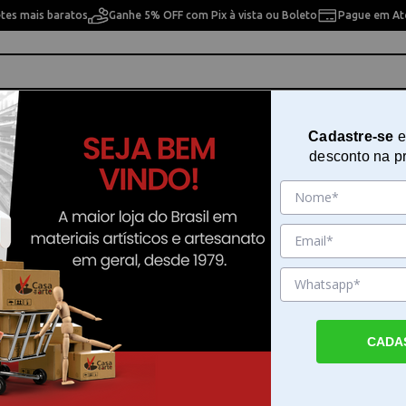
etes mais baratos
Ganhe 5% OFF com Pix à vista ou Boleto
Pague em Até
ho
Cavaletes
Pintura Artística
Pintura Artesan
Cadastre-se
e
desconto na p
ml Fluorescent Pink 1045987
Tinta Acrílica Liquitex S2 59ml
Fluorescent Pink 1045987
Sku. 191083
Detalhes do Produto
CADA
Tinta acrilica Liquitex S2 Fluorescent Pink A t
Liquitex S2 na cor Fluorescent Pink é desen
tecnologia moderna e resinas transparente