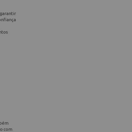
garantir
onfiança
ntos
,
ambém
ção com