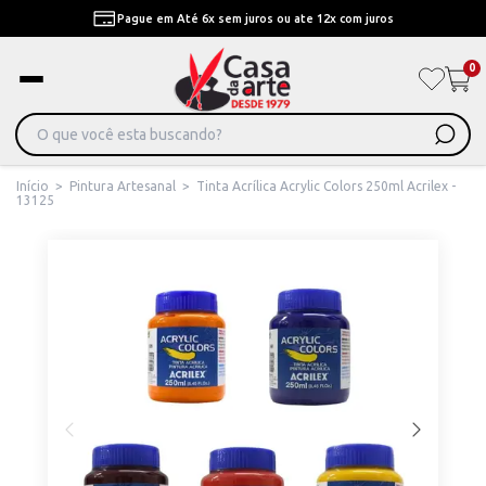
Pague em Até 6x sem juros ou ate 12x com juros
0
Início
>
Pintura Artesanal
>
Tinta Acrílica Acrylic Colors 250ml Acrilex -
13125