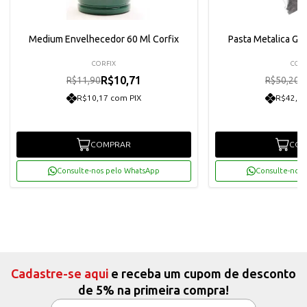
Medium Envelhecedor 60 Ml Corfix
Pasta Metalica Gol
CORFIX
CORF
R$10,71
R
R$11,90
R$50,20
R$10,17 com PIX
R$42,92
COMPRAR
COM
Consulte-nos pelo WhatsApp
Consulte-nos 
Cadastre-se aqui
e receba um cupom de desconto
de 5% na primeira compra!